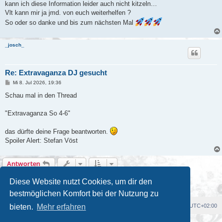
kann ich diese Information leider auch nicht kitzeln…
Vlt kann mir ja jmd. von euch weiterhelfen ?
So oder so danke und bis zum nächsten Mal
_josch_
Re: Extravaganza DJ gesucht
B
Mi 8. Jul 2026, 19:36
e
i
Schau mal in den Thread
t
r
a
"Extravaganza So 4-6"
g
das dürfte deine Frage beantworten.
Spoiler Alert: Stefan Vöst
Antworten
2 Beiträge • Seite
1
von
1
Diese Website nutzt Cookies, um dir den
bestmöglichen Komfort bei der Nutzung zu
Foren-Übersicht
Alle Cookies löschen
Alle Zeiten sind
UTC+02:00
bieten.
Mehr erfahren