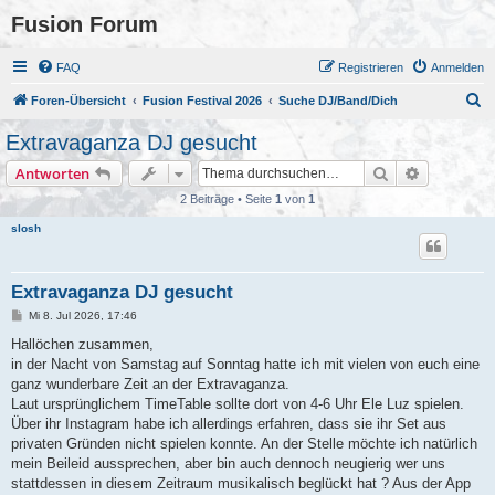
Fusion Forum
FAQ
Registrieren
Anmelden
S
Foren-Übersicht
Fusion Festival 2026
Suche DJ/Band/Dich
u
Extravaganza DJ gesucht
c
Suche
Erweiterte
Antworten
h
2 Beiträge • Seite
1
von
1
e
slosh
Extravaganza DJ gesucht
B
Mi 8. Jul 2026, 17:46
e
i
Hallöchen zusammen,
t
in der Nacht von Samstag auf Sonntag hatte ich mit vielen von euch eine
r
a
ganz wunderbare Zeit an der Extravaganza.
g
Laut ursprünglichem TimeTable sollte dort von 4-6 Uhr Ele Luz spielen.
Über ihr Instagram habe ich allerdings erfahren, dass sie ihr Set aus
privaten Gründen nicht spielen konnte. An der Stelle möchte ich natürlich
mein Beileid aussprechen, aber bin auch dennoch neugierig wer uns
stattdessen in diesem Zeitraum musikalisch beglückt hat ? Aus der App