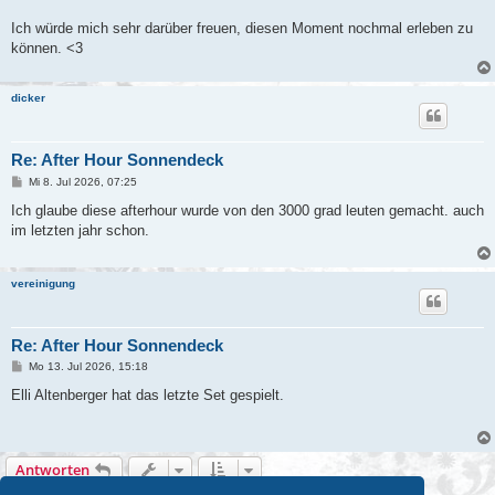
Ich würde mich sehr darüber freuen, diesen Moment nochmal erleben zu
können. <3
dicker
Re: After Hour Sonnendeck
B
Mi 8. Jul 2026, 07:25
e
i
Ich glaube diese afterhour wurde von den 3000 grad leuten gemacht. auch
t
im letzten jahr schon.
r
a
g
vereinigung
Re: After Hour Sonnendeck
B
Mo 13. Jul 2026, 15:18
e
i
Elli Altenberger hat das letzte Set gespielt.
t
r
a
g
Antworten