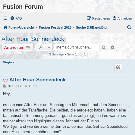
Fusion Forum
FAQ
Registrieren
Anmelden
S
Foren-Übersicht
Fusion Festival 2026
Suche DJ/Band/Dich
u
After Hour Sonnendeck
c
Suche
Erweiterte
Antworten
h
3 Beiträge • Seite
1
von
1
e
Virginia
After Hour Sonnendeck
B
Di 7. Jul 2026, 23:51
e
i
Hey,
t
r
a
es gab eine After-Hour am Sonntag um Mitternacht auf dem Sonendeck,
g
mitten auf der Tanzfläche. Die beiden, die aufgelegt haben, haben eine
fantastische Stimmung gemacht, grandios aufgelegt, und es war eines
meiner absoluten Highlights dieses Jahr auf der Fusion.
Weiß jemand wie die zwei heißen bzw. ob man das Set auf Soundcloud
oder Ähnlichem nachhören kann?