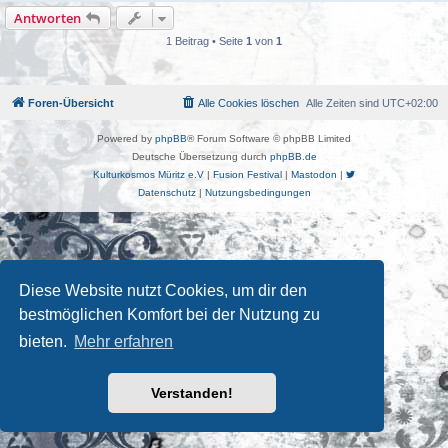
Antworten
1 Beitrag • Seite
1
von
1
Foren-Übersicht
Alle Cookies löschen
Alle Zeiten sind
UTC+02:00
Powered by
phpBB
® Forum Software © phpBB Limited
Deutsche Übersetzung durch
phpBB.de
Kulturkosmos Müritz e.V
|
Fusion Festival
|
Mastodon
|
Datenschutz
|
Nutzungsbedingungen
Diese Website nutzt Cookies, um dir den
bestmöglichen Komfort bei der Nutzung zu
bieten.
Mehr erfahren
Verstanden!