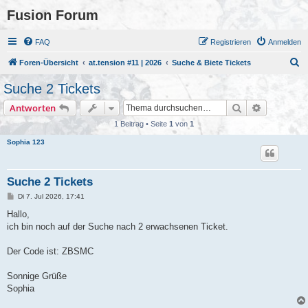
Fusion Forum
FAQ
Registrieren
Anmelden
S
Foren-Übersicht
at.tension #11 | 2026
Suche & Biete Tickets
u
Suche 2 Tickets
c
Suche
Erweiterte
Antworten
h
1 Beitrag • Seite
1
von
1
e
Sophia 123
Suche 2 Tickets
B
Di 7. Jul 2026, 17:41
e
i
Hallo,
t
ich bin noch auf der Suche nach 2 erwachsenen Ticket.
r
a
g
Der Code ist: ZBSMC
Sonnige Grüße
Sophia