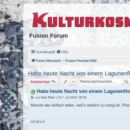
Fusion Forum
Schnellzugriff
FAQ
Foren-Übersicht
Fusion Festival 2026
Habe heute Nacht von einem Lagunenflo
Antworten
Habe heute Nacht von einem Lagunenfloo
B
von
Gon Tinic
»
Di 7. Jul 2026, 08:58
e
i
Musste das einfach teilen, weil‘s wirklich zu lustig ist.
t
r
a
g
Lif Läf Lof