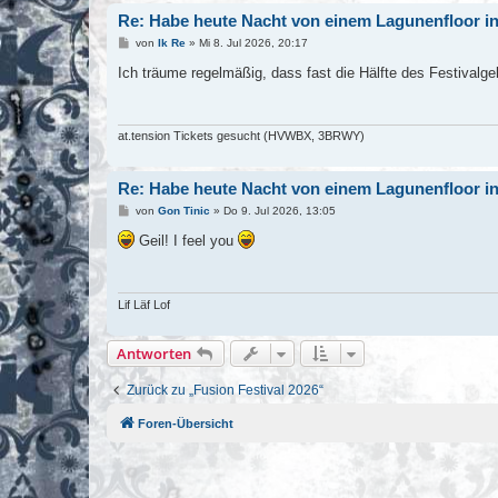
Re: Habe heute Nacht von einem Lagunenfloor in
B
von
Ik Re
»
Mi 8. Jul 2026, 20:17
e
i
Ich träume regelmäßig, dass fast die Hälfte des Festivalge
t
r
a
g
at.tension Tickets gesucht (HVWBX, 3BRWY)
Re: Habe heute Nacht von einem Lagunenfloor in
B
von
Gon Tinic
»
Do 9. Jul 2026, 13:05
e
i
Geil! I feel you
t
r
a
g
Lif Läf Lof
Antworten
Zurück zu „Fusion Festival 2026“
Foren-Übersicht