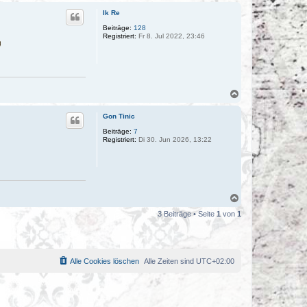
c
Ik Re
h
o
Beiträge:
128
Registriert:
Fr 8. Jul 2022, 23:46
b
e
n
N
a
c
Gon Tinic
h
o
Beiträge:
7
Registriert:
Di 30. Jun 2026, 13:22
b
e
n
N
a
3 Beiträge • Seite
1
von
1
c
h
o
b
e
Alle Cookies löschen
Alle Zeiten sind
UTC+02:00
n