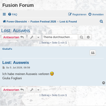
Fusion Forum
FAQ
Registrieren
Anmelden
S
Foren-Übersicht
Fusion Festival 2026
Lost & Found
u
Lost: Ausweis
c
Suche
Erweiterte
Antworten
h
1 Beitrag • Seite
1
von
1
e
GiuliaFo
Lost: Ausweis
B
So 5. Jul 2026, 09:59
e
i
Ich habe meinen Ausweis verloren
t
Giulia Fogliani
r
a
g
Antworten
1 Beitrag • Seite
1
von
1