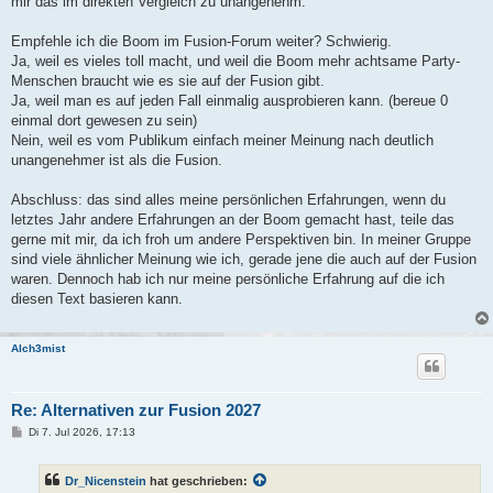
mir das im direkten Vergleich zu unangenehm.
Empfehle ich die Boom im Fusion-Forum weiter? Schwierig.
Ja, weil es vieles toll macht, und weil die Boom mehr achtsame Party-
Menschen braucht wie es sie auf der Fusion gibt.
Ja, weil man es auf jeden Fall einmalig ausprobieren kann. (bereue 0
einmal dort gewesen zu sein)
Nein, weil es vom Publikum einfach meiner Meinung nach deutlich
unangenehmer ist als die Fusion.
Abschluss: das sind alles meine persönlichen Erfahrungen, wenn du
letztes Jahr andere Erfahrungen an der Boom gemacht hast, teile das
gerne mit mir, da ich froh um andere Perspektiven bin. In meiner Gruppe
sind viele ähnlicher Meinung wie ich, gerade jene die auch auf der Fusion
waren. Dennoch hab ich nur meine persönliche Erfahrung auf die ich
diesen Text basieren kann.
Alch3mist
Re: Alternativen zur Fusion 2027
B
Di 7. Jul 2026, 17:13
e
i
t
Dr_Nicenstein
hat geschrieben:
r