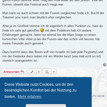
ganze Kultur dahinter liebe. Mag den Vibe lieber als den „linken“ Vibe der
Fusion, obwohl das Festival auch mega war.
Man kann es auch schwer mit der Fusion vergleichen finde ich, Bucht der
Träumer usw. kann man deutlich eher vergleichen.
Aber ja im Großteil stimme ich dir eigentlich in allen Punkten zu, hast du
finde ich sehr gut getroffen
mit dem Publikum hab ich andere
Erfahrungen gemacht, hatte nur einmal bei der Main Stage so einen
komischen Vibe. Aber ja bei der Fusion war das schon viel besser, hat
meine Freundin auch gemeint.
Dazu kommt dass das Boom voll von Israelis ist (wie jede Psyparty) und
mir der Gedanke dass neben mir ein Mörder tanzt (was halt echt so ist)
ziemlich unangenehm ist.
Antworten
Seite
7
von
11
1
5
6
7
8
9
11
Vorherige
Nächste
103 Beiträge
…
…
Diese Website nutzt Cookies, um dir den
bestmöglichen Komfort bei der Nutzung zu
bieten.
Mehr erfahren
Foren-Übersicht
Alle Cookies löschen
Alle Zeiten sind
UTC+02:00
Powered by
phpBB
® Forum Software © phpBB Limited