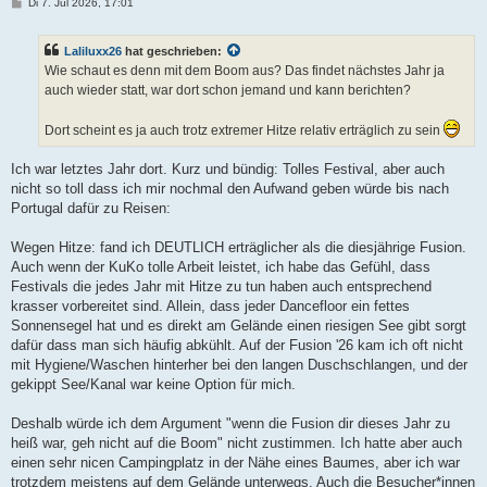
B
Di 7. Jul 2026, 17:01
e
i
t
Laliluxx26
hat geschrieben:
r
a
Wie schaut es denn mit dem Boom aus? Das findet nächstes Jahr ja
g
auch wieder statt, war dort schon jemand und kann berichten?
Dort scheint es ja auch trotz extremer Hitze relativ erträglich zu sein
Ich war letztes Jahr dort. Kurz und bündig: Tolles Festival, aber auch
nicht so toll dass ich mir nochmal den Aufwand geben würde bis nach
Portugal dafür zu Reisen:
Wegen Hitze: fand ich DEUTLICH erträglicher als die diesjährige Fusion.
Auch wenn der KuKo tolle Arbeit leistet, ich habe das Gefühl, dass
Festivals die jedes Jahr mit Hitze zu tun haben auch entsprechend
krasser vorbereitet sind. Allein, dass jeder Dancefloor ein fettes
Sonnensegel hat und es direkt am Gelände einen riesigen See gibt sorgt
dafür dass man sich häufig abkühlt. Auf der Fusion '26 kam ich oft nicht
mit Hygiene/Waschen hinterher bei den langen Duschschlangen, und der
gekippt See/Kanal war keine Option für mich.
Deshalb würde ich dem Argument "wenn die Fusion dir dieses Jahr zu
heiß war, geh nicht auf die Boom" nicht zustimmen. Ich hatte aber auch
einen sehr nicen Campingplatz in der Nähe eines Baumes, aber ich war
trotzdem meistens auf dem Gelände unterwegs. Auch die Besucher*innen