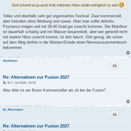
Dort scheint es ja auch trotz extremer Hitze relativ erträglich zu sein
Tolles und ebenfalls sehr gut organisiertes Festival. Zwar kommerziell,
aber trotzdem ohne Werbung und sowas. Aber man sollte definitiv
Psytrance mögen und mit 30-40 Grad gut zurecht kommen. Der Mainfloor
ist dauerhaft schattig und mit Wasser besprenkelt, aber wer generell nicht
mit starker Hitze zurecht kommt, ist dort falsch. Gibt genug, die schon
auf dem Weg dorthin in die Wüsten-Einöde einen Nervenzusammenbruch
bekommen.
Alch3mist
Re: Alternativen zur Fusion 2027
B
Di 7. Jul 2026, 16:32
e
i
Was bitte ist am Boom Kommerzieller als zb bei der Fusion?
t
r
a
g
Dr_Nicenstein
Re: Alternativen zur Fusion 2027