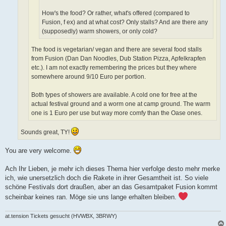
How's the food? Or rather, what's offered (compared to
Fusion, f ex) and at what cost? Only stalls? And are there any
(supposedly) warm showers, or only cold?
The food is vegetarian/ vegan and there are several food stalls
from Fusion (Dan Dan Noodles, Dub Station Pizza, Apfelkrapfen
etc.). I am not exactly remembering the prices but they where
somewhere around 9/10 Euro per portion.
Both types of showers are available. A cold one for free at the
actual festival ground and a worm one at camp ground. The warm
one is 1 Euro per use but way more comfy than the Oase ones.
Sounds great, TY!
You are very welcome.
Ach Ihr Lieben, je mehr ich dieses Thema hier verfolge desto mehr merke
ich, wie unersetzlich doch die Rakete in ihrer Gesamtheit ist. So viele
schöne Festivals dort draußen, aber an das Gesamtpaket Fusion kommt
scheinbar keines ran. Möge sie uns lange erhalten bleiben.
at.tension Tickets gesucht (HVWBX, 3BRWY)