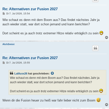
Re: Alternativen zur Fusion 2027
B
Di 7. Jul 2026, 15:54
e
i
Wie schaut es denn mit dem Boom aus? Das findet nächstes Jahr ja
t
auch wieder statt, war dort schon jemand und kann berichten?
r
a
g
Dort scheint es ja auch trotz extremer Hitze relativ erträglich zu sein
Alch3mist
Re: Alternativen zur Fusion 2027
B
Di 7. Jul 2026, 15:55
e
i
t
Laliluxx26
hat geschrieben:
r
a
Wie schaut es denn mit dem Boom aus? Das findet nächstes Jahr ja
g
auch wieder statt, war dort schon jemand und kann berichten?
Dort scheint es ja auch trotz extremer Hitze relativ erträglich zu sein
Wenn dir die Fusion heuer zu heiß war fahr lieber nicht zum Boom