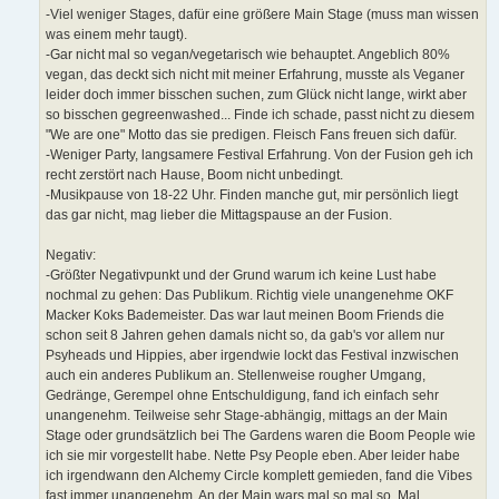
-Viel weniger Stages, dafür eine größere Main Stage (muss man wissen
was einem mehr taugt).
-Gar nicht mal so vegan/vegetarisch wie behauptet. Angeblich 80%
vegan, das deckt sich nicht mit meiner Erfahrung, musste als Veganer
leider doch immer bisschen suchen, zum Glück nicht lange, wirkt aber
so bisschen gegreenwashed... Finde ich schade, passt nicht zu diesem
"We are one" Motto das sie predigen. Fleisch Fans freuen sich dafür.
-Weniger Party, langsamere Festival Erfahrung. Von der Fusion geh ich
recht zerstört nach Hause, Boom nicht unbedingt.
-Musikpause von 18-22 Uhr. Finden manche gut, mir persönlich liegt
das gar nicht, mag lieber die Mittagspause an der Fusion.
Negativ:
-Größter Negativpunkt und der Grund warum ich keine Lust habe
nochmal zu gehen: Das Publikum. Richtig viele unangenehme OKF
Macker Koks Bademeister. Das war laut meinen Boom Friends die
schon seit 8 Jahren gehen damals nicht so, da gab's vor allem nur
Psyheads und Hippies, aber irgendwie lockt das Festival inzwischen
auch ein anderes Publikum an. Stellenweise rougher Umgang,
Gedränge, Gerempel ohne Entschuldigung, fand ich einfach sehr
unangenehm. Teilweise sehr Stage-abhängig, mittags an der Main
Stage oder grundsätzlich bei The Gardens waren die Boom People wie
ich sie mir vorgestellt habe. Nette Psy People eben. Aber leider habe
ich irgendwann den Alchemy Circle komplett gemieden, fand die Vibes
fast immer unangenehm. An der Main wars mal so mal so. Mal