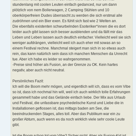
stundenlang mit coolen Leuten einfach gedanced, nur um dann
plötzlich von nem Bollerwagen, 2 Camping Stühlen und 10
oberkörperfreien Dudes überrascht zu werden die sich erstmal alle
zudröhnen und ein Bier exen. Es fühlt sich fast wie 2 Welten an.
Die ebenfalls existenten schwurbelnden Esoteriker*innen die es dort
leider auch gibt lassen sich besser ausblenden und da fällt mir das
Leben und Leben lassen auch deutlich einfacher. Vielleicht weil sie sich
weniger aufdrängen, vielleicht weil ich auch eher mit sowas an so
einem Festival rechne. Manchmal steigert man sich in so etwas auch
rein, das kann natürlich sein dass ich manchen Menschen da Unrecht
tue. Aber ich habe es leider so wahrgenommen.
-Preise sind höher als Fusion, an der Grenze zu OK. Kein hartes
negativ, aber auch nicht neutral.
Persönliches Fazit:
Ich will die Boom mehr mögen, und eigentlich will ich, dass es vom Vibe
so ist, dass ich nochmal hin will, weil ich auch wirklich tolle Erfahrungen
gesammelt habe und das Gelände einfach liebe. Der Mix aus Urlaub
und Festival, die unfassbare psychedelische Kunst und Liebe die in
Installationen geflossen ist, das mittags baden am See, die
beeindruckenden Stages, alles toll. Aber das Publikum war ein zu
großer Abturn, auch wenn es da noch wirklich viele sehr coole Leute
gibt.
Ist die Boom schon tot vom Vibe? Sicher nicht. Aber als Fusion-Kid ist