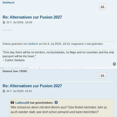
iliailitsch
Re: Alternativen zur Fusion 2027
B
Di 7. Jul 2026, 16:03
e
i
.........
t
r
a
g
Zuletzt geändert von
iliailitsch
am Do 9. Jul 2026, 19:15, insgesamt 1-mal geändert.
"One day there will be no borders, no boundaries, no flags and no countries and the only
passport will be the heart."
– Carlos Santana
Deleted User 78586
Re: Alternativen zur Fusion 2027
B
Di 7. Jul 2026, 16:21
e
i
t
Laliluxx26
hat geschrieben:
r
a
Wie schaut es denn mit dem Boom aus? Das findet nächstes Jahr ja
g
auch wieder statt, war dort schon jemand und kann berichten?