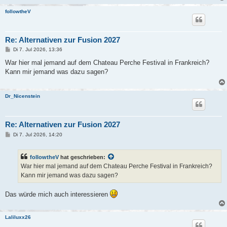
followtheV
Re: Alternativen zur Fusion 2027
B
Di 7. Jul 2026, 13:36
e
i
War hier mal jemand auf dem Chateau Perche Festival in Frankreich?
t
Kann mir jemand was dazu sagen?
r
a
g
Dr_Nicenstein
Re: Alternativen zur Fusion 2027
B
Di 7. Jul 2026, 14:20
e
i
t
followtheV
hat geschrieben:
r
a
War hier mal jemand auf dem Chateau Perche Festival in Frankreich?
g
Kann mir jemand was dazu sagen?
Das würde mich auch interessieren
Laliluxx26