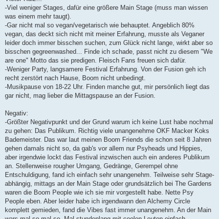
-Viel weniger Stages, dafür eine größere Main Stage (muss man wissen
was einem mehr taugt).
-Gar nicht mal so vegan/vegetarisch wie behauptet. Angeblich 80%
vegan, das deckt sich nicht mit meiner Erfahrung, musste als Veganer
leider doch immer bisschen suchen, zum Glück nicht lange, wirkt aber so
bisschen gegreenwashed... Finde ich schade, passt nicht zu diesem "We
are one" Motto das sie predigen. Fleisch Fans freuen sich dafür.
-Weniger Party, langsamere Festival Erfahrung. Von der Fusion geh ich
recht zerstört nach Hause, Boom nicht unbedingt.
-Musikpause von 18-22 Uhr. Finden manche gut, mir persönlich liegt das
gar nicht, mag lieber die Mittagspause an der Fusion.
Negativ:
-Größter Negativpunkt und der Grund warum ich keine Lust habe nochmal
zu gehen: Das Publikum. Richtig viele unangenehme OKF Macker Koks
Bademeister. Das war laut meinen Boom Friends die schon seit 8 Jahren
gehen damals nicht so, da gab's vor allem nur Psyheads und Hippies,
aber irgendwie lockt das Festival inzwischen auch ein anderes Publikum
an. Stellenweise rougher Umgang, Gedränge, Gerempel ohne
Entschuldigung, fand ich einfach sehr unangenehm. Teilweise sehr Stage-
abhängig, mittags an der Main Stage oder grundsätzlich bei The Gardens
waren die Boom People wie ich sie mir vorgestellt habe. Nette Psy
People eben. Aber leider habe ich irgendwann den Alchemy Circle
komplett gemieden, fand die Vibes fast immer unangenehm. An der Main
wars mal so mal so. Mal stundenlang mit coolen Leuten einfach