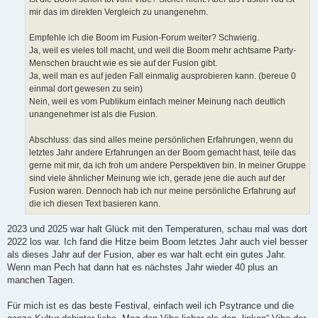
mir das im direkten Vergleich zu unangenehm.
Empfehle ich die Boom im Fusion-Forum weiter? Schwierig.
Ja, weil es vieles toll macht, und weil die Boom mehr achtsame Party-
Menschen braucht wie es sie auf der Fusion gibt.
Ja, weil man es auf jeden Fall einmalig ausprobieren kann. (bereue 0
einmal dort gewesen zu sein)
Nein, weil es vom Publikum einfach meiner Meinung nach deutlich
unangenehmer ist als die Fusion.
Abschluss: das sind alles meine persönlichen Erfahrungen, wenn du
letztes Jahr andere Erfahrungen an der Boom gemacht hast, teile das
gerne mit mir, da ich froh um andere Perspektiven bin. In meiner Gruppe
sind viele ähnlicher Meinung wie ich, gerade jene die auch auf der
Fusion waren. Dennoch hab ich nur meine persönliche Erfahrung auf
die ich diesen Text basieren kann.
2023 und 2025 war halt Glück mit den Temperaturen, schau mal was dort
2022 los war. Ich fand die Hitze beim Boom letztes Jahr auch viel besser
als dieses Jahr auf der Fusion, aber es war halt echt ein gutes Jahr.
Wenn man Pech hat dann hat es nächstes Jahr wieder 40 plus an
manchen Tagen.
Für mich ist es das beste Festival, einfach weil ich Psytrance und die