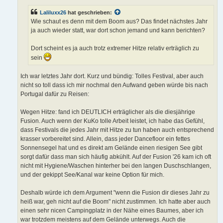
a
g
Laliluxx26
hat geschrieben:
Wie schaut es denn mit dem Boom aus? Das findet nächstes Jahr
ja auch wieder statt, war dort schon jemand und kann berichten?
Dort scheint es ja auch trotz extremer Hitze relativ erträglich zu
sein
Ich war letztes Jahr dort. Kurz und bündig: Tolles Festival, aber auch
nicht so toll dass ich mir nochmal den Aufwand geben würde bis nach
Portugal dafür zu Reisen:
Wegen Hitze: fand ich DEUTLICH erträglicher als die diesjährige
Fusion. Auch wenn der KuKo tolle Arbeit leistet, ich habe das Gefühl,
dass Festivals die jedes Jahr mit Hitze zu tun haben auch entsprechend
krasser vorbereitet sind. Allein, dass jeder Dancefloor ein fettes
Sonnensegel hat und es direkt am Gelände einen riesigen See gibt
sorgt dafür dass man sich häufig abkühlt. Auf der Fusion '26 kam ich oft
nicht mit Hygiene/Waschen hinterher bei den langen Duschschlangen,
und der gekippt See/Kanal war keine Option für mich.
Deshalb würde ich dem Argument "wenn die Fusion dir dieses Jahr zu
heiß war, geh nicht auf die Boom" nicht zustimmen. Ich hatte aber auch
einen sehr nicen Campingplatz in der Nähe eines Baumes, aber ich
war trotzdem meistens auf dem Gelände unterwegs. Auch die