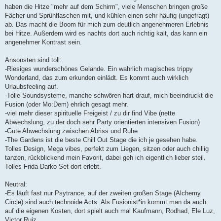
haben die Hitze "mehr auf dem Schirm", viele Menschen bringen große
Fächer und Sprühflaschen mit, und kühlen einen sehr häufig (ungefragt)
ab. Das macht die Boom für mich zum deutlich angenehmeren Erlebnis
bei Hitze. Außerdem wird es nachts dort auch richtig kalt, das kann ein
angenehmer Kontrast sein.
Ansonsten sind toll:
-Riesiges wunderschönes Gelände. Ein wahrlich magisches trippy
Wonderland, das zum erkunden einlädt. Es kommt auch wirklich
Urlaubsfeeling auf.
-Tolle Soundsysteme, manche schwören hart drauf, mich beeindruckt die
Fusion (oder Mo:Dem) ehrlich gesagt mehr.
-viel mehr dieser spirituelle Freigeist / zu dir find Vibe (nette
Abwechslung, zu der doch sehr Party orientierten intensiven Fusion)
-Gute Abwechslung zwischen Abriss und Ruhe
-The Gardens ist die beste Chill Out Stage die ich je gesehen habe.
Tolles Design, Mega vibes, perfekt zum Liegen, sitzen oder auch chillig
tanzen, rückblickend mein Favorit, dabei geh ich eigentlich lieber steil.
Tolles Frida Darko Set dort erlebt.
Neutral:
-Es läuft fast nur Psytrance, auf der zweiten großen Stage (Alchemy
Circle) sind auch technoide Acts. Als Fusionist*in kommt man da auch
auf die eigenen Kosten, dort spielt auch mal Kaufmann, Rodhad, Ele Luz,
Victor Ruiz...