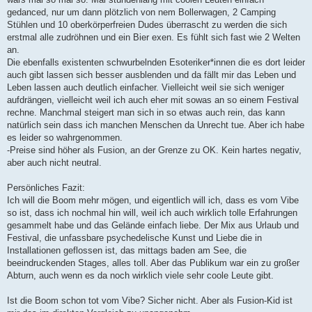
gedanced, nur um dann plötzlich von nem Bollerwagen, 2 Camping
Stühlen und 10 oberkörperfreien Dudes überrascht zu werden die sich
erstmal alle zudröhnen und ein Bier exen. Es fühlt sich fast wie 2 Welten
an.
Die ebenfalls existenten schwurbelnden Esoteriker*innen die es dort leider
auch gibt lassen sich besser ausblenden und da fällt mir das Leben und
Leben lassen auch deutlich einfacher. Vielleicht weil sie sich weniger
aufdrängen, vielleicht weil ich auch eher mit sowas an so einem Festival
rechne. Manchmal steigert man sich in so etwas auch rein, das kann
natürlich sein dass ich manchen Menschen da Unrecht tue. Aber ich habe
es leider so wahrgenommen.
-Preise sind höher als Fusion, an der Grenze zu OK. Kein hartes negativ,
aber auch nicht neutral.
Persönliches Fazit:
Ich will die Boom mehr mögen, und eigentlich will ich, dass es vom Vibe
so ist, dass ich nochmal hin will, weil ich auch wirklich tolle Erfahrungen
gesammelt habe und das Gelände einfach liebe. Der Mix aus Urlaub und
Festival, die unfassbare psychedelische Kunst und Liebe die in
Installationen geflossen ist, das mittags baden am See, die
beeindruckenden Stages, alles toll. Aber das Publikum war ein zu großer
Abturn, auch wenn es da noch wirklich viele sehr coole Leute gibt.
Ist die Boom schon tot vom Vibe? Sicher nicht. Aber als Fusion-Kid ist