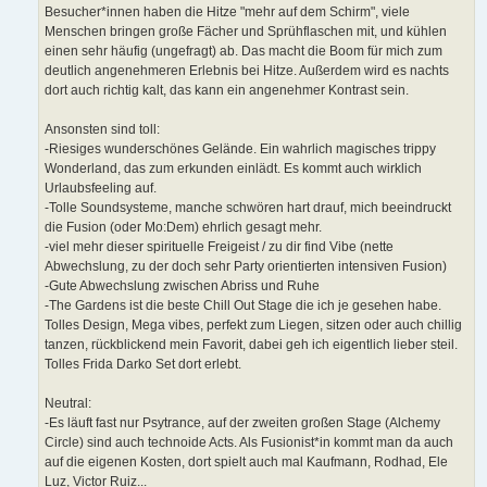
Besucher*innen haben die Hitze "mehr auf dem Schirm", viele
Menschen bringen große Fächer und Sprühflaschen mit, und kühlen
einen sehr häufig (ungefragt) ab. Das macht die Boom für mich zum
deutlich angenehmeren Erlebnis bei Hitze. Außerdem wird es nachts
dort auch richtig kalt, das kann ein angenehmer Kontrast sein.
Ansonsten sind toll:
-Riesiges wunderschönes Gelände. Ein wahrlich magisches trippy
Wonderland, das zum erkunden einlädt. Es kommt auch wirklich
Urlaubsfeeling auf.
-Tolle Soundsysteme, manche schwören hart drauf, mich beeindruckt
die Fusion (oder Mo:Dem) ehrlich gesagt mehr.
-viel mehr dieser spirituelle Freigeist / zu dir find Vibe (nette
Abwechslung, zu der doch sehr Party orientierten intensiven Fusion)
-Gute Abwechslung zwischen Abriss und Ruhe
-The Gardens ist die beste Chill Out Stage die ich je gesehen habe.
Tolles Design, Mega vibes, perfekt zum Liegen, sitzen oder auch chillig
tanzen, rückblickend mein Favorit, dabei geh ich eigentlich lieber steil.
Tolles Frida Darko Set dort erlebt.
Neutral:
-Es läuft fast nur Psytrance, auf der zweiten großen Stage (Alchemy
Circle) sind auch technoide Acts. Als Fusionist*in kommt man da auch
auf die eigenen Kosten, dort spielt auch mal Kaufmann, Rodhad, Ele
Luz, Victor Ruiz...