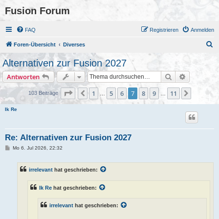
Fusion Forum
FAQ
Registrieren
Anmelden
S
Foren-Übersicht
Diverses
u
Alternativen zur Fusion 2027
c
Suche
Erweiterte
Antworten
h
e
Seite
7
von
11
1
5
6
7
8
9
11
Vorherige
Nächste
103 Beiträge
…
…
Ik Re
Re: Alternativen zur Fusion 2027
B
Mo 6. Jul 2026, 22:32
e
i
t
irrelevant
hat geschrieben:
r
a
g
Ik Re
hat geschrieben:
irrelevant
hat geschrieben: