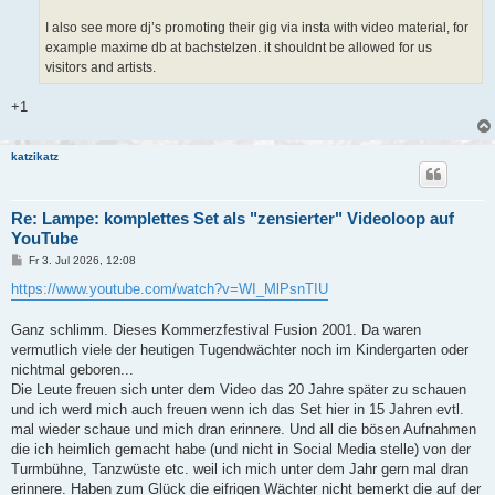
I also see more dj’s promoting their gig via insta with video material, for
example maxime db at bachstelzen. it shouldnt be allowed for us
visitors and artists.
+1
katzikatz
Re: Lampe: komplettes Set als "zensierter" Videoloop auf
YouTube
B
Fr 3. Jul 2026, 12:08
e
i
https://www.youtube.com/watch?v=WI_MlPsnTIU
t
r
a
Ganz schlimm. Dieses Kommerzfestival Fusion 2001. Da waren
g
vermutlich viele der heutigen Tugendwächter noch im Kindergarten oder
nichtmal geboren...
Die Leute freuen sich unter dem Video das 20 Jahre später zu schauen
und ich werd mich auch freuen wenn ich das Set hier in 15 Jahren evtl.
mal wieder schaue und mich dran erinnere. Und all die bösen Aufnahmen
die ich heimlich gemacht habe (und nicht in Social Media stelle) von der
Turmbühne, Tanzwüste etc. weil ich mich unter dem Jahr gern mal dran
erinnere. Haben zum Glück die eifrigen Wächter nicht bemerkt die auf der