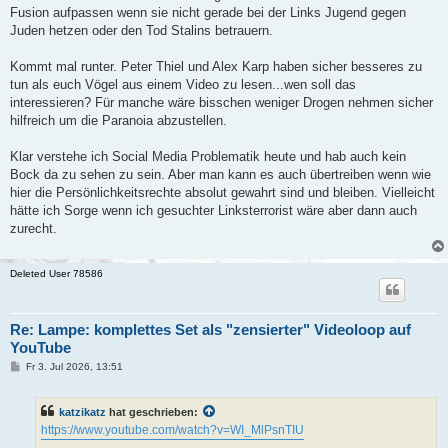
Fusion aufpassen wenn sie nicht gerade bei der Links Jugend gegen
Juden hetzen oder den Tod Stalins betrauern.
Kommt mal runter. Peter Thiel und Alex Karp haben sicher besseres zu
tun als euch Vögel aus einem Video zu lesen...wen soll das
interessieren? Für manche wäre bisschen weniger Drogen nehmen sicher
hilfreich um die Paranoia abzustellen.
Klar verstehe ich Social Media Problematik heute und hab auch kein
Bock da zu sehen zu sein. Aber man kann es auch übertreiben wenn wie
hier die Persönlichkeitsrechte absolut gewahrt sind und bleiben. Vielleicht
hätte ich Sorge wenn ich gesuchter Linksterrorist wäre aber dann auch
zurecht.
Deleted User 78586
Re: Lampe: komplettes Set als "zensierter" Videoloop auf
YouTube
B
Fr 3. Jul 2026, 13:51
e
i
t
katzikatz
hat geschrieben:
r
a
https://www.youtube.com/watch?v=WI_MlPsnTIU
g