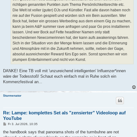
richtigen genannten Punkten zum Thema Persönlichkeitsrechte etc.
Die Welt ist voller (guter) DJs und Künstler. Fast alle davon haben noch
nie auf der Fusion gespielt und würden sich ein Bein ausreißen. Wer
Bock hat, lieber ein grosses Werbeding aus dem einem Gig zu machen,
kann ja beim A&P summer rave anfragen und paar Go pros installieren
lassen. Und wer Bock auf Fette headliner Namen only statt
bescheidenen Newcomerinnen hat, der kann aufs awakenings fahren.
Sich in der Situation von der Menge feiern lassen und die Erinnerung
und Atmosphäre mit in die Zukunft nehmen, sollte, neben der Gage,
absolut ausreichender Reward fürs Ego sein. Sonst sprechen wir von
plumpen Entertainment und nicht von Kunst.
DANKE! Eine TB voll mit 'unzureichend intelligenten' Influenzer*innen
wäre der Todesstoß! Schaut euch einfach mal in Ruhe solch ein
Kommerzfestival an...
Sturmenator
Re: Lampe: komplettes Set als "zensierter" Videoloop auf
YouTube
B
Fr 3. Jul 2026, 10:35
e
i
the handbook says that panorama shots of the turmbuhne are not
t