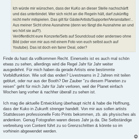
Ich würde mir wünschen, dass der KuKo an dieser Stelle nachschärft
und das unterbindet. Wer sich nicht an die Regeln hält, darf zukünftig
nicht mehr mitspielen. Das gilt für Gäste/Artists/Supporter/Veranstalter/...
Aus meiner Sicht ohne Ausnahme (denn wo fängt die Ausnahme an und
wo hört sie auf?).
Veröffentlicht eure Konzerte/Sets auf Soundcloud oder anderswo ohne
Bild (oder von mir aus mit einem Foto von euch selbst auch auf
Youtube). Das ist doch ein fairer Deal, oder?
Finde du hast da vollkommen Recht. Einerseits ist es auch mal schön
etwas zu sehen, allerdings wird die Regel Jahr für Jahr weiter
ausgedehnt. Für mich haben da gerade Artists eine bestimmte
Vorbildfunktion. Wie soll das enden? Livestreams in 2 Jahren mit teilen
geblurt, oder nur aus der Booth? Der Zauber "zu diesem Planeten zu
reisen" geht für mich Jahr für Jahr verloren, weil der Planet einfach
Wochen lang vorher & nachher überall zu sehen ist.
Ich mag die aktuelle Entwicklung überhaupt nicht & habe die Hoffnung,
dass der Kuko in Zukunft strenger handelt. Von mir aus sollen artists
Stattdessen professionelle Foto Prints bekommen, zb. als physisches als
andenken. Genug Fotografen waren dieses Jahr ja da. Die Selbständige
verbreitung von Content führt zu so Grenzschritten & könnte so im
vorhinein abgewendet werden.