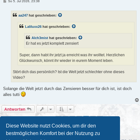
B
So 5. Jul 2026, 23:38
e
i
t
aa247
hat geschrieben:
r
a
g
Laliluxx26
hat geschrieben:
Alch3mist
hat geschrieben:
Er hat es jetzt komplett zensiert
Super, dann habt ihr jetzt ja erreicht was ihr wolltet. Herzlichen
Glückwunsch, könnt ihr wieder in eurem Moment leben.
Stört dich das persönlich? Ist die Welt jetzt schlechter ohne dieses
Video?
Solange die Welt jetzt durch das Zensieren besser für dich ist, ist doch
alles tutti
Antworten
1
2
3
4
5
Vorherige
Nächste
42 Beiträge
Diese Website nutzt Cookies, um dir den
bestmöglichen Komfort bei der Nutzung zu