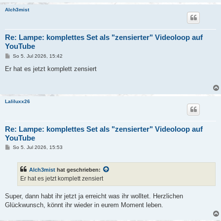
Alch3mist
Re: Lampe: komplettes Set als "zensierter" Videoloop auf
YouTube
B
So 5. Jul 2026, 15:42
e
i
Er hat es jetzt komplett zensiert
t
r
a
g
Laliluxx26
Re: Lampe: komplettes Set als "zensierter" Videoloop auf
YouTube
B
So 5. Jul 2026, 15:53
e
i
t
Alch3mist
hat geschrieben:
r
a
Er hat es jetzt komplett zensiert
g
Super, dann habt ihr jetzt ja erreicht was ihr wolltet. Herzlichen
Glückwunsch, könnt ihr wieder in eurem Moment leben.