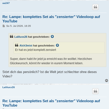
aa247
Re: Lampe: komplettes Set als "zensierter" Videoloop auf
YouTube
B
So 5. Jul 2026, 16:35
e
i
t
Laliluxx26
hat geschrieben:
r
a
g
Alch3mist
hat geschrieben:
Er hat es jetzt komplett zensiert
Super, dann habt ihr jetzt ja erreicht was ihr wolltet. Herzlichen
Glückwunsch, könnt ihr wieder in eurem Moment leben.
Stört dich das persönlich? Ist die Welt jetzt schlechter ohne dieses
Video?
Laliluxx26
Re: Lampe: komplettes Set als "zensierter" Videoloop auf
YouTube