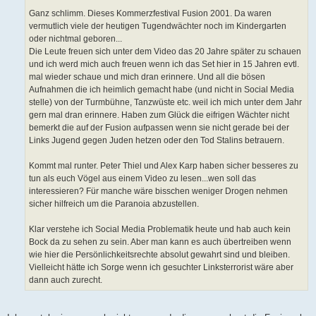
Ganz schlimm. Dieses Kommerzfestival Fusion 2001. Da waren
vermutlich viele der heutigen Tugendwächter noch im Kindergarten
oder nichtmal geboren...
Die Leute freuen sich unter dem Video das 20 Jahre später zu schauen
und ich werd mich auch freuen wenn ich das Set hier in 15 Jahren evtl.
mal wieder schaue und mich dran erinnere. Und all die bösen
Aufnahmen die ich heimlich gemacht habe (und nicht in Social Media
stelle) von der Turmbühne, Tanzwüste etc. weil ich mich unter dem Jahr
gern mal dran erinnere. Haben zum Glück die eifrigen Wächter nicht
bemerkt die auf der Fusion aufpassen wenn sie nicht gerade bei der
Links Jugend gegen Juden hetzen oder den Tod Stalins betrauern.
Kommt mal runter. Peter Thiel und Alex Karp haben sicher besseres zu
tun als euch Vögel aus einem Video zu lesen...wen soll das
interessieren? Für manche wäre bisschen weniger Drogen nehmen
sicher hilfreich um die Paranoia abzustellen.
Klar verstehe ich Social Media Problematik heute und hab auch kein
Bock da zu sehen zu sein. Aber man kann es auch übertreiben wenn
wie hier die Persönlichkeitsrechte absolut gewahrt sind und bleiben.
Vielleicht hätte ich Sorge wenn ich gesuchter Linksterrorist wäre aber
dann auch zurecht.