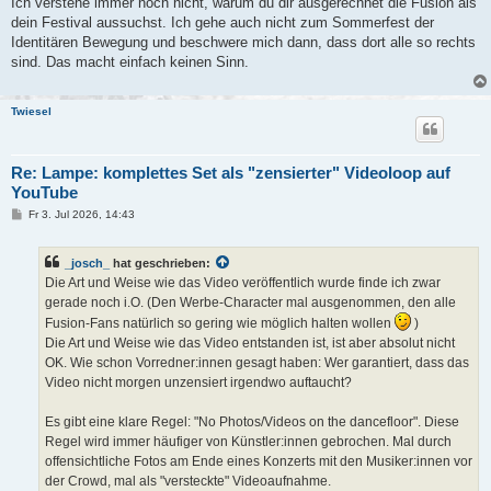
Ich verstehe immer noch nicht, warum du dir ausgerechnet die Fusion als
dein Festival aussuchst. Ich gehe auch nicht zum Sommerfest der
Identitären Bewegung und beschwere mich dann, dass dort alle so rechts
sind. Das macht einfach keinen Sinn.
Twiesel
Re: Lampe: komplettes Set als "zensierter" Videoloop auf
YouTube
B
Fr 3. Jul 2026, 14:43
e
i
t
_josch_
hat geschrieben:
r
a
Die Art und Weise wie das Video veröffentlich wurde finde ich zwar
g
gerade noch i.O. (Den Werbe-Character mal ausgenommen, den alle
Fusion-Fans natürlich so gering wie möglich halten wollen
)
Die Art und Weise wie das Video entstanden ist, ist aber absolut nicht
OK. Wie schon Vorredner:innen gesagt haben: Wer garantiert, dass das
Video nicht morgen unzensiert irgendwo auftaucht?
Es gibt eine klare Regel: "No Photos/Videos on the dancefloor". Diese
Regel wird immer häufiger von Künstler:innen gebrochen. Mal durch
offensichtliche Fotos am Ende eines Konzerts mit den Musiker:innen vor
der Crowd, mal als "versteckte" Videoaufnahme.