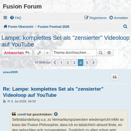
Fusion Forum
FAQ
Registrieren
Anmelden
S
Foren-Übersicht
Fusion Festival 2026
u
Lampe: komplettes Set als "zensierter" Videoloop
c
auf YouTube
h
Suche
Erweiterte
Antworten
e
1
2
3
4
5
Vorherige
Nächste
42 Beiträge
since2005
Re: Lampe: komplettes Set als "zensierter"
Videoloop auf YouTube
B
Fr 3. Jul 2026, 04:55
e
i
t
corell
hat geschrieben:
r
a
Selbstdarstellung u.a. zu Vermarktungszwecken wiederspricht mMn so
g
krass der Fusion Philosophie, dass ich es tatsächlich absurd finde, es
den gebuchten acts zuzugestehen. Zusätzlich zu allen schon sehr