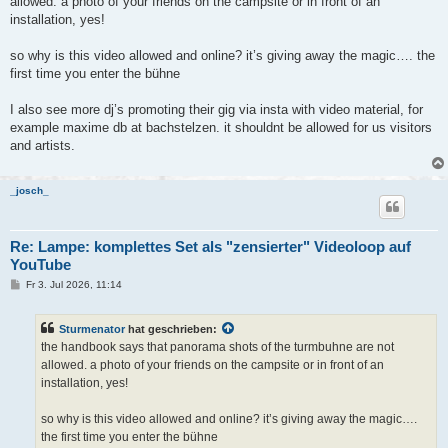
allowed. a photo of your friends on the campsite or in front of an
r
a
installation, yes!
g
so why is this video allowed and online? it’s giving away the magic…. the
first time you enter the bühne
I also see more dj’s promoting their gig via insta with video material, for
example maxime db at bachstelzen. it shouldnt be allowed for us visitors
and artists.
_josch_
Re: Lampe: komplettes Set als "zensierter" Videoloop auf
YouTube
B
Fr 3. Jul 2026, 11:14
e
i
t
Sturmenator
hat geschrieben:
r
a
the handbook says that panorama shots of the turmbuhne are not
g
allowed. a photo of your friends on the campsite or in front of an
installation, yes!
so why is this video allowed and online? it’s giving away the magic….
the first time you enter the bühne