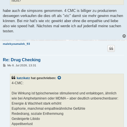
nicht?
habe auch die simpsons genommen. 4 CMC is billiger zu produzieren
deswegen verkaufen die dies oft als "xtc" damit sie mehr gewinn machen
können. Bei mir hat's wie xtc gewirkt aber ohne die empathie und liebe
also wie speed halt. Nächstes mal werde ich auf jedenfall meine sachen
testen.
malekyoumalek_93
Re: Drug Checking
B
Mo 6. Jul 2026, 13:31
e
i
t
katzikatz
hat geschrieben:
r
a
4-CMC:
g
Die Wirkung ist typischerweise stimulierend und entaktogen, ähnlich
wie bei Amphetaminen oder MDMA – aber deutlich unberechenbarer:
Energie & Wachheit stark erhöht
Euphorie, manchmal empathieähnliche Gefühle
Rededrang, soziale Enthemmung
Gesteigerte Libido
Appetitverlust