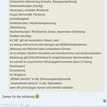
Körperliche Aktivierung (Unruhe, Bewegungsdrang)
Nebenwirkungen (häufig)
Herzrasen, erhöhter Blutdruck
Angst, Nervosität, Paranoia
Schlaflosigkeit
Kieferpressen / Muskelanspannung
Überhitzung
Nachwirkungen: Reizbarkeit, Down, depressive Stimmung
Risiken (wichtig)
4-CMC gilt als besonders riskant, weil:
es wenig erforscht ist (viel weniger als MDMA/Amphetamin)
Wirkung und Reinheit stark schwanken können
es in einigen Studien Hinweise auf neurotoxische und kardiovaskuläre
Belastung gibt (Herz/Kreislauf & möglicherweise Nervensystem)
es schnell zu psychischer Abhängigkeit kommen kann (Craving,
Nachlegen)
Einordnung
Im Vergleich:
„MDMA-ähnlich“ in der Stimmungskomponente
„Amphetamin-ähnlich“ in der Stimulation
aber oft schmutziger, kürzer und mental instabiler
Danke für die erklärung