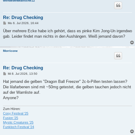
wendebettwaesche12
Re: Drug Checking
B
Mo 6. Jul 2026, 16:44
e
i
Über mehrere Ecke habe ich gehört, dass es pinke Kim Jong-Un irgendwo
t
gab. Leider findet man nichts in den Aushängen. Weiß jemand davon?
r
a
g
Morricone
Re: Drug Checking
B
Mi 8. Jul 2026, 13:50
e
i
Hat jemand die gelben "Dragon Ball Freezer" 2c-b-Pillen testen lassen?
t
Die lilafarbenen sind mit ~50mg getestet, die gelben tauchen jedoch nicht
r
a
auf der Warnliste auf.
g
Anyone?
Zum Hören:
Cosy Festival '25
Fusion '25
Mystic Creatures '25
Funkloch Festival '24