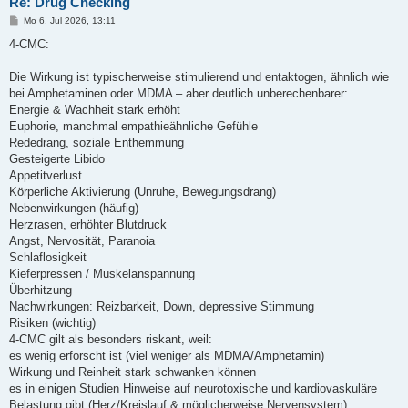
Re: Drug Checking
B
Mo 6. Jul 2026, 13:11
e
i
4-CMC:
t
r
a
Die Wirkung ist typischerweise stimulierend und entaktogen, ähnlich wie
g
bei Amphetaminen oder MDMA – aber deutlich unberechenbarer:
Energie & Wachheit stark erhöht
Euphorie, manchmal empathieähnliche Gefühle
Rededrang, soziale Enthemmung
Gesteigerte Libido
Appetitverlust
Körperliche Aktivierung (Unruhe, Bewegungsdrang)
Nebenwirkungen (häufig)
Herzrasen, erhöhter Blutdruck
Angst, Nervosität, Paranoia
Schlaflosigkeit
Kieferpressen / Muskelanspannung
Überhitzung
Nachwirkungen: Reizbarkeit, Down, depressive Stimmung
Risiken (wichtig)
4-CMC gilt als besonders riskant, weil:
es wenig erforscht ist (viel weniger als MDMA/Amphetamin)
Wirkung und Reinheit stark schwanken können
es in einigen Studien Hinweise auf neurotoxische und kardiovaskuläre
Belastung gibt (Herz/Kreislauf & möglicherweise Nervensystem)