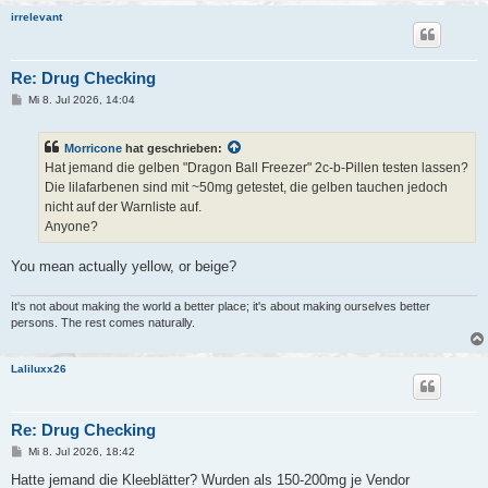
irrelevant
Re: Drug Checking
B
Mi 8. Jul 2026, 14:04
e
i
t
Morricone
hat geschrieben:
r
a
Hat jemand die gelben "Dragon Ball Freezer" 2c-b-Pillen testen lassen?
g
Die lilafarbenen sind mit ~50mg getestet, die gelben tauchen jedoch
nicht auf der Warnliste auf.
Anyone?
You mean actually yellow, or beige?
It's not about making the world a better place; it's about making ourselves better
persons. The rest comes naturally.
Laliluxx26
Re: Drug Checking
B
Mi 8. Jul 2026, 18:42
e
i
Hatte jemand die Kleeblätter? Wurden als 150-200mg je Vendor