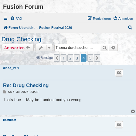
Fusion Forum
FAQ
Registrieren
Anmelden
S
Foren-Übersicht
Fusion Festival 2026
u
Drug Checking
c
Suche
Erweiterte
Antworten
h
e
1
2
3
4
5
Vorherige
Nächste
45 Beiträge
disco_veri
Re: Drug Checking
B
So 5. Jul 2026, 23:38
e
i
Thats true …May be I understood you wrong
t
r
a
g
katzikatz