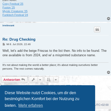
Zum Hören:
Cosy Festival '25
Fusion '25
Mystic Creatures '25
Funkloch Festival '24
irrelevant
Re: Drug Checking
B
Mi 8. Jul 2026, 22:46
e
i
Well, let's add the beige Friezas to the list then. No info to be found. The
t
one available is from 2024, and w/ a misprinted substance name.
r
a
g
It's not about making the world a better place; it's about making ourselves better
persons. The rest comes naturally.
Antworten
1
2
3
4
5
Vorherige
Nächste
45 Beiträge
Diese Website nutzt Cookies, um dir den
bestmöglichen Komfort bei der Nutzung zu
bieten.
Mehr erfahren
Foren-Übersicht
Alle Cookies löschen
Alle Zeiten sind
UTC+02:00