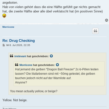
t
angeboten.
r
a
Hab von vielen gehört dass die eine Hälfte gefühlt gar nichts gemacht
g
hat, die zweite Hälfte aber alle übel verklatscht hat (im positiven Sinne)
Morricone
Re: Drug Checking
B
Mi 8. Jul 2026, 22:35
e
i
t
irrelevant
hat geschrieben:
r
a
g
Morricone
hat geschrieben:
Hat jemand die gelben "Dragon Ball Freezer" 2c-b-Pillen testen
lassen? Die lilafarbenen sind mit ~50mg getestet, die gelben
tauchen jedoch nicht auf der Warnliste auf.
Anyone?
You mean actually yellow, or beige?
Yellow. Not beige.