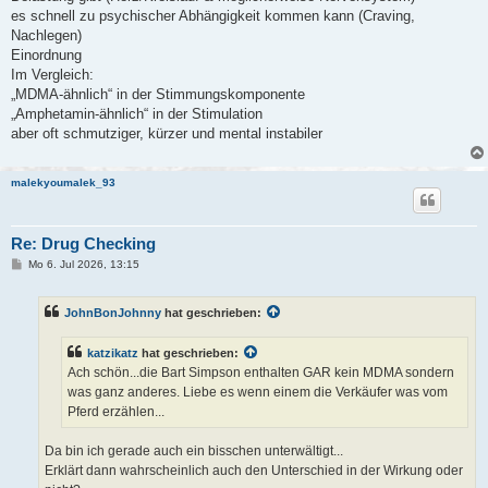
es schnell zu psychischer Abhängigkeit kommen kann (Craving,
Nachlegen)
Einordnung
Im Vergleich:
„MDMA-ähnlich“ in der Stimmungskomponente
„Amphetamin-ähnlich“ in der Stimulation
aber oft schmutziger, kürzer und mental instabiler
malekyoumalek_93
Re: Drug Checking
B
Mo 6. Jul 2026, 13:15
e
i
t
JohnBonJohnny
hat geschrieben:
r
a
g
katzikatz
hat geschrieben:
Ach schön...die Bart Simpson enthalten GAR kein MDMA sondern
was ganz anderes. Liebe es wenn einem die Verkäufer was vom
Pferd erzählen...
Da bin ich gerade auch ein bisschen unterwältigt...
Erklärt dann wahrscheinlich auch den Unterschied in der Wirkung oder