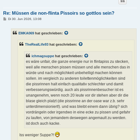
Re: Müssen die non-flinta Pissoirs so gottlos sein?
B
Di 30. Jun 2026, 13:08
e
i
t
EMKA069
hat geschrieben:
r
a
g
TheRealLife93
hat geschrieben:
ichmagsuppe
hat geschrieben:
es wäre unfair, die ganze energie nur in flintapiss zu stecken,
weil alle menschen pissen müssen und alle menschen das in
würde und nach möglichkeit unbehelligt machen können
sollen. im vergleich zu anderen toilettenmöglichkeiten sind
die pissrinnen halt einfach qualitativ schlechter und damit
verbesserungswürdig. auch als pissrinnenbesucher ist es
unangenehm, wenn noch 20 leute vor dir stehen aber dir die
blase gleich platzt (die pissrinne an der oase war z.b. sehr
unterdimensioniert!). und was bleibt einem dann übrig? sich
vordrängeln oder irgendwo in eine ecke zu pissen und gefahr
zu laufen, von jemandem deswegen angemault zu werden.
ist doch auch kacke.
Iss weniger Suppe?!