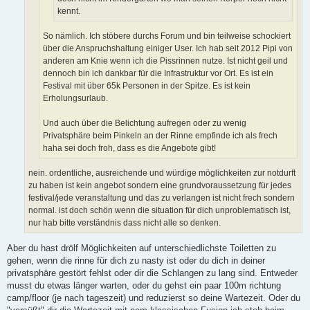
kennt.
So nämlich. Ich stöbere durchs Forum und bin teilweise schockiert
über die Anspruchshaltung einiger User. Ich hab seit 2012 Pipi von
anderen am Knie wenn ich die Pissrinnen nutze. Ist nicht geil und
dennoch bin ich dankbar für die Infrastruktur vor Ort. Es ist ein
Festival mit über 65k Personen in der Spitze. Es ist kein
Erholungsurlaub.
Und auch über die Belichtung aufregen oder zu wenig
Privatsphäre beim Pinkeln an der Rinne empfinde ich als frech
haha sei doch froh, dass es die Angebote gibt!
nein. ordentliche, ausreichende und würdige möglichkeiten zur notdurft
zu haben ist kein angebot sondern eine grundvoraussetzung für jedes
festival/jede veranstaltung und das zu verlangen ist nicht frech sondern
normal. ist doch schön wenn die situation für dich unproblematisch ist,
nur hab bitte verständnis dass nicht alle so denken.
Aber du hast drölf Möglichkeiten auf unterschiedlichste Toiletten zu
gehen, wenn die rinne für dich zu nasty ist oder du dich in deiner
privatsphäre gestört fehlst oder dir die Schlangen zu lang sind. Entweder
musst du etwas länger warten, oder du gehst ein paar 100m richtung
camp/floor (je nach tageszeit) und reduzierst so deine Wartezeit. Oder du