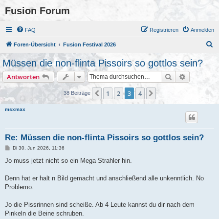
Fusion Forum
FAQ
Registrieren
Anmelden
S
Foren-Übersicht
Fusion Festival 2026
u
Müssen die non-flinta Pissoirs so gottlos sein?
c
Suche
Erweiterte
Antworten
h
e
1
2
3
4
Vorherige
Nächste
38 Beiträge
msxmax
Re: Müssen die non-flinta Pissoirs so gottlos sein?
B
Di 30. Jun 2026, 11:36
e
i
Jo muss jetzt nicht so ein Mega Strahler hin.
t
r
a
Denn hat er halt n Bild gemacht und anschließend alle unkenntlich. No
g
Problemo.
Jo die Pissrinnen sind scheiße. Ab 4 Leute kannst du dir nach dem
Pinkeln die Beine schruben.