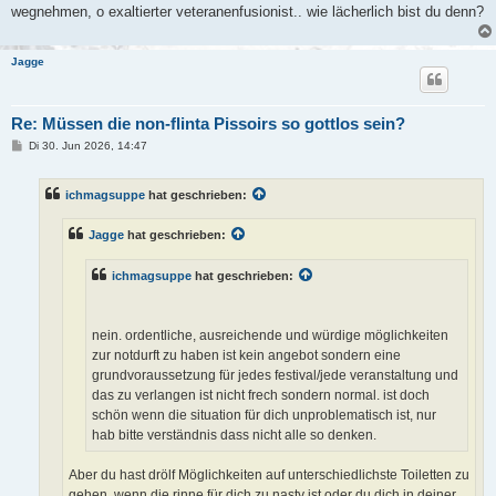
wegnehmen, o exaltierter veteranenfusionist.. wie lächerlich bist du denn?
Jagge
Re: Müssen die non-flinta Pissoirs so gottlos sein?
B
Di 30. Jun 2026, 14:47
e
i
t
ichmagsuppe
hat geschrieben:
r
a
g
Jagge
hat geschrieben:
ichmagsuppe
hat geschrieben:
nein. ordentliche, ausreichende und würdige möglichkeiten
zur notdurft zu haben ist kein angebot sondern eine
grundvoraussetzung für jedes festival/jede veranstaltung und
das zu verlangen ist nicht frech sondern normal. ist doch
schön wenn die situation für dich unproblematisch ist, nur
hab bitte verständnis dass nicht alle so denken.
Aber du hast drölf Möglichkeiten auf unterschiedlichste Toiletten zu
gehen, wenn die rinne für dich zu nasty ist oder du dich in deiner