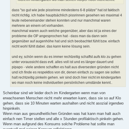
dass "so gut wie jede pissrinne mindestens 6-8 plätze" hat ist faktisch
nicht richtig. ich habe hauptsächlich pissrinnen gesehen wo maximal 4
leute nebeneinander stehen konnten und nur manchmal waren
mehrere an einem ort vorhanden.
manchmal waren auch welche gegenüber, aber das ist ja eines der
probleme die OP angesprochen hat - dass man da dann sein
gegenüber auf augenhöhe hat und sich beobachtet fühlt bzw. einfach
nicht wohl fühlt dabei. das kann keine lösung sein.
und ey, schön wenn du es immer rechtzeitig schaffst aufs klo zu gehen
unter voraussicht dass evtl. alles voll ist und es länger dauert und
pipapo - viele andere schaffen es halt aus diversesten gründen nicht
und ich finde es respektlos von dir, denen einfach zu sagen sie sollen
halt rechtzeitig pinkeln gehen. wir sind doch hier nicht im kindergarten
wo man noch keine individuellen persönlichen umstände kennt..
Scheinbar sind wir leider doch im Kindergarten wenn man von
erwachsenen Menschen nicht mehr erwarten kann, dass sie so auf Klo
gehen, dass sie 10 Minuten warten aushalten und nicht asozial irgendwo
hinpinkeln.
Wenn man aus gesundheitlichen Gründen was hat kann man halt auch
einfach nen Timer stellen und alle x Stunden profilaktisch pinkeln gehen.
Wenn man aufgrund des Konsums solche Probleme hat sollte man