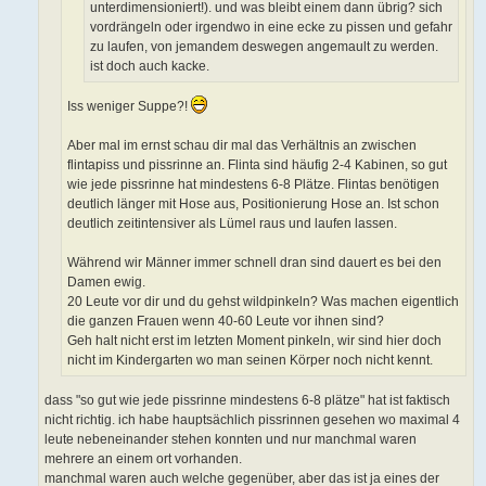
unterdimensioniert!). und was bleibt einem dann übrig? sich
vordrängeln oder irgendwo in eine ecke zu pissen und gefahr
zu laufen, von jemandem deswegen angemault zu werden.
ist doch auch kacke.
Iss weniger Suppe?!
Aber mal im ernst schau dir mal das Verhältnis an zwischen
flintapiss und pissrinne an. Flinta sind häufig 2-4 Kabinen, so gut
wie jede pissrinne hat mindestens 6-8 Plätze. Flintas benötigen
deutlich länger mit Hose aus, Positionierung Hose an. Ist schon
deutlich zeitintensiver als Lümel raus und laufen lassen.
Während wir Männer immer schnell dran sind dauert es bei den
Damen ewig.
20 Leute vor dir und du gehst wildpinkeln? Was machen eigentlich
die ganzen Frauen wenn 40-60 Leute vor ihnen sind?
Geh halt nicht erst im letzten Moment pinkeln, wir sind hier doch
nicht im Kindergarten wo man seinen Körper noch nicht kennt.
dass "so gut wie jede pissrinne mindestens 6-8 plätze" hat ist faktisch
nicht richtig. ich habe hauptsächlich pissrinnen gesehen wo maximal 4
leute nebeneinander stehen konnten und nur manchmal waren
mehrere an einem ort vorhanden.
manchmal waren auch welche gegenüber, aber das ist ja eines der