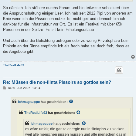
So nämlich. Ich stöbere durchs Forum und bin teilweise schockiert über
die Anspruchshaltung einiger User. Ich hab seit 2012 Pipi von anderen am
Knie wenn ich die Pissrinnen nutze. Ist nicht geil und dennoch bin ich
dankbar für die Infrastruktur vor Ort. Es ist ein Festival mit über 65k
Personen in der Spitze. Es ist kein Erholungsurlaub.
Und auch über die Belichtung aufregen oder zu wenig Privatsphäre beim
Pinkeln an der Rinne empfinde ich als frech haha sei doch froh, dass es
die Angebote gibt!
TheRealLife93
Re: Müssen die non-flinta Pissoirs so gottlos sein?
B
Di 30. Jun 2026, 13:04
e
i
t
ichmagsuppe
hat geschrieben:
r
a
g
TheRealLife93
hat geschrieben:
ichmagsuppe
hat geschrieben:
es wäre unfair, die ganze energie nur in flintapiss zu stecken,
weil alle menschen pissen müssen und alle menschen das in