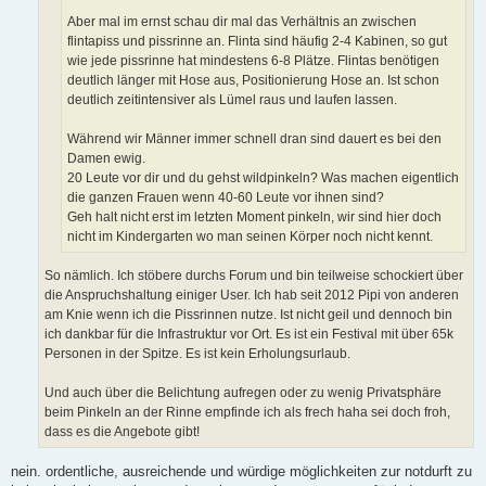
Aber mal im ernst schau dir mal das Verhältnis an zwischen
flintapiss und pissrinne an. Flinta sind häufig 2-4 Kabinen, so gut
wie jede pissrinne hat mindestens 6-8 Plätze. Flintas benötigen
deutlich länger mit Hose aus, Positionierung Hose an. Ist schon
deutlich zeitintensiver als Lümel raus und laufen lassen.
Während wir Männer immer schnell dran sind dauert es bei den
Damen ewig.
20 Leute vor dir und du gehst wildpinkeln? Was machen eigentlich
die ganzen Frauen wenn 40-60 Leute vor ihnen sind?
Geh halt nicht erst im letzten Moment pinkeln, wir sind hier doch
nicht im Kindergarten wo man seinen Körper noch nicht kennt.
So nämlich. Ich stöbere durchs Forum und bin teilweise schockiert über
die Anspruchshaltung einiger User. Ich hab seit 2012 Pipi von anderen
am Knie wenn ich die Pissrinnen nutze. Ist nicht geil und dennoch bin
ich dankbar für die Infrastruktur vor Ort. Es ist ein Festival mit über 65k
Personen in der Spitze. Es ist kein Erholungsurlaub.
Und auch über die Belichtung aufregen oder zu wenig Privatsphäre
beim Pinkeln an der Rinne empfinde ich als frech haha sei doch froh,
dass es die Angebote gibt!
nein. ordentliche, ausreichende und würdige möglichkeiten zur notdurft zu