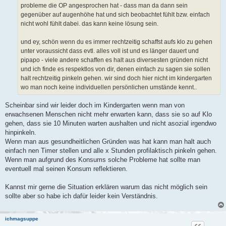
probleme die OP angesprochen hat - dass man da dann sein
gegenüber auf augenhöhe hat und sich beobachtet fühlt bzw. einfach
nicht wohl fühlt dabei. das kann keine lösung sein.
und ey, schön wenn du es immer rechtzeitig schaffst aufs klo zu gehen
unter voraussicht dass evtl. alles voll ist und es länger dauert und
pipapo - viele andere schaffen es halt aus diversesten gründen nicht
und ich finde es respektlos von dir, denen einfach zu sagen sie sollen
halt rechtzeitig pinkeln gehen. wir sind doch hier nicht im kindergarten
wo man noch keine individuellen persönlichen umstände kennt..
Scheinbar sind wir leider doch im Kindergarten wenn man von
erwachsenen Menschen nicht mehr erwarten kann, dass sie so auf Klo
gehen, dass sie 10 Minuten warten aushalten und nicht asozial irgendwo
hinpinkeln.
Wenn man aus gesundheitlichen Gründen was hat kann man halt auch
einfach nen Timer stellen und alle x Stunden profilaktisch pinkeln gehen.
Wenn man aufgrund des Konsums solche Probleme hat sollte man
eventuell mal seinen Konsum reflektieren.
Kannst mir gerne die Situation erklären warum das nicht möglich sein
sollte aber so habe ich dafür leider kein Verständnis.
ichmagsuppe