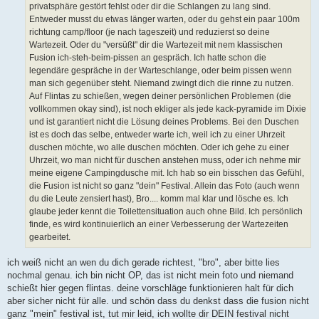
privatsphäre gestört fehlst oder dir die Schlangen zu lang sind.
Entweder musst du etwas länger warten, oder du gehst ein paar 100m
richtung camp/floor (je nach tageszeit) und reduzierst so deine
Wartezeit. Oder du "versüßt" dir die Wartezeit mit nem klassischen
Fusion ich-steh-beim-pissen an gespräch. Ich hatte schon die
legendäre gespräche in der Warteschlange, oder beim pissen wenn
man sich gegenüber steht. Niemand zwingt dich die rinne zu nutzen.
Auf Flintas zu schießen, wegen deiner persönlichen Problemen (die
vollkommen okay sind), ist noch ekliger als jede kack-pyramide im Dixie
und ist garantiert nicht die Lösung deines Problems. Bei den Duschen
ist es doch das selbe, entweder warte ich, weil ich zu einer Uhrzeit
duschen möchte, wo alle duschen möchten. Oder ich gehe zu einer
Uhrzeit, wo man nicht für duschen anstehen muss, oder ich nehme mir
meine eigene Campingdusche mit. Ich hab so ein bisschen das Gefühl,
die Fusion ist nicht so ganz "dein" Festival. Allein das Foto (auch wenn
du die Leute zensiert hast), Bro.... komm mal klar und lösche es. Ich
glaube jeder kennt die Toilettensituation auch ohne Bild. Ich persönlich
finde, es wird kontinuierlich an einer Verbesserung der Wartezeiten
gearbeitet.
ich weiß nicht an wen du dich gerade richtest, "bro", aber bitte lies
nochmal genau. ich bin nicht OP, das ist nicht mein foto und niemand
schießt hier gegen flintas. deine vorschläge funktionieren halt für dich
aber sicher nicht für alle. und schön dass du denkst dass die fusion nicht
ganz "mein" festival ist, tut mir leid, ich wollte dir DEIN festival nicht