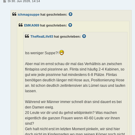
B
Di 30. Jun 2026, 14:14
e
i
t
ichmagsuppe
hat geschrieben:
r
a
g
EMKA069
hat geschrieben:
TheRealLife93
hat geschrieben:
Iss weniger Suppe?!
Aber mal im ernst schau dir mal das Verhältnis an zwischen
flintapiss und pissrinne an. Flinta sind häufig 2-4 Kabinen, so
gut wie jede pissrinne hat mindestens 6-8 Plätze. Flintas
benötigen deutlich länger mit Hose aus, Positionierung Hose
an. Ist schon deutlich zeitintensiver als Lümel raus und laufen
lassen.
Während wir Männer immer schnell dran sind dauert es bei
den Damen ewig.
20 Leute vor dir und du gehst wildpinkeln? Was machen
eigentlich die ganzen Frauen wenn 40-60 Leute vor ihnen
sind?
Geh halt nicht erst im letzten Moment pinkeln, wir sind hier
doch nicht im Kindergarten wo man seinen Körper noch nicht