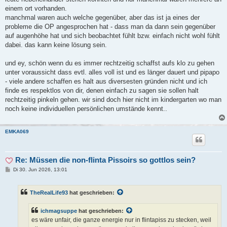
einem ort vorhanden.
manchmal waren auch welche gegenüber, aber das ist ja eines der
probleme die OP angesprochen hat - dass man da dann sein gegenüber
auf augenhöhe hat und sich beobachtet fühlt bzw. einfach nicht wohl fühlt
dabei. das kann keine lösung sein.
und ey, schön wenn du es immer rechtzeitig schaffst aufs klo zu gehen
unter voraussicht dass evtl. alles voll ist und es länger dauert und pipapo
- viele andere schaffen es halt aus diversesten gründen nicht und ich
finde es respektlos von dir, denen einfach zu sagen sie sollen halt
rechtzeitig pinkeln gehen. wir sind doch hier nicht im kindergarten wo man
noch keine individuellen persönlichen umstände kennt..
EMKA069
Re: Müssen die non-flinta Pissoirs so gottlos sein?
B
Di 30. Jun 2026, 13:01
e
i
t
TheRealLife93
hat geschrieben:
r
a
g
ichmagsuppe
hat geschrieben:
es wäre unfair, die ganze energie nur in flintapiss zu stecken, weil