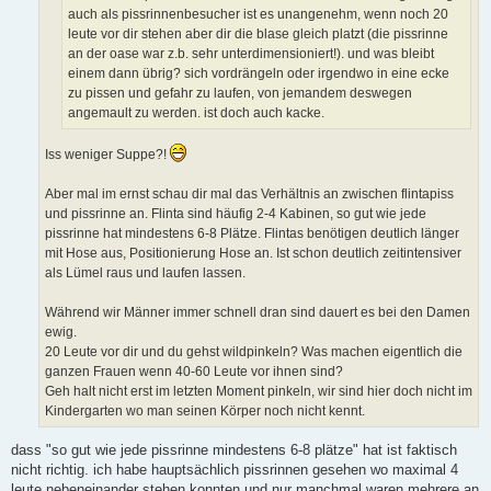
auch als pissrinnenbesucher ist es unangenehm, wenn noch 20
leute vor dir stehen aber dir die blase gleich platzt (die pissrinne
an der oase war z.b. sehr unterdimensioniert!). und was bleibt
einem dann übrig? sich vordrängeln oder irgendwo in eine ecke
zu pissen und gefahr zu laufen, von jemandem deswegen
angemault zu werden. ist doch auch kacke.
Iss weniger Suppe?!
Aber mal im ernst schau dir mal das Verhältnis an zwischen flintapiss
und pissrinne an. Flinta sind häufig 2-4 Kabinen, so gut wie jede
pissrinne hat mindestens 6-8 Plätze. Flintas benötigen deutlich länger
mit Hose aus, Positionierung Hose an. Ist schon deutlich zeitintensiver
als Lümel raus und laufen lassen.
Während wir Männer immer schnell dran sind dauert es bei den Damen
ewig.
20 Leute vor dir und du gehst wildpinkeln? Was machen eigentlich die
ganzen Frauen wenn 40-60 Leute vor ihnen sind?
Geh halt nicht erst im letzten Moment pinkeln, wir sind hier doch nicht im
Kindergarten wo man seinen Körper noch nicht kennt.
dass "so gut wie jede pissrinne mindestens 6-8 plätze" hat ist faktisch
nicht richtig. ich habe hauptsächlich pissrinnen gesehen wo maximal 4
leute nebeneinander stehen konnten und nur manchmal waren mehrere an