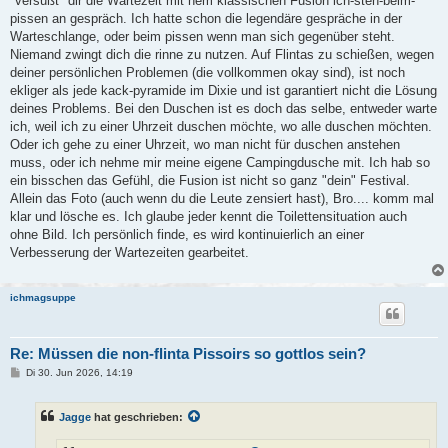
"versüßt" dir die Wartezeit mit nem klassischen Fusion ich-steh-beim-
pissen an gespräch. Ich hatte schon die legendäre gespräche in der
Warteschlange, oder beim pissen wenn man sich gegenüber steht.
Niemand zwingt dich die rinne zu nutzen. Auf Flintas zu schießen, wegen
deiner persönlichen Problemen (die vollkommen okay sind), ist noch
ekliger als jede kack-pyramide im Dixie und ist garantiert nicht die Lösung
deines Problems. Bei den Duschen ist es doch das selbe, entweder warte
ich, weil ich zu einer Uhrzeit duschen möchte, wo alle duschen möchten.
Oder ich gehe zu einer Uhrzeit, wo man nicht für duschen anstehen
muss, oder ich nehme mir meine eigene Campingdusche mit. Ich hab so
ein bisschen das Gefühl, die Fusion ist nicht so ganz "dein" Festival.
Allein das Foto (auch wenn du die Leute zensiert hast), Bro.... komm mal
klar und lösche es. Ich glaube jeder kennt die Toilettensituation auch
ohne Bild. Ich persönlich finde, es wird kontinuierlich an einer
Verbesserung der Wartezeiten gearbeitet.
ichmagsuppe
Re: Müssen die non-flinta Pissoirs so gottlos sein?
B
Di 30. Jun 2026, 14:19
e
i
t
Jagge
hat geschrieben:
r
a
g