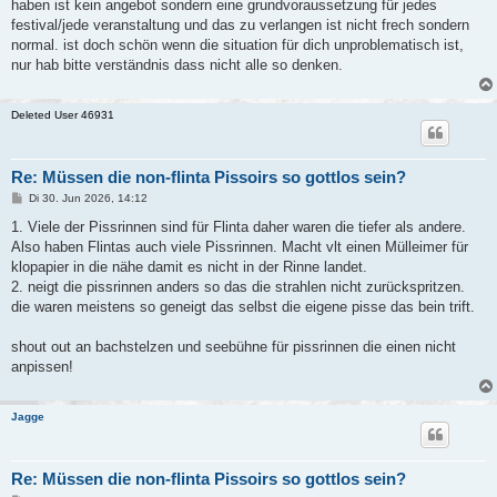
haben ist kein angebot sondern eine grundvoraussetzung für jedes
festival/jede veranstaltung und das zu verlangen ist nicht frech sondern
normal. ist doch schön wenn die situation für dich unproblematisch ist,
nur hab bitte verständnis dass nicht alle so denken.
Deleted User 46931
Re: Müssen die non-flinta Pissoirs so gottlos sein?
B
Di 30. Jun 2026, 14:12
e
i
1. Viele der Pissrinnen sind für Flinta daher waren die tiefer als andere.
t
Also haben Flintas auch viele Pissrinnen. Macht vlt einen Mülleimer für
r
a
klopapier in die nähe damit es nicht in der Rinne landet.
g
2. neigt die pissrinnen anders so das die strahlen nicht zurückspritzen.
die waren meistens so geneigt das selbst die eigene pisse das bein trift.
shout out an bachstelzen und seebühne für pissrinnen die einen nicht
anpissen!
Jagge
Re: Müssen die non-flinta Pissoirs so gottlos sein?