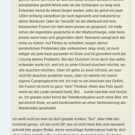
privatsphäre gestört fehlst oder dir die Schlangen zu lang sind.
Entweder musst du etwas länger warten, oder du gehst ein paar
100m richtung camp/floor (je nach tageszeit) und reduzierst so
deine Wartezeit. Oder du "versüßt" dir die Wartezeit mit nem
klassischen Fusion ich-steh-beim-pissen an gespräch. Ich hatte
schon die legendäre gespräche in der Warteschlange, oder beim
pissen wenn man sich gegenüber steht. Niemand zwingt dich die
rinne zu nutzen. Auf Flintas zu schießen, wegen deiner
persönlichen Problemen (die vollkommen okay sind), ist noch
ekliger als jede kack-pyramide im Dixie und ist garantiert nicht die
Lösung deines Problems. Bei den Duschen ist es doch das selbe,
entweder warte ich, weil ich zu einer Uhrzeit duschen möchte, wo
alle duschen möchten. Oder ich gehe zu einer Uhrzeit, wo man
nicht für duschen anstehen muss, oder ich nehme mir meine
eigene Campingdusche mit. Ich hab so ein bisschen das Gefühl,
die Fusion ist nicht so ganz "dein" Festival. Allein das Foto (auch
wenn du die Leute zensiert hast), Bro.... komm mal klar und lösche
es. Ich glaube jeder kennt die Toilettensituation auch ohne Bild. Ich
persönlich finde, es wird kontinuierlich an einer Verbesserung der
Wartezeiten gearbeitet.
ich weiß nicht an wen du dich gerade richtest, "bro", aber bitte lies
nochmal genau. ich bin nicht OP, das ist nicht mein foto und niemand
schießt hier gegen flintas. deine vorschläge funktionieren halt für dich