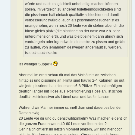
würde und nach möglichkeit unbehelligt machen können
sollen. im vergleich zu anderen toilettenmöglichkeiten sind
die pissrinnen halt einfach qualitativ schlechter und damit
verbesserungswürdig. auch als pissrinnenbesucher ist es
unangenehm, wenn noch 20 leute vor dir stehen aber dir die
blase gleich platzt (die pissrinne an der oase war z.b. sehr
unterdimensioniert!). und was bleibt einem dann übrig? sich
vordrängeln oder irgendwo in eine ecke zu pissen und gefahr
zu laufen, von jemandem deswegen angemault zu werden.
ist doch auch kacke.
Iss weniger Suppe?!
Aber mal im ernst schau dir mal das Verhältnis an zwischen
flintapiss und pissrinne an. Flinta sind häufig 2-4 Kabinen, so gut
wie jede pissrinne hat mindestens 6-8 Plätze. Flintas benötigen
deutlich länger mit Hose aus, Positionierung Hose an. Ist schon
deutlich zeitintensiver als Lümel raus und laufen lassen.
Während wir Männer immer schnell dran sind dauert es bei den
Damen ewig.
20 Leute vor dir und du gehst wildpinkeln? Was machen eigentlich
die ganzen Frauen wenn 40-60 Leute vor ihnen sind?
Geh halt nicht erst im letzten Moment pinkeln, wir sind hier doch
nicht im Kindergarten wo man seinen Körper noch nicht kennt.