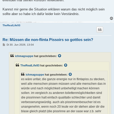
eventuell mal seinen Konsum reflektieren.
Kannst mir gerne die Situation erklären warum das nicht möglich sein
sollte aber so habe ich dafür leider kein Verständnis.
TheRealLife93
Re: Müssen die non-flinta Pissoirs so gottlos sein?
B
Di 30. Jun 2026, 13:04
e
i
t
ichmagsuppe
hat geschrieben:
r
a
g
TheRealLife93
hat geschrieben:
ichmagsuppe
hat geschrieben:
es wäre unfair, die ganze energie nur in flintapiss zu stecken,
weil alle menschen pissen müssen und alle menschen das in
würde und nach möglichkeit unbehelligt machen können
sollen. im vergleich zu anderen toilettenmöglichkeiten sind
die pissrinnen halt einfach qualitativ schlechter und damit
verbesserungswürdig. auch als pissrinnenbesucher ist es
unangenehm, wenn noch 20 leute vor dir stehen aber dir die
blase gleich platzt (die pissrinne an der oase war z.b. sehr