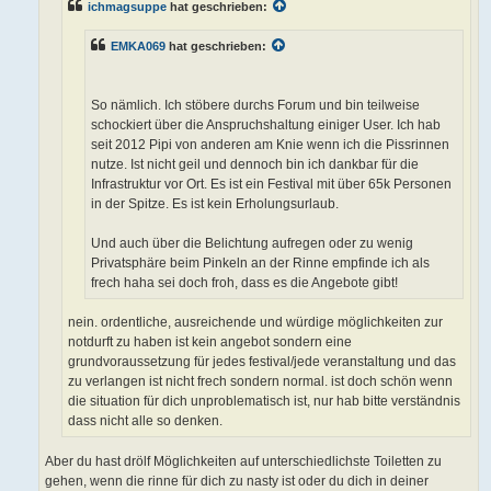
ichmagsuppe
hat geschrieben:
EMKA069
hat geschrieben:
So nämlich. Ich stöbere durchs Forum und bin teilweise
schockiert über die Anspruchshaltung einiger User. Ich hab
seit 2012 Pipi von anderen am Knie wenn ich die Pissrinnen
nutze. Ist nicht geil und dennoch bin ich dankbar für die
Infrastruktur vor Ort. Es ist ein Festival mit über 65k Personen
in der Spitze. Es ist kein Erholungsurlaub.
Und auch über die Belichtung aufregen oder zu wenig
Privatsphäre beim Pinkeln an der Rinne empfinde ich als
frech haha sei doch froh, dass es die Angebote gibt!
nein. ordentliche, ausreichende und würdige möglichkeiten zur
notdurft zu haben ist kein angebot sondern eine
grundvoraussetzung für jedes festival/jede veranstaltung und das
zu verlangen ist nicht frech sondern normal. ist doch schön wenn
die situation für dich unproblematisch ist, nur hab bitte verständnis
dass nicht alle so denken.
Aber du hast drölf Möglichkeiten auf unterschiedlichste Toiletten zu
gehen, wenn die rinne für dich zu nasty ist oder du dich in deiner