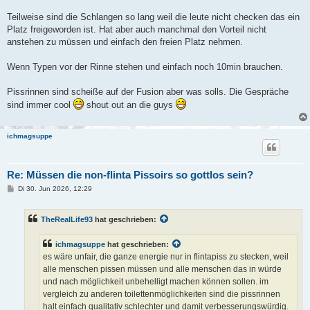
Teilweise sind die Schlangen so lang weil die leute nicht checken das ein
Platz freigeworden ist. Hat aber auch manchmal den Vorteil nicht
anstehen zu müssen und einfach den freien Platz nehmen.
Wenn Typen vor der Rinne stehen und einfach noch 10min brauchen.
Pissrinnen sind scheiße auf der Fusion aber was solls. Die Gespräche
sind immer cool
shout out an die guys
ichmagsuppe
Re: Müssen die non-flinta Pissoirs so gottlos sein?
B
Di 30. Jun 2026, 12:29
e
i
t
TheRealLife93
hat geschrieben:
r
a
g
ichmagsuppe
hat geschrieben:
es wäre unfair, die ganze energie nur in flintapiss zu stecken, weil
alle menschen pissen müssen und alle menschen das in würde
und nach möglichkeit unbehelligt machen können sollen. im
vergleich zu anderen toilettenmöglichkeiten sind die pissrinnen
halt einfach qualitativ schlechter und damit verbesserungswürdig.