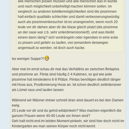
alle menschen pissen müssen und alle menschen das in würde
und nach möglichkeit unbehelligt machen können sollen. im
vergleich zu anderen toilettenmöglichkeiten sind die pissrinnen
halt einfach qualitativ schlechter und damit verbesserungswürdig.
auch als pissrinnenbesucher ist es unangenehm, wenn noch 20
leute vor dir stehen aber dir die blase gleich platzt (die pissrinne
an der oase war z.b. sehr unterdimensioniert!). und was bleibt
einem dann übrig? sich vordrängeln oder irgendwo in eine ecke
zu pissen und gefahr zu laufen, von jemandem deswegen
angemault zu werden. ist doch auch kacke.
Iss weniger Suppe?!
Aber mal im ernst schau dir mal das Verhältnis an zwischen flintapiss
und pissrinne an. Flinta sind häufig 2-4 Kabinen, so gut wie jede
pissrinne hat mindestens 6-8 Plätze. Flintas benötigen deutlich länger
mit Hose aus, Positionierung Hose an. Ist schon deutlich zeitintensiver
als Lümel raus und laufen lassen.
Während wir Männer immer schnell dran sind dauert es bei den Damen
ewig.
20 Leute vor dir und du gehst wildpinkeln? Was machen eigentlich die
ganzen Frauen wenn 40-60 Leute vor ihnen sind?
Geh halt nicht erst im letzten Moment pinkeln, wir sind hier doch nicht im
Kindergarten wo man seinen Körper noch nicht kennt.