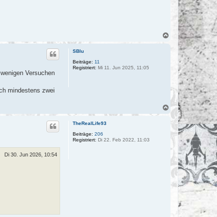
N
a
c
SBlu
h
o
Beiträge:
11
Registriert:
Mi 11. Jun 2025, 11:05
b
 wenigen Versuchen
e
n
noch mindestens zwei
N
a
c
TheRealLife93
h
o
Beiträge:
206
Registriert:
Di 22. Feb 2022, 11:03
b
e
n
Di 30. Jun 2026, 10:54