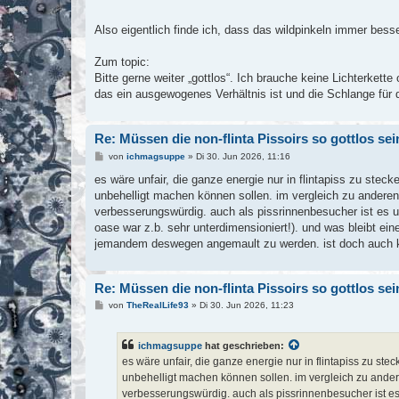
Also eigentlich finde ich, dass das wildpinkeln immer besse
Zum topic:
Bitte gerne weiter „gottlos“. Ich brauche keine Lichterkette
das ein ausgewogenes Verhältnis ist und die Schlange für d
Re: Müssen die non-flinta Pissoirs so gottlos se
B
von
ichmagsuppe
»
Di 30. Jun 2026, 11:16
e
i
es wäre unfair, die ganze energie nur in flintapiss zu st
t
unbehelligt machen können sollen. im vergleich zu anderen t
r
a
verbesserungswürdig. auch als pissrinnenbesucher ist es un
g
oase war z.b. sehr unterdimensioniert!). und was bleibt ei
jemandem deswegen angemault zu werden. ist doch auch 
Re: Müssen die non-flinta Pissoirs so gottlos se
B
von
TheRealLife93
»
Di 30. Jun 2026, 11:23
e
i
t
ichmagsuppe
hat geschrieben:
r
a
es wäre unfair, die ganze energie nur in flintapiss zu 
g
unbehelligt machen können sollen. im vergleich zu anderen
verbesserungswürdig. auch als pissrinnenbesucher ist es 