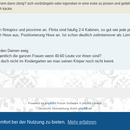
einem dann übrig? sich vordrängeln oder irgendwo in eine ecke zu pissen und gefah
h kacke.
flintapiss und pissrinne an. Flinta sind häufig 2-4 Kabinen, so gut wie jede p
it Hose aus, Positionierung Hose an. Ist schon deutlich zeitintensiver als Lüm
i den Damen ewig.
gentlich die ganzen Frauen wenn 40-60 Leute vor ihnen sind?
er doch nicht im Kindergarten wo man seinen Körper noch nicht kennt.
Powered by
phpBB
® Forum Software © phpBB Limited
Deutsche Übersetzung durch
phpBB.de
Kulturkosmos Müritz e.V
|
Fusion Festival
|
Mastodon
|
Datenschutz
|
Nutzungsbedingungen
mfort bei der Nutzung zu bieten.
Mehr erfahren