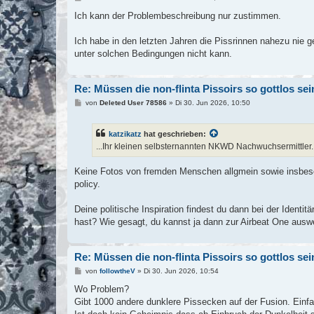
e
i
Ich kann der Problembeschreibung nur zustimmen.
t
r
a
Ich habe in den letzten Jahren die Pissrinnen nahezu nie g
g
unter solchen Bedingungen nicht kann.
Re: Müssen die non-flinta Pissoirs so gottlos se
B
von
Deleted User 78586
»
Di 30. Jun 2026, 10:50
e
i
t
katzikatz
hat geschrieben:
r
a
...Ihr kleinen selbsternannten NKWD Nachwuchsermittler..
g
Keine Fotos von fremden Menschen allgmein sowie insbeso
policy.
Deine politische Inspiration findest du dann bei der Ident
hast? Wie gesagt, du kannst ja dann zur Airbeat One auswe
Re: Müssen die non-flinta Pissoirs so gottlos se
B
von
followtheV
»
Di 30. Jun 2026, 10:54
e
i
Wo Problem?
t
Gibt 1000 andere dunklere Pissecken auf der Fusion. Einf
r
a