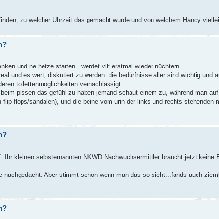
finden, zu welcher Uhrzeit das gemacht wurde und von welchem Handy vielle
in?
nken und ne hetze starten.. werdet vllt erstmal wieder nüchtern.
al und es wert, diskutiert zu werden. die bedürfnisse aller sind wichtig und 
deren toilettenmöglichkeiten vernachlässigt.
, beim pissen das gefühl zu haben jemand schaut einem zu, während man auf
flip flops/sandalen), und die beine vom urin der links und rechts stehenden 
in?
. Ihr kleinen selbsternannten NKWD Nachwuchsermittler braucht jetzt keine E
 nie nachgedacht. Aber stimmt schon wenn man das so sieht...fands auch zieml
in?