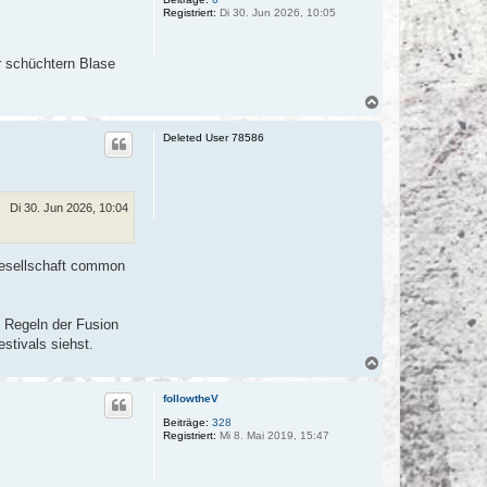
Registriert:
Di 30. Jun 2026, 10:05
b
e
n
er schüchtern Blase
N
a
c
Deleted User 78586
h
o
b
e
n
Di 30. Jun 2026, 10:04
gesellschaft common
e Regeln der Fusion
stivals siehst.
N
a
c
followtheV
h
o
Beiträge:
328
Registriert:
Mi 8. Mai 2019, 15:47
b
e
n