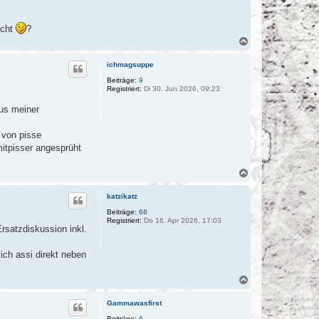
icht
?
N
a
c
ichmagsuppe
h
o
Beiträge:
9
Registriert:
Di 30. Jun 2026, 09:23
b
e
aus meiner
n
 von pisse
mitpisser angesprüht
N
a
c
katzikatz
h
o
Beiträge:
68
Registriert:
Do 16. Apr 2026, 17:03
b
rsatzdiskussion inkl.
e
n
ich assi direkt neben
N
a
c
Gammawasfirst
h
o
Beiträge:
6