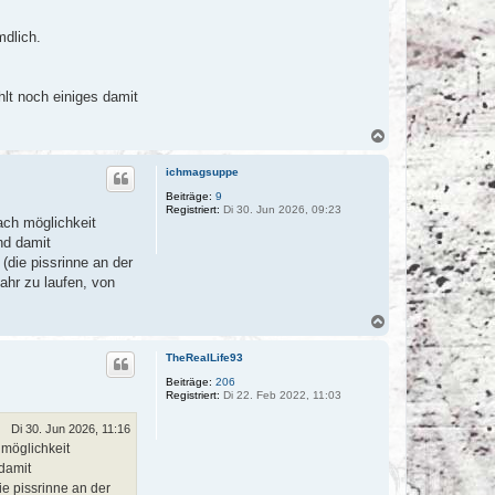
mdlich.
ehlt noch einiges damit
N
a
c
ichmagsuppe
h
o
Beiträge:
9
Registriert:
Di 30. Jun 2026, 09:23
b
ach möglichkeit
e
nd damit
n
(die pissrinne an der
ahr zu laufen, von
N
a
c
TheRealLife93
h
o
Beiträge:
206
Registriert:
Di 22. Feb 2022, 11:03
b
e
n
Di 30. Jun 2026, 11:16
 möglichkeit
 damit
ie pissrinne an der