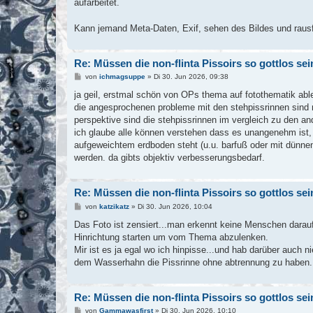
aufarbeitet.
Kann jemand Meta-Daten, Exif, sehen des Bildes und raus
Re: Müssen die non-flinta Pissoirs so gottlos se
B
von
ichmagsuppe
»
Di 30. Jun 2026, 09:38
e
i
ja geil, erstmal schön von OPs thema auf fotothematik able
t
die angesprochenen probleme mit den stehpissrinnen sind re
r
a
perspektive sind die stehpissrinnen im vergleich zu den an
g
ich glaube alle können verstehen dass es unangenehm ist
aufgeweichtem erdboden steht (u.u. barfuß oder mit dünnen 
werden. da gibts objektiv verbesserungsbedarf.
Re: Müssen die non-flinta Pissoirs so gottlos se
B
von
katzikatz
»
Di 30. Jun 2026, 10:04
e
i
Das Foto ist zensiert...man erkennt keine Menschen darauf
t
Hinrichtung starten um vom Thema abzulenken.
r
a
Mir ist es ja egal wo ich hinpisse...und hab darüber auch
g
dem Wasserhahn die Pissrinne ohne abtrennung zu haben.
Re: Müssen die non-flinta Pissoirs so gottlos se
B
von
Gammawasfirst
»
Di 30. Jun 2026, 10:10