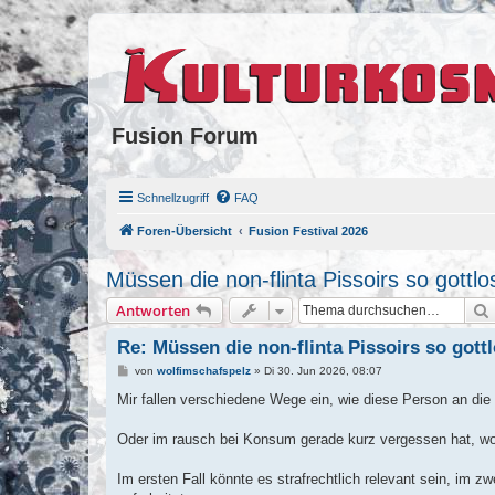
Fusion Forum
Schnellzugriff
FAQ
Foren-Übersicht
Fusion Festival 2026
Müssen die non-flinta Pissoirs so gottlo
Antworten
Re: Müssen die non-flinta Pissoirs so gott
B
von
wolfimschafspelz
»
Di 30. Jun 2026, 08:07
e
i
Mir fallen verschiedene Wege ein, wie diese Person an di
t
r
a
Oder im rausch bei Konsum gerade kurz vergessen hat, wo
g
Im ersten Fall könnte es strafrechtlich relevant sein, im z