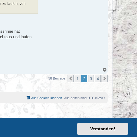
r zu laufen, von
issrinne hat
el raus und laufen
N
a
1
2
3
4
c
Vorherige
Nächste
38 Beiträge
h
o
b
e
Alle Cookies löschen
Alle Zeiten sind
UTC+02:00
n
Verstanden!