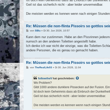
Ist doch kein Geheimnis dass ab Einbruch der Dunkelheit so
g
Geil ist das sicherlich nicht - aber leider unvermeidbar.
Die meisten werden es kennen wenn nach einigen Stunden T
Re: Müssen die non-flinta Pissoirs so gottlos se
B
von
SBlu
»
Di 30. Jun 2026, 10:57
e
i
Kann dem nur zustimmen. Habe an den Pissrinnen jedesm
t
nurnoch an den anderen Toiletten angestellt habe.
r
a
Ich denke ich war nicht der einzige, was die Toiletten-Sc
g
andere Personen, die es genau so gemacht haben.
Re: Müssen die non-flinta Pissoirs so gottlos se
B
von
TheRealLife93
»
Di 30. Jun 2026, 11:04
e
i
t
followtheV
hat geschrieben:
r
a
Wo Problem?
g
Gibt 1000 andere dunklere Pissecken auf der Fusion. Ei
Ist doch kein Geheimnis dass ab Einbruch der Dunkelheit 
Geil ist das sicherlich nicht - aber leider unvermeidbar.
Die meisten werden es kennen wenn nach einigen Stunde