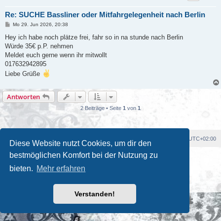
Re: SUCHE Bassliner oder Mitfahrgelegenheit nach Berlin
B
Mo 29. Jun 2026, 20:38
e
i
Hey ich habe noch plätze frei, fahr so in na stunde nach Berlin
t
Würde 35€ p.P. nehmen
r
a
Meldet euch gerne wenn ihr mitwollt
g
017632942895
Liebe Grüße
Antworten
2 Beiträge • Seite
1
von
1
Foren-Übersicht
Alle Cookies löschen
Alle Zeiten sind
UTC+02:00
Diese Website nutzt Cookies, um dir den
bestmöglichen Komfort bei der Nutzung zu
Powered by
phpBB
® Forum Software © phpBB Limited
Deutsche Übersetzung durch
phpBB.de
bieten.
Mehr erfahren
Kulturkosmos Müritz e.V
|
Fusion Festival
|
Mastodon
|
Datenschutz
|
Nutzungsbedingungen
Verstanden!