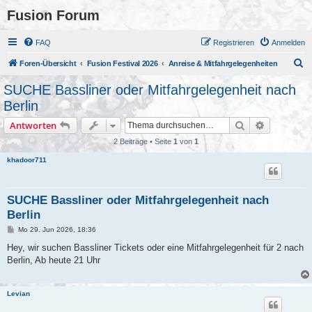
Fusion Forum
FAQ
Registrieren
Anmelden
S
Foren-Übersicht
Fusion Festival 2026
Anreise & Mitfahrgelegenheiten
u
SUCHE Bassliner oder Mitfahrgelegenheit nach
c
Berlin
h
Suche
Erweiterte
Antworten
e
2 Beiträge • Seite
1
von
1
khadoor711
SUCHE Bassliner oder Mitfahrgelegenheit nach
Berlin
B
Mo 29. Jun 2026, 18:36
e
i
Hey, wir suchen Bassliner Tickets oder eine Mitfahrgelegenheit für 2 nach
t
Berlin, Ab heute 21 Uhr
r
a
g
Levian