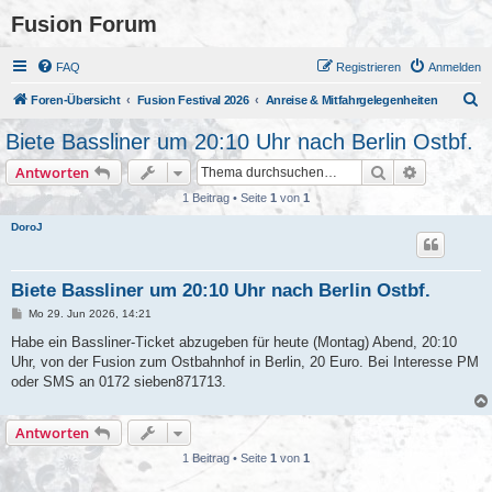
Fusion Forum
FAQ
Registrieren
Anmelden
S
Foren-Übersicht
Fusion Festival 2026
Anreise & Mitfahrgelegenheiten
u
Biete Bassliner um 20:10 Uhr nach Berlin Ostbf.
c
Suche
Erweiterte
Antworten
h
1 Beitrag • Seite
1
von
1
e
DoroJ
Biete Bassliner um 20:10 Uhr nach Berlin Ostbf.
B
Mo 29. Jun 2026, 14:21
e
i
Habe ein Bassliner-Ticket abzugeben für heute (Montag) Abend, 20:10
t
Uhr, von der Fusion zum Ostbahnhof in Berlin, 20 Euro. Bei Interesse PM
r
a
oder SMS an 0172 sieben871713.
g
Antworten
1 Beitrag • Seite
1
von
1