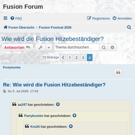
Fusion Forum
FAQ
Registrieren
Anmelden
S
Foren-Übersicht
Fusion Festival 2026
u
Wie wird die Fusion Hitzebeständiger?
c
Suche
Erweiterte
Antworten
h
e
1
2
3
4
Vorherige
33 Beiträge
Partybombe
Re: Wie wird die Fusion Hitzebeständiger?
B
So 5. Jul 2026, 17:03
e
i
t
aa247
hat geschrieben:
r
a
g
Partybombe
hat geschrieben:
Knülli
hat geschrieben: