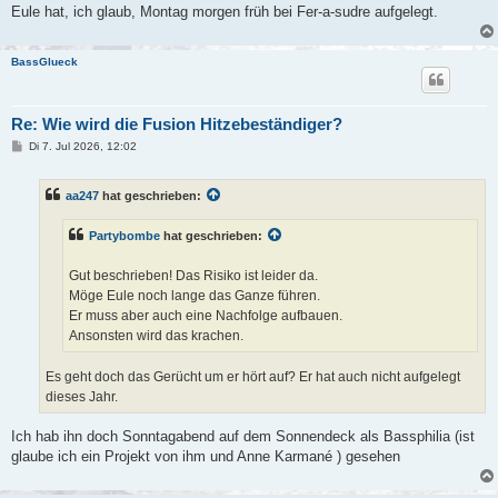
Eule hat, ich glaub, Montag morgen früh bei Fer-a-sudre aufgelegt.
BassGlueck
Re: Wie wird die Fusion Hitzebeständiger?
B
Di 7. Jul 2026, 12:02
e
i
t
aa247
hat geschrieben:
r
a
g
Partybombe
hat geschrieben:
Gut beschrieben! Das Risiko ist leider da.
Möge Eule noch lange das Ganze führen.
Er muss aber auch eine Nachfolge aufbauen.
Ansonsten wird das krachen.
Es geht doch das Gerücht um er hört auf? Er hat auch nicht aufgelegt
dieses Jahr.
Ich hab ihn doch Sonntagabend auf dem Sonnendeck als Bassphilia (ist
glaube ich ein Projekt von ihm und Anne Karmané ) gesehen