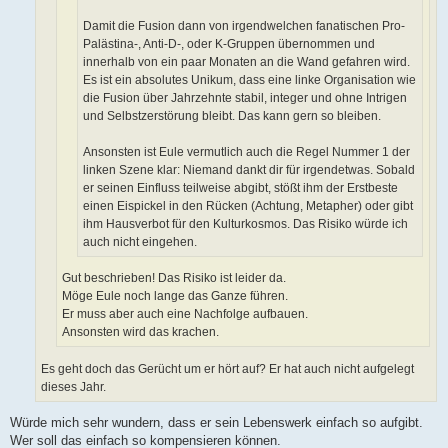
Damit die Fusion dann von irgendwelchen fanatischen Pro-
Palästina-, Anti-D-, oder K-Gruppen übernommen und
innerhalb von ein paar Monaten an die Wand gefahren wird.
Es ist ein absolutes Unikum, dass eine linke Organisation wie
die Fusion über Jahrzehnte stabil, integer und ohne Intrigen
und Selbstzerstörung bleibt. Das kann gern so bleiben.
Ansonsten ist Eule vermutlich auch die Regel Nummer 1 der
linken Szene klar: Niemand dankt dir für irgendetwas. Sobald
er seinen Einfluss teilweise abgibt, stößt ihm der Erstbeste
einen Eispickel in den Rücken (Achtung, Metapher) oder gibt
ihm Hausverbot für den Kulturkosmos. Das Risiko würde ich
auch nicht eingehen.
Gut beschrieben! Das Risiko ist leider da.
Möge Eule noch lange das Ganze führen.
Er muss aber auch eine Nachfolge aufbauen.
Ansonsten wird das krachen.
Es geht doch das Gerücht um er hört auf? Er hat auch nicht aufgelegt
dieses Jahr.
Würde mich sehr wundern, dass er sein Lebenswerk einfach so aufgibt.
Wer soll das einfach so kompensieren können.