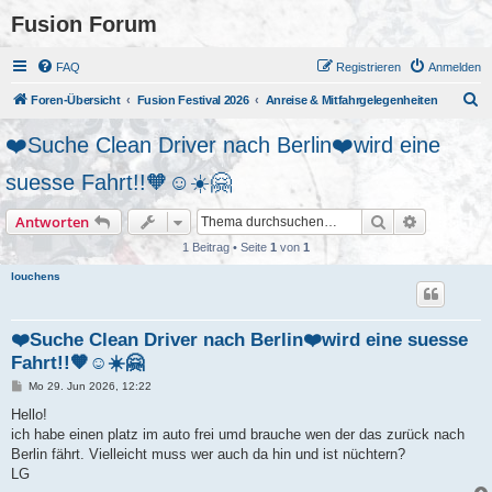
Fusion Forum
FAQ
Registrieren
Anmelden
S
Foren-Übersicht
Fusion Festival 2026
Anreise & Mitfahrgelegenheiten
u
❤️Suche Clean Driver nach Berlin❤️wird eine
c
suesse Fahrt!!🧡☺️☀️🤗
h
e
Suche
Erweiterte
Antworten
1 Beitrag • Seite
1
von
1
louchens
❤️Suche Clean Driver nach Berlin❤️wird eine suesse
Fahrt!!🧡☺️☀️🤗
B
Mo 29. Jun 2026, 12:22
e
i
Hello!
t
ich habe einen platz im auto frei umd brauche wen der das zurück nach
r
a
Berlin fährt. Vielleicht muss wer auch da hin und ist nüchtern?
g
LG