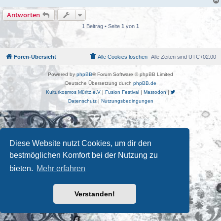
Antworten
1 Beitrag • Seite
1
von
1
Foren-Übersicht
Alle Cookies löschen
Alle Zeiten sind
UTC+02:00
Powered by
phpBB
® Forum Software © phpBB Limited
Deutsche Übersetzung durch
phpBB.de
Kulturkosmos Müritz e.V
|
Fusion Festival
|
Mastodon
|
Datenschutz
|
Nutzungsbedingungen
Diese Website nutzt Cookies, um dir den
bestmöglichen Komfort bei der Nutzung zu
bieten.
Mehr erfahren
Verstanden!