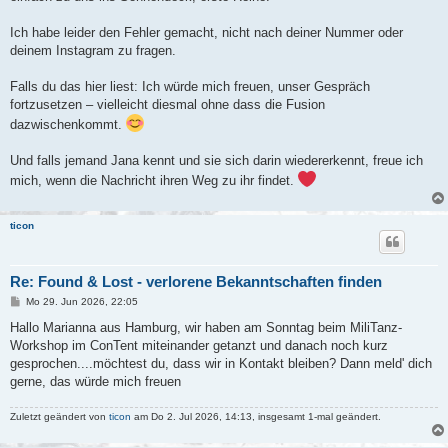
Ich habe leider den Fehler gemacht, nicht nach deiner Nummer oder
deinem Instagram zu fragen.
Falls du das hier liest: Ich würde mich freuen, unser Gespräch
fortzusetzen – vielleicht diesmal ohne dass die Fusion
dazwischenkommt.
Und falls jemand Jana kennt und sie sich darin wiedererkennt, freue ich
mich, wenn die Nachricht ihren Weg zu ihr findet.
ticon
Re: Found & Lost - verlorene Bekanntschaften finden
B
Mo 29. Jun 2026, 22:05
e
i
Hallo Marianna aus Hamburg, wir haben am Sonntag beim MiliTanz-
t
Workshop im ConTent miteinander getanzt und danach noch kurz
r
a
gesprochen....möchtest du, dass wir in Kontakt bleiben? Dann meld' dich
g
gerne, das würde mich freuen
Zuletzt geändert von
ticon
am Do 2. Jul 2026, 14:13, insgesamt 1-mal geändert.