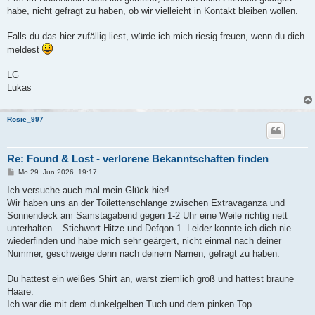
habe, nicht gefragt zu haben, ob wir vielleicht in Kontakt bleiben wollen.
Falls du das hier zufällig liest, würde ich mich riesig freuen, wenn du dich
meldest
LG
Lukas
Rosie_997
Re: Found & Lost - verlorene Bekanntschaften finden
B
Mo 29. Jun 2026, 19:17
e
i
Ich versuche auch mal mein Glück hier!
t
Wir haben uns an der Toilettenschlange zwischen Extravaganza und
r
a
Sonnendeck am Samstagabend gegen 1-2 Uhr eine Weile richtig nett
g
unterhalten – Stichwort Hitze und Defqon.1. Leider konnte ich dich nie
wiederfinden und habe mich sehr geärgert, nicht einmal nach deiner
Nummer, geschweige denn nach deinem Namen, gefragt zu haben.
Du hattest ein weißes Shirt an, warst ziemlich groß und hattest braune
Haare.
Ich war die mit dem dunkelgelben Tuch und dem pinken Top.