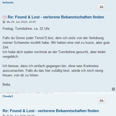
bellamia
Re: Found & Lost - verlorene Bekanntschaften finden
B
Mo 29. Jun 2026, 23:05
e
i
Freitag, Turmbühne, ca. 22 Uhr.
t
r
a
Falls du Simon (oder Timon?) bist, dem ich stolz von der Verlobung
g
meiner Schwester erzählt habe. Wir hatten eine viel zu kurze, aber gute
Zeit.
Ich habe dich später nochmal an der Turmbühne gesucht, aber leider
vergeblich.
Ich bereue, dass ich einfach gegangen bin, ohne was Konkretes
auszumachen. Falls du das hier zufällig liest, würde ich mich riesig
freuen, von dir zu hören.
Bella
Cloudy3
Re: Found & Lost - verlorene Bekanntschaften finden
B
Di 30. Jun 2026, 00:49