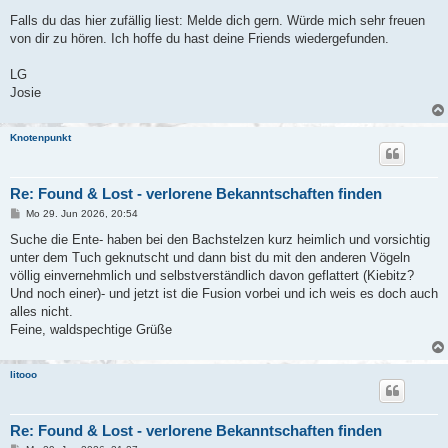
Falls du das hier zufällig liest: Melde dich gern. Würde mich sehr freuen
von dir zu hören. Ich hoffe du hast deine Friends wiedergefunden.
LG
Josie
Knotenpunkt
Re: Found & Lost - verlorene Bekanntschaften finden
B
Mo 29. Jun 2026, 20:54
e
i
Suche die Ente- haben bei den Bachstelzen kurz heimlich und vorsichtig
t
unter dem Tuch geknutscht und dann bist du mit den anderen Vögeln
r
a
völlig einvernehmlich und selbstverständlich davon geflattert (Kiebitz?
g
Und noch einer)- und jetzt ist die Fusion vorbei und ich weis es doch auch
alles nicht.
Feine, waldspechtige Grüße
litooo
Re: Found & Lost - verlorene Bekanntschaften finden