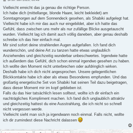
e
i
Vielleicht erreicht das ja genau die richtige Person.
t
Ich habe dich (mittellange, blonde Haare, leicht bekleidet) am
r
a
Sonntagmorgen auf dem Sonnendeck gesehen, als Shabiki aufgelegt hat.
g
Vielleicht habe ich mir das auch nur eingebildet, aber ich hatte das
Gefühl, dass zwischen uns mehr als nur zufällige Blicke ausgetauscht
wurden. Vielleicht lag ich damit auch völlig daneben, aber genau deshalb
schreibe ich das hier einfach mal.
Mir sind sofort deine strahlenden Augen aufgefallen. Ich fand dich
wunderschön, und deine Art zu tanzen hatte etwas unglaublich
Anziehendes und gleichzeitig wunderbar unbeschwertes. Irgendwie hatte
ich außerdem das Gefühl, dich schon einmal irgendwo gesehen zu haben.
Ich wollte den Moment nicht unterbrechen oder aufdringlich wirken.
Deshalb habe ich dich nicht angesprochen. Unsere gelegentlichen
Blickkontakte habe ich aber als etwas Besonderes empfunden. Und das
großartig energetische Set von Shabiki hat seinen Teil dazu beigetragen,
dass dieser Moment mir im kopf geblieben ist.
Falls du das hier tatsächlich lesen solltest, wollte ich dir einfach ein
nachträgliches Kompliment machen. Ich fand dich unglaublich attraktiv
und gleichzeitig hattest du eine Ausstrahlung, die ich nicht so schnell
nicht vergessen werde.
Vielleicht sieht man sich ja irgendwann noch einmal. Falls nicht, wollte
ich dir zumindest diese Nachricht dalassen