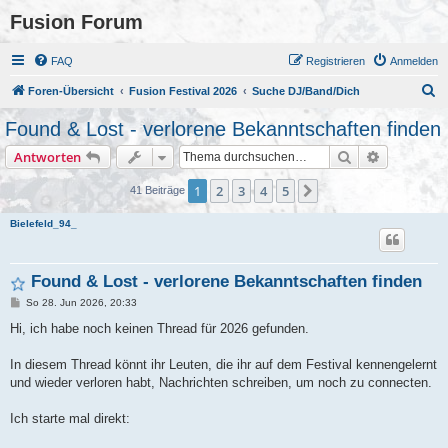
Fusion Forum
FAQ
Registrieren
Anmelden
S
Foren-Übersicht
Fusion Festival 2026
Suche DJ/Band/Dich
u
Found & Lost - verlorene Bekanntschaften finden
c
Suche
Erweiterte
Antworten
h
e
1
2
3
4
5
Nächste
41 Beiträge
Bielefeld_94_
Found & Lost - verlorene Bekanntschaften finden
B
So 28. Jun 2026, 20:33
e
i
Hi, ich habe noch keinen Thread für 2026 gefunden.
t
r
a
In diesem Thread könnt ihr Leuten, die ihr auf dem Festival kennengelernt
g
und wieder verloren habt, Nachrichten schreiben, um noch zu connecten.
Ich starte mal direkt: