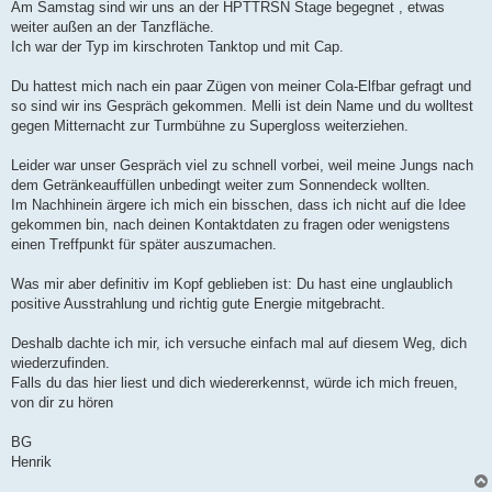
Am Samstag sind wir uns an der HPTTRSN Stage begegnet , etwas
weiter außen an der Tanzfläche.
Ich war der Typ im kirschroten Tanktop und mit Cap.
Du hattest mich nach ein paar Zügen von meiner Cola-Elfbar gefragt und
so sind wir ins Gespräch gekommen. Melli ist dein Name und du wolltest
gegen Mitternacht zur Turmbühne zu Supergloss weiterziehen.
Leider war unser Gespräch viel zu schnell vorbei, weil meine Jungs nach
dem Getränkeauffüllen unbedingt weiter zum Sonnendeck wollten.
Im Nachhinein ärgere ich mich ein bisschen, dass ich nicht auf die Idee
gekommen bin, nach deinen Kontaktdaten zu fragen oder wenigstens
einen Treffpunkt für später auszumachen.
Was mir aber definitiv im Kopf geblieben ist: Du hast eine unglaublich
positive Ausstrahlung und richtig gute Energie mitgebracht.
Deshalb dachte ich mir, ich versuche einfach mal auf diesem Weg, dich
wiederzufinden.
Falls du das hier liest und dich wiedererkennst, würde ich mich freuen,
von dir zu hören
BG
Henrik