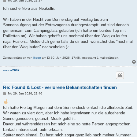
B
Mo 29. Jun 2026, 21:27
e
i
Ich suche Nora aus Neukölln.
t
r
a
Wir haben in der Nacht von Donnerstag auf Freitag bis zum
g
Sonnenaufgang auf der Extravaganza durchgestampft und sind danach
gemeinsam zum Campingplatz gelaufen (ich hatte ein buntes Top mit
Pailletten an). Wir haben gehofft uns nochmal über den Weg zu laufen...
naja, Fusion... Melde dich gerne falls du dir auch wünschst das "nochmal
über den Weg laufen" nachzuholen (-:
Zuletzt geändert von
litooo
am Di 30. Jun 2026, 17:48, insgesamt 1-mal geändert.
sonne2607
Re: Found & Lost - verlorene Bekanntschaften finden
B
Mo 29. Jun 2026, 21:46
e
i
t
Ich hatte Freitag Morgen auf dem Sonnendeck einfach die allerbeste Zeit.
r
a
Wir waren zu viert dort, aber ich habe irgendwann nur die aufgehende
g
Sonne genossen, getanzt, Musik gefühlt.
Davor und währenddessen hat mich eine so nette Person angesprochen.
Einfach interessiert, aufmerksam.
Später noch einmal. Du hast mich sogar ganz lieb nach meiner Nummer