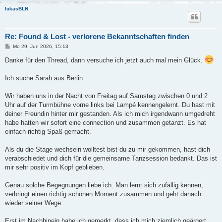
lukasBLN
Re: Found & Lost - verlorene Bekanntschaften finden
B
Mo 29. Jun 2026, 15:13
e
i
Danke für den Thread, dann versuche ich jetzt auch mal mein Glück.
t
r
a
Ich suche Sarah aus Berlin.
g
Wir haben uns in der Nacht von Freitag auf Samstag zwischen 0 und 2
Uhr auf der Turmbühne vorne links bei Lampé kennengelernt. Du hast mit
deiner Freundin hinter mir gestanden. Als ich mich irgendwann umgedreht
habe hatten wir sofort eine connection und zusammen getanzt. Es hat
einfach richtig Spaß gemacht.
Als du die Stage wechseln wolltest bist du zu mir gekommen, hast dich
verabschiedet und dich für die gemeinsame Tanzsession bedankt. Das ist
mir sehr positiv im Kopf geblieben.
Genau solche Begegnungen liebe ich. Man lernt sich zufällig kennen,
verbringt einen richtig schönen Moment zusammen und geht danach
wieder seiner Wege.
Erst im Nachhinein habe ich gemerkt, dass ich mich ziemlich geärgert