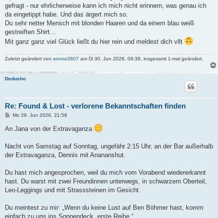
gefragt - nur ehrlicherweise kann ich mich nicht erinnern, was genau ich
da eingetippt habe. Und das ärgert mich so.
Du sehr netter Mensch mit blonden Haaren und da einem blau weiß
gestreiften Shirt…
Mit ganz ganz viel Glück ließt du hier rein und meldest dich vllt
Zuletzt geändert von
sonne2607
am Di 30. Jun 2026, 09:38, insgesamt 1-mal geändert.
Dedusho
Re: Found & Lost - verlorene Bekanntschaften finden
B
Mo 29. Jun 2026, 21:58
e
i
An Jana von der Extravaganza
t
r
a
Nacht von Samstag auf Sonntag, ungefähr 2:15 Uhr, an der Bar außerhalb
g
der Extravaganza, Dennis mit Anananshut.
Du hast mich angesprochen, weil du mich vom Vorabend wiedererkannt
hast. Du warst mit zwei Freundinnen unterwegs, in schwarzem Oberteil,
Leo-Leggings und mit Strasssteinen im Gesicht.
Du meintest zu mir: „Wenn du keine Lust auf Ben Böhmer hast, komm
einfach zu uns ins Sonnendeck, erste Reihe.“