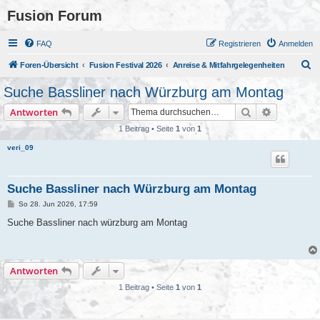
Fusion Forum
FAQ
Registrieren
Anmelden
S
Foren-Übersicht
Fusion Festival 2026
Anreise & Mitfahrgelegenheiten
u
Suche Bassliner nach Würzburg am Montag
c
Suche
Erweiterte
Antworten
h
1 Beitrag • Seite
1
von
1
e
veri_09
Suche Bassliner nach Würzburg am Montag
B
So 28. Jun 2026, 17:59
e
i
Suche Bassliner nach würzburg am Montag
t
r
a
g
Antworten
1 Beitrag • Seite
1
von
1