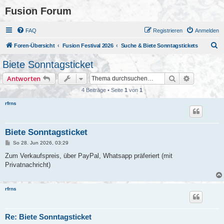
Fusion Forum
FAQ
Registrieren
Anmelden
S
Foren-Übersicht
Fusion Festival 2026
Suche & Biete Sonntagstickets
u
Biete Sonntagsticket
c
Suche
Erweiterte
Antworten
h
4 Beiträge • Seite
1
von
1
e
rfrns
Biete Sonntagsticket
B
So 28. Jun 2026, 03:29
e
i
Zum Verkaufspreis, über PayPal, Whatsapp präferiert (mit
t
Privatnachricht)
r
a
g
rfrns
Re: Biete Sonntagsticket