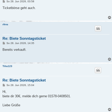
B
So 28. Jun 2026, 03:58
e
i
Ticketbörse geht auch.
t
r
a
g
rfrns
Re: Biete Sonntagsticket
B
So 28. Jun 2026, 14:35
e
i
Bereits verkauft.
t
r
a
g
Tilia123
Re: Biete Sonntagsticket
B
So 28. Jun 2026, 15:04
e
i
Hi,
t
biete dir 30€, melde dich gerne 01578-0408501.
r
a
g
Liebe Grüße