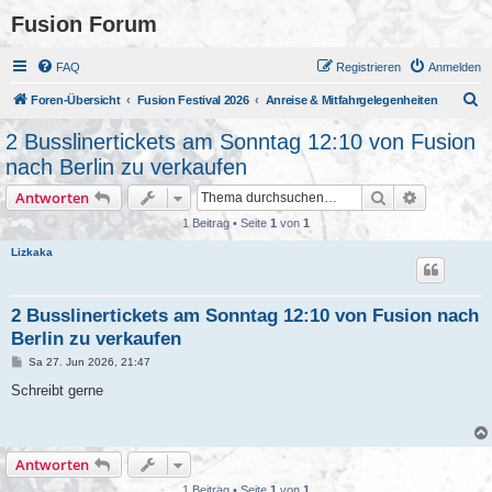
Fusion Forum
FAQ
Registrieren
Anmelden
S
Foren-Übersicht
Fusion Festival 2026
Anreise & Mitfahrgelegenheiten
u
2 Busslinertickets am Sonntag 12:10 von Fusion
c
nach Berlin zu verkaufen
h
Suche
Erweiterte
Antworten
e
1 Beitrag • Seite
1
von
1
Lizkaka
2 Busslinertickets am Sonntag 12:10 von Fusion nach
Berlin zu verkaufen
B
Sa 27. Jun 2026, 21:47
e
i
Schreibt gerne
t
r
a
g
Antworten
1 Beitrag • Seite
1
von
1