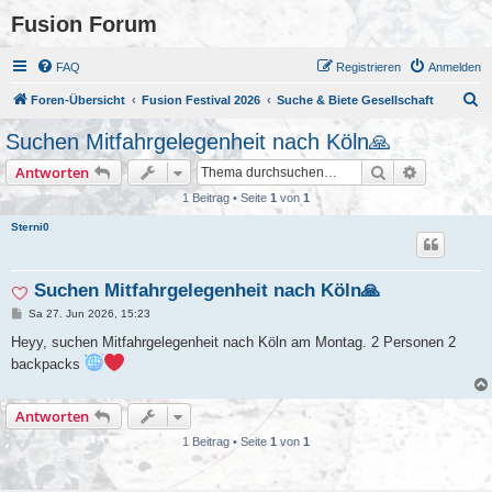
Fusion Forum
FAQ
Registrieren
Anmelden
S
Foren-Übersicht
Fusion Festival 2026
Suche & Biete Gesellschaft
u
Suchen Mitfahrgelegenheit nach Köln🙏
c
Suche
Erweiterte
Antworten
h
1 Beitrag • Seite
1
von
1
e
Sterni0
Suchen Mitfahrgelegenheit nach Köln🙏
B
Sa 27. Jun 2026, 15:23
e
i
Heyy, suchen Mitfahrgelegenheit nach Köln am Montag. 2 Personen 2
t
backpacks
r
a
g
Antworten
1 Beitrag • Seite
1
von
1