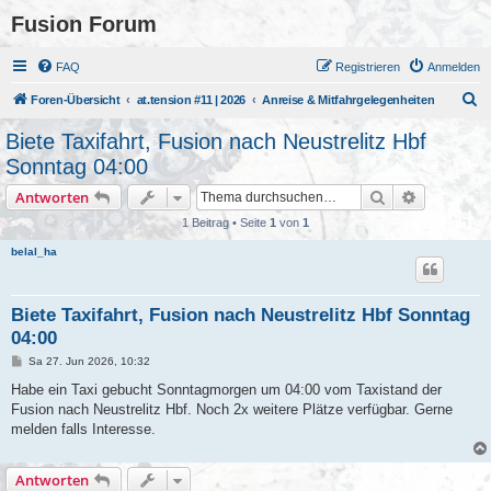
Fusion Forum
FAQ
Registrieren
Anmelden
S
Foren-Übersicht
at.tension #11 | 2026
Anreise & Mitfahrgelegenheiten
u
Biete Taxifahrt, Fusion nach Neustrelitz Hbf
c
Sonntag 04:00
h
Suche
Erweiterte
Antworten
e
1 Beitrag • Seite
1
von
1
belal_ha
Biete Taxifahrt, Fusion nach Neustrelitz Hbf Sonntag
04:00
B
Sa 27. Jun 2026, 10:32
e
i
Habe ein Taxi gebucht Sonntagmorgen um 04:00 vom Taxistand der
t
Fusion nach Neustrelitz Hbf. Noch 2x weitere Plätze verfügbar. Gerne
r
a
melden falls Interesse.
g
Antworten