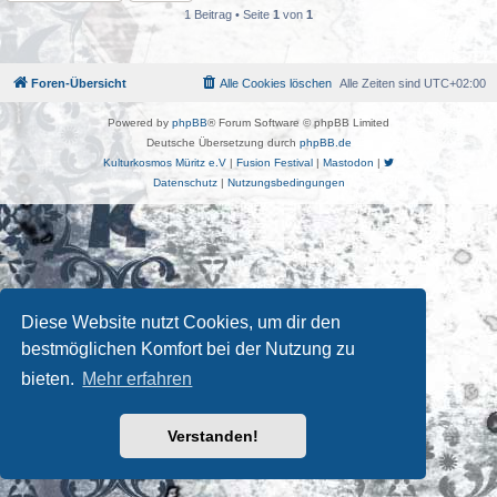
1 Beitrag • Seite
1
von
1
Foren-Übersicht
Alle Cookies löschen
Alle Zeiten sind
UTC+02:00
Powered by
phpBB
® Forum Software © phpBB Limited
Deutsche Übersetzung durch
phpBB.de
Kulturkosmos Müritz e.V
|
Fusion Festival
|
Mastodon
|
Datenschutz
|
Nutzungsbedingungen
Diese Website nutzt Cookies, um dir den
bestmöglichen Komfort bei der Nutzung zu
bieten.
Mehr erfahren
Verstanden!