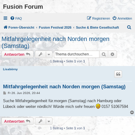
Fusion Forum
FAQ
Registrieren
Anmelden
S
Foren-Übersicht
Fusion Festival 2026
Suche & Biete Gesellschaft
u
Mitfahrgelegenheit nach Norden morgen
c
(Samstag)
h
Suche
Erweiterte
Antworten
e
1 Beitrag • Seite
1
von
1
Lisabörny
Mitfahrgelegenheit nach Norden morgen (Samstag)
B
Fr 26. Jun 2026, 20:44
e
i
Suche Mitfahrgelegenheit für.morgen (Samstag) nach Hamburg oder
t
Lübeck oder weiter nördlich! Würde mich sehr freuen
0157 51067594
r
a
g
Antworten
1 Beitrag • Seite
1
von
1