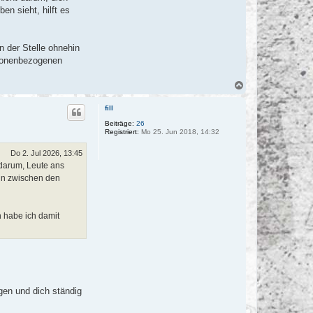
en sieht, hilft es
n der Stelle ohnehin
rsonenbezogenen
N
a
c
fill
h
o
Beiträge:
26
Registriert:
Mo 25. Jun 2018, 14:32
b
e
n
Do 2. Jul 2026, 13:45
 darum, Leute ans
:in zwischen den
h habe ich damit
gen und dich ständig