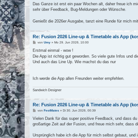
Das Ganze ist erst ein paar Wochen alt, daher freue ich m
sehr über Feedback, Bug-Meldungen oder Wünsche.
Genießt die 2026er Ausgabe, tanzt eine Runde für mich mi
Re: Fusion 2026 Line-up & Timetable als App (k
B
von
Umy
»
Mo 29. Jun 2026, 10:00
e
i
Erstmal einmal - wow !
t
Die App ist richtig gut geworden. So viele gute Infos und di
r
a
Und auch das Line Up. Wie machst du das nur
g
Ich werde die App allen Freunden weiter empfehlen.
Sandwich Designer
Re: Fusion 2026 Line-up & Timetable als App (k
B
von
FestMates
»
Di 30. Jun 2026, 00:39
e
i
Vielen Dank für das super positive Feedback, und dass du F
t
großartige Zeit auf der Fusion, und freue mich sehr, dass di
r
a
g
Ursprünglich habe ich die App für mich selbst gebaut, und i