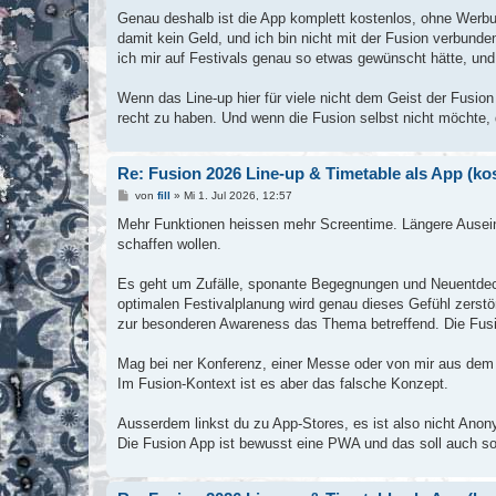
Genau deshalb ist die App komplett kostenlos, ohne Werbu
damit kein Geld, und ich bin nicht mit der Fusion verbunde
ich mir auf Festivals genau so etwas gewünscht hätte, und d
Wenn das Line-up hier für viele nicht dem Geist der Fusion 
recht zu haben. Und wenn die Fusion selbst nicht möchte, 
Re: Fusion 2026 Line-up & Timetable als App (k
B
von
fill
»
Mi 1. Jul 2026, 12:57
e
i
Mehr Funktionen heissen mehr Screentime. Längere Auseina
t
schaffen wollen.
r
a
g
Es geht um Zufälle, sponante Begegnungen und Neuentdecku
optimalen Festivalplanung wird genau dieses Gefühl zerstör
zur besonderen Awareness das Thema betreffend. Die Fusion
Mag bei ner Konferenz, einer Messe oder von mir aus dem 
Im Fusion-Kontext ist es aber das falsche Konzept.
Ausserdem linkst du zu App-Stores, es ist also nicht Anon
Die Fusion App ist bewusst eine PWA und das soll auch so