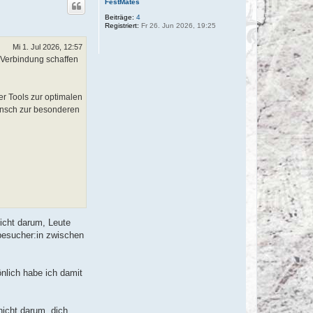
FestMates
h
o
Beiträge:
4
Registriert:
Fr 26. Jun 2026, 19:25
b
e
n
Mi 1. Jul 2026, 12:57
 Verbindung schaffen
r Tools zur optimalen
Wunsch zur besonderen
nicht darum, Leute
tbesucher:in zwischen
önlich habe ich damit
nicht darum, dich