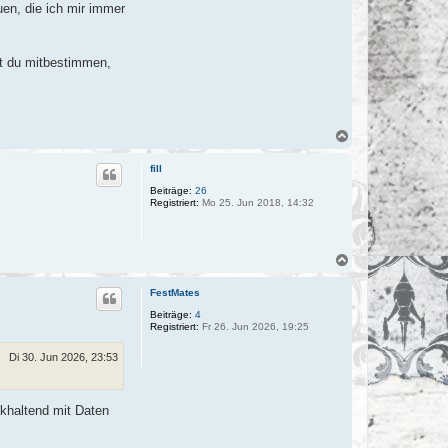
uen, die ich mir immer
st du mitbestimmen,
N
a
c
fill
h
o
Beiträge:
26
Registriert:
Mo 25. Jun 2018, 14:32
b
e
n
N
a
c
FestMates
h
o
Beiträge:
4
Registriert:
Fr 26. Jun 2026, 19:25
b
e
n
Di 30. Jun 2026, 23:53
ckhaltend mit Daten