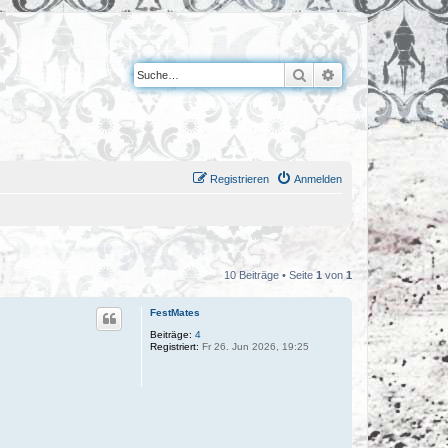
Suche
Erweiterte Suche
Registrieren
Anmelden
10 Beiträge • Seite
1
von
1
FestMates
Beiträge:
4
Registriert:
Fr 26. Jun 2026, 19:25