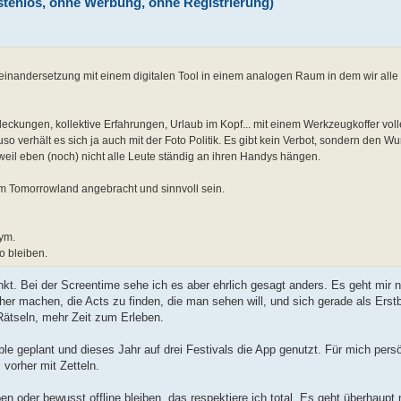
ostenlos, ohne Werbung, ohne Registrierung)
inandersetzung mit einem digitalen Tool in einem analogen Raum in dem wir alle
kungen, kollektive Erfahrungen, Urlaub im Kopf... mit einem Werkzeugkoffer volle
so verhält es sich ja auch mit der Foto Politik. Es gibt kein Verbot, sondern den 
weil eben (noch) nicht alle Leute ständig an ihren Handys hängen.
m Tomorrowland angebracht und sinnvoll sein.
nym.
o bleiben.
nkt. Bei der Screentime sehe ich es aber ehrlich gesagt anders. Es geht mir 
cher machen, die Acts zu finden, die man sehen will, und sich gerade als Ers
Rätseln, mehr Zeit zum Erleben.
ble geplant und dieses Jahr auf drei Festivals die App genutzt. Für mich pers
 vorher mit Zetteln.
en oder bewusst offline bleiben, das respektiere ich total. Es geht überhaupt 