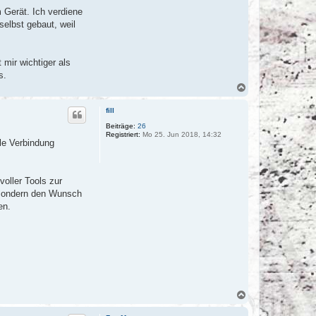
 Gerät. Ich verdiene
selbst gebaut, weil
 mir wichtiger als
s.
N
a
c
fill
h
o
Beiträge:
26
Registriert:
Mo 25. Jun 2018, 14:32
b
le Verbindung
e
n
oller Tools zur
, sondern den Wunsch
en.
N
a
c