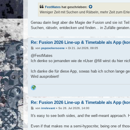
FestMates
hat geschrieben:
Weniger Zeit mit Suchen und Rätseln, mehr Zeit zum Erl
Genau darin liegt aber die Magie der Fusion und sie ist Te
Suchen, rätseln, entdecken und finden... in Zufälle geraten. 
Re: Fusion 2026 Line-up & Timetable als App (k
B
von
pspzockerscene
»
Di 21. Jul 2026, 09:05
e
i
@FestMates
t
Ich denke so jemanden wie de nUser @fill wirst du hier n
r
a
g
Ich danke die für diese App, sowas hab ich schon lange ge
Wird ausprobiert!
Re: Fusion 2026 Line-up & Timetable als App (k
B
von
irrelevant
»
So 26. Jul 2026, 14:00
e
i
It's easy to see both sides, and the well-meant approach. Ho
t
r
a
Even if that makes me a semi-hypocrite; being one of thos
g