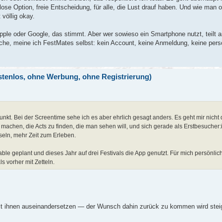
se Option, freie Entscheidung, für alle, die Lust drauf haben. Und wie man ob
 völlig okay.
ple oder Google, das stimmt. Aber wer sowieso ein Smartphone nutzt, teilt a
che, meine ich FestMates selbst: kein Account, keine Anmeldung, keine pe
ostenlos, ohne Werbung, ohne Registrierung)
unkt. Bei der Screentime sehe ich es aber ehrlich gesagt anders. Es geht mir nicht
r machen, die Acts zu finden, die man sehen will, und sich gerade als Erstbesucher
seln, mehr Zeit zum Erleben.
able geplant und dieses Jahr auf drei Festivals die App genutzt. Für mich persönlic
s vorher mit Zetteln.
mit ihnen auseinandersetzen — der Wunsch dahin zurück zu kommen wird stei