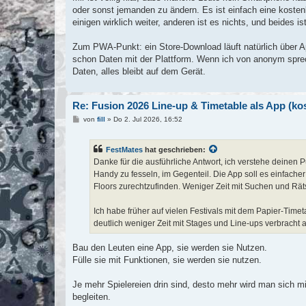
oder sonst jemanden zu ändern. Es ist einfach eine kostenlo
einigen wirklich weiter, anderen ist es nichts, und beides ist
Zum PWA-Punkt: ein Store-Download läuft natürlich über Ap
schon Daten mit der Plattform. Wenn ich von anonym spre
Daten, alles bleibt auf dem Gerät.
Re: Fusion 2026 Line-up & Timetable als App (k
B
von
fill
»
Do 2. Jul 2026, 16:52
e
i
t
FestMates
hat geschrieben:
r
a
Danke für die ausführliche Antwort, ich verstehe deinen P
g
Handy zu fesseln, im Gegenteil. Die App soll es einfache
Floors zurechtzufinden. Weniger Zeit mit Suchen und Rät
Ich habe früher auf vielen Festivals mit dem Papier-Timet
deutlich weniger Zeit mit Stages und Line-ups verbracht al
Bau den Leuten eine App, sie werden sie Nutzen.
Fülle sie mit Funktionen, sie werden sie nutzen.
Je mehr Spielereien drin sind, desto mehr wird man sich 
begleiten.