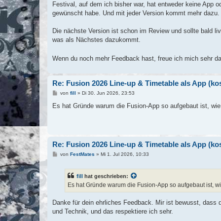
Festival, auf dem ich bisher war, hat entweder keine App od
gewünscht habe. Und mit jeder Version kommt mehr dazu.
Die nächste Version ist schon im Review und sollte bald l
was als Nächstes dazukommt.
Wenn du noch mehr Feedback hast, freue ich mich sehr d
Re: Fusion 2026 Line-up & Timetable als App (k
B
von
fill
»
Di 30. Jun 2026, 23:53
e
i
Es hat Gründe warum die Fusion-App so aufgebaut ist, wie 
t
r
a
g
Re: Fusion 2026 Line-up & Timetable als App (k
B
von
FestMates
»
Mi 1. Jul 2026, 10:33
e
i
t
fill
hat geschrieben:
r
a
Es hat Gründe warum die Fusion-App so aufgebaut ist, wie
g
Danke für dein ehrliches Feedback. Mir ist bewusst, dass 
und Technik, und das respektiere ich sehr.