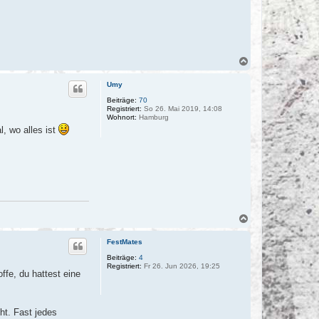
N
a
c
Umy
h
o
Beiträge:
70
Registriert:
So 26. Mai 2019, 14:08
b
Wohnort:
Hamburg
e
l, wo alles ist
n
N
a
c
FestMates
h
o
Beiträge:
4
Registriert:
Fr 26. Jun 2026, 19:25
b
ffe, du hattest eine
e
n
ht. Fast jedes