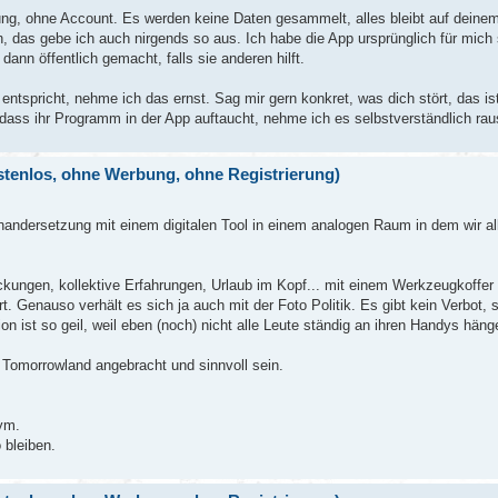
ng, ohne Account. Es werden keine Daten gesammelt, alles bleibt auf deinem
n, das gebe ich auch nirgends so aus. Ich habe die App ursprünglich für mich 
ann öffentlich gemacht, falls sie anderen hilft.
entspricht, nehme ich das ernst. Sag mir gern konkret, was dich stört, das ist
dass ihr Programm in der App auftaucht, nehme ich es selbstverständlich rau
ostenlos, ohne Werbung, ohne Registrierung)
ndersetzung mit einem digitalen Tool in einem analogen Raum in dem wir al
ngen, kollektive Erfahrungen, Urlaub im Kopf... mit einem Werkzeugkoffer v
t. Genauso verhält es sich ja auch mit der Foto Politik. Es gibt kein Verbot
 ist so geil, weil eben (noch) nicht alle Leute ständig an ihren Handys häng
Tomorrowland angebracht und sinnvoll sein.
ym.
 bleiben.