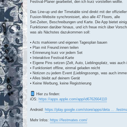
Festival-Planer gearbeitet, den ich kurz vorstellen wollte.
Das Line-up und der Timetable sind direkt mit der offizielle
Fusion-Website synchronisiert, also alle 47 Floors, alle
Set-Zeiten, Beschreibungen und Karte. Die App bietet eini
Funktionen darüber hinaus, und ich freue mich über Vorsch
was als Nächstes dazukommen soll:
• Acts markieren und eigenen Tagesplan bauen
• Plan mit Freund:innen teilen
• Erinnerung kurz vor jedem Set
• Interaktive Festival-Karte
• Eigene Pins setzen (Zelt, Auto, Lieblingsplatz, was auch
• Funktioniert offline, einmal geladen reicht
• Notizen zu jedem Event (Lieblingssongs, was auch imme
• Alles bleibt auf deinem Gerät
• Keine Werbung, keine Registrierung
Hier zu finden:
iOS:
https://apps.apple.com/app/id6762664110
Android:
https://play.google.com/store/apps/deta ... .festm
Mehr Infos:
https://festmates.com/