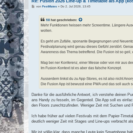
Re: Fusion 2026 Line-up & Timetable als App (k
B
von
FestMates
»
Do 2. Jul 2026, 13:45
e
i
t
fill
hat geschrieben:
r
a
Mehr Funktionen heissen mehr Screentime. Längere Ause
g
wollen.
Es geht um Zufälle, sponante Begegnungen und Neuentdec
Festivalplanung wird genau dieses Gefühl zerstört. Genau
Awareness das Thema betreffend. Die Fusion ist so geil, 
Mag bei ner Konferenz, einer Messe oder von mir aus de
Im Fusion-Kontext ist es aber das falsche Konzept.
Ausserdem linkst du zu App-Stores, es ist also nicht Ano
Die Fusion App ist bewusst eine PWA und das soll auch s
Danke für die ausführliche Antwort, ich verstehe deinen Pu
ans Handy zu fesseln, im Gegenteil. Die App soll es einfa
den Floors zurechtzufinden. Weniger Zeit mit Suchen und 
Ich habe früher auf vielen Festivals mit dem Papier-Timeta
deutlich weniger Zeit mit Stages und Line-ups verbracht als
Mir ist völlig klar, dass manche Leute kein Smartphone hab