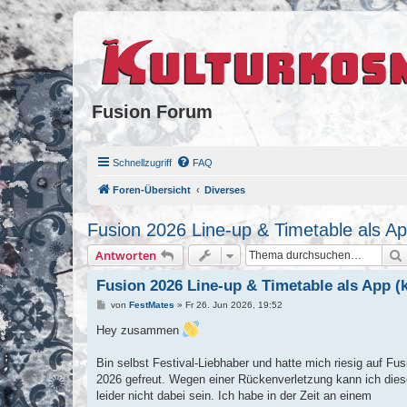
Fusion Forum
Schnellzugriff
FAQ
Foren-Übersicht
Diverses
Fusion 2026 Line-up & Timetable als A
Antworten
Fusion 2026 Line-up & Timetable als App (
B
von
FestMates
»
Fr 26. Jun 2026, 19:52
e
i
Hey zusammen
t
r
a
Bin selbst Festival-Liebhaber und hatte mich riesig auf Fus
g
2026 gefreut. Wegen einer Rückenverletzung kann ich dies
leider nicht dabei sein. Ich habe in der Zeit an einem