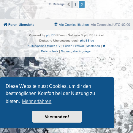
1
2
Vorherige
11 Beiträge
Foren-Übersicht
Alle Cookies löschen
Alle Zeiten sind
UTC+02:00
Powered by
phpBB
® Forum Software © phpBB Limited
Deutsche Übersetzung durch
phpBB.de
Kulturkosmos Müritz e.V
|
Fusion Festival
|
Mastodon
|
Datenschutz
|
Nutzungsbedingungen
Diese Website nutzt Cookies, um dir den
bestmöglichen Komfort bei der Nutzung zu
bieten.
Mehr erfahren
Verstanden!