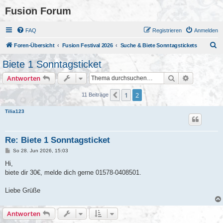
Fusion Forum
FAQ
Registrieren
Anmelden
S
Foren-Übersicht
Fusion Festival 2026
Suche & Biete Sonntagstickets
u
Biete 1 Sonntagsticket
c
Suche
Erweiterte
Antworten
h
e
1
2
Vorherige
11 Beiträge
Tilia123
Re: Biete 1 Sonntagsticket
B
So 28. Jun 2026, 15:03
e
i
Hi,
t
biete dir 30€, melde dich gerne 01578-0408501.
r
a
g
Liebe Grüße
Antworten