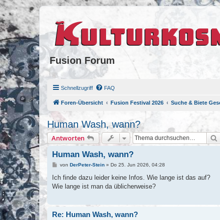
Fusion Forum
Schnellzugriff
FAQ
Foren-Übersicht
Fusion Festival 2026
Suche & Biete Gese
Human Wash, wann?
Antworten
Human Wash, wann?
B
von
DerPeter-Stein
»
Do 25. Jun 2026, 04:28
e
i
Ich finde dazu leider keine Infos. Wie lange ist das auf?
t
Wie lange ist man da üblicherweise?
r
a
g
Re: Human Wash, wann?