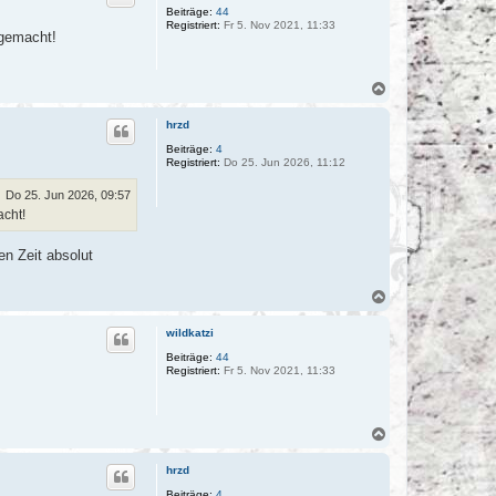
o
Beiträge:
44
Registriert:
Fr 5. Nov 2021, 11:33
b
 gemacht!
e
n
N
a
c
hrzd
h
o
Beiträge:
4
Registriert:
Do 25. Jun 2026, 11:12
b
e
n
Do 25. Jun 2026, 09:57
acht!
en Zeit absolut
N
a
c
wildkatzi
h
o
Beiträge:
44
Registriert:
Fr 5. Nov 2021, 11:33
b
e
n
N
a
c
hrzd
h
o
Beiträge:
4