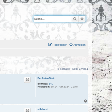
Suche
Erweiterte Suche
Registrieren
Anmelden
5 Beiträge • Seite
1
von
1
DerPeter-Stein
Beiträge:
140
Registriert:
So 14. Apr 2024, 21:48
N
a
c
wildkatzi
h