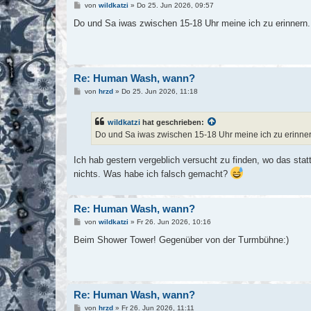
B
von
wildkatzi
»
Do 25. Jun 2026, 09:57
e
i
Do und Sa iwas zwischen 15-18 Uhr meine ich zu erinnern.
t
r
a
g
Re: Human Wash, wann?
B
von
hrzd
»
Do 25. Jun 2026, 11:18
e
i
t
wildkatzi
hat geschrieben:
r
a
Do und Sa iwas zwischen 15-18 Uhr meine ich zu erinnern
g
Ich hab gestern vergeblich versucht zu finden, wo das stat
nichts. Was habe ich falsch gemacht?
Re: Human Wash, wann?
B
von
wildkatzi
»
Fr 26. Jun 2026, 10:16
e
i
Beim Shower Tower! Gegenüber von der Turmbühne:)
t
r
a
g
Re: Human Wash, wann?
B
von
hrzd
»
Fr 26. Jun 2026, 11:11