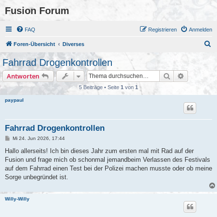
Fusion Forum
FAQ
Registrieren
Anmelden
S
Foren-Übersicht
Diverses
u
Fahrrad Drogenkontrollen
c
Suche
Erweiterte
Antworten
h
5 Beiträge • Seite
1
von
1
e
paypaul
Fahrrad Drogenkontrollen
B
Mi 24. Jun 2026, 17:44
e
i
Hallo allerseits! Ich bin dieses Jahr zum ersten mal mit Rad auf der
t
Fusion und frage mich ob schonmal jemandbeim Verlassen des Festivals
r
a
auf dem Fahrrad einen Test bei der Polizei machen musste oder ob meine
g
Sorge unbegründet ist.
Willy-Willy