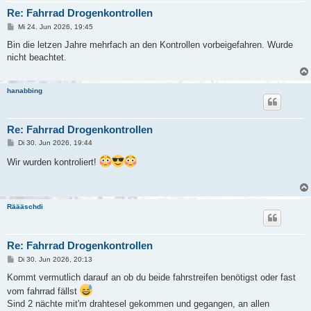
Re: Fahrrad Drogenkontrollen
B
Mi 24. Jun 2026, 19:45
e
i
Bin die letzen Jahre mehrfach an den Kontrollen vorbeigefahren. Wurde
t
nicht beachtet.
r
a
g
hanabbing
Re: Fahrrad Drogenkontrollen
B
Di 30. Jun 2026, 19:44
e
i
Wir wurden kontroliert!
t
r
a
g
Räääschdi
Re: Fahrrad Drogenkontrollen
B
Di 30. Jun 2026, 20:13
e
i
Kommt vermutlich darauf an ob du beide fahrstreifen benötigst oder fast
t
vom fahrrad fällst
r
a
Sind 2 nächte mit'm drahtesel gekommen und gegangen, an allen
g