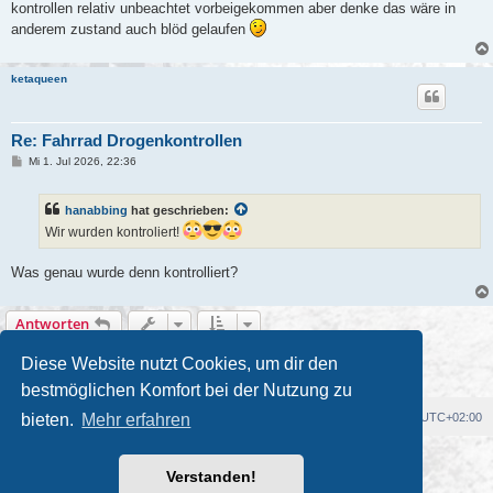
kontrollen relativ unbeachtet vorbeigekommen aber denke das wäre in
anderem zustand auch blöd gelaufen
ketaqueen
Re: Fahrrad Drogenkontrollen
B
Mi 1. Jul 2026, 22:36
e
i
t
hanabbing
hat geschrieben:
r
a
Wir wurden kontroliert!
g
Was genau wurde denn kontrolliert?
Antworten
5 Beiträge • Seite
1
von
1
Diese Website nutzt Cookies, um dir den
bestmöglichen Komfort bei der Nutzung zu
Foren-Übersicht
Alle Cookies löschen
Alle Zeiten sind
UTC+02:00
bieten.
Mehr erfahren
Powered by
phpBB
® Forum Software © phpBB Limited
Verstanden!
Deutsche Übersetzung durch
phpBB.de