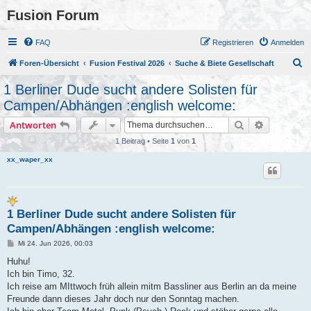
Fusion Forum
FAQ
Registrieren
Anmelden
S
Foren-Übersicht
Fusion Festival 2026
Suche & Biete Gesellschaft
u
1 Berliner Dude sucht andere Solisten für
c
Campen/Abhängen :english welcome:
h
Suche
Erweiterte
Antworten
e
1 Beitrag • Seite
1
von
1
xx_waper_xx
1 Berliner Dude sucht andere Solisten für
Campen/Abhängen :english welcome:
B
Mi 24. Jun 2026, 00:03
e
i
Huhu!
t
Ich bin Timo, 32.
r
a
Ich reise am MIttwoch früh allein mitm Bassliner aus Berlin an da meine
g
Freunde dann dieses Jahr doch nur den Sonntag machen.