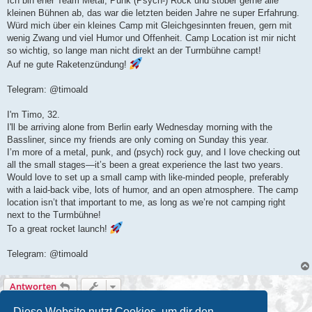
Ich bin eher Team Metal, Punk (Psych-) Rock und stöber gerne alle
kleinen Bühnen ab, das war die letzten beiden Jahre ne super Erfahrung.
Würd mich über ein kleines Camp mit Gleichgesinnten freuen, gern mit
wenig Zwang und viel Humor und Offenheit. Camp Location ist mir nicht
so wichtig, so lange man nicht direkt an der Turmbühne campt!
Auf ne gute Raketenzündung!
Telegram: @timoald
I'm Timo, 32.
I'll be arriving alone from Berlin early Wednesday morning with the
Bassliner, since my friends are only coming on Sunday this year.
I’m more of a metal, punk, and (psych) rock guy, and I love checking out
all the small stages—it’s been a great experience the last two years.
Would love to set up a small camp with like-minded people, preferably
with a laid-back vibe, lots of humor, and an open atmosphere. The camp
location isn’t that important to me, as long as we’re not camping right
next to the Turmbühne!
To a great rocket launch!
Telegram: @timoald
Antworten
1 Beitrag • Seite
1
von
1
Diese Website nutzt Cookies, um dir den