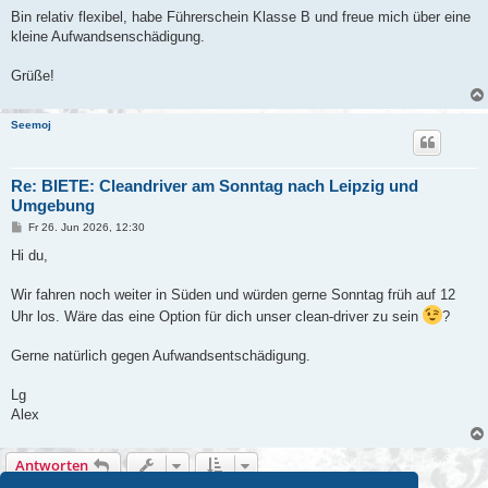
Bin relativ flexibel, habe Führerschein Klasse B und freue mich über eine
kleine Aufwandsenschädigung.
Grüße!
Seemoj
Re: BIETE: Cleandriver am Sonntag nach Leipzig und
Umgebung
B
Fr 26. Jun 2026, 12:30
e
i
Hi du,
t
r
a
Wir fahren noch weiter in Süden und würden gerne Sonntag früh auf 12
g
Uhr los. Wäre das eine Option für dich unser clean-driver zu sein
?
Gerne natürlich gegen Aufwandsentschädigung.
Lg
Alex
Antworten