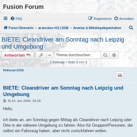
Fusion Forum
FAQ
Registrieren
Anmelden
S
Foren-Übersicht
at.tension #11 | 2026
Anreise & Mitfahrgelegenheiten
u
BIETE: Cleandriver am Sonntag nach Leipzig
c
und Umgebung
h
Suche
Erweiterte
Antworten
e
2 Beiträge • Seite
1
von
1
KhKanal-2026
BIETE: Cleandriver am Sonntag nach Leipzig und
Umgebung
B
Di 23. Jun 2026, 20:19
e
i
Hello,
t
r
a
ich biete an, am Sonntag gegen Mittag als Cleandriver nach Leipzig oder
g
Orte in der näheren Umgebung zu fahren. Also für Gruppen/Personen, die
selbst ein Fahrzeug haben, aber nicht zurückfahren wollen.