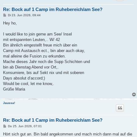
Re: Bock auf 1 Camp im Ruhebereich/am See?
B
Di 23. Jun 2026, 09:44
e
i
Hey ho,
t
r
a
I would like to join gerne am See/ Insel
g
mit entspannten Leuten,.. W/ 42
Bin ähnlich eingestellt freue mich über ein
Camp mit Austausch ect., bin aber auch okay,
mal alleine die Fusion zu erkunden.
Mache dieses Jahr noch die Supp Schichten und
bin ab Dienstag Abend vor Ort,.
Konsumiere, bis auf Sekt nix und mit soberen
Days absolut d‘accord;)
Would be cool, let me know,.
Grüße Maria
Jaussa!
Re: Bock auf 1 Camp im Ruhebereich/am See?
B
Do 25. Jun 2026, 07:01
e
i
Hört sich gut an. Bin bald angekommen und mach mich dann mal auf die
t