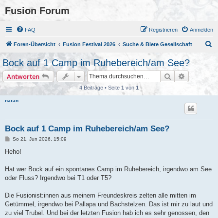
Fusion Forum
FAQ
Registrieren
Anmelden
S
Foren-Übersicht
Fusion Festival 2026
Suche & Biete Gesellschaft
u
Bock auf 1 Camp im Ruhebereich/am See?
c
Suche
Erweiterte
Antworten
h
4 Beiträge • Seite
1
von
1
e
naran
Bock auf 1 Camp im Ruhebereich/am See?
B
So 21. Jun 2026, 15:09
e
i
Heho!
t
r
a
Hat wer Bock auf ein spontanes Camp im Ruhebereich, irgendwo am See
g
oder Fluss? Irgendwo bei T1 oder T5?
Die Fusionist:innen aus meinem Freundeskreis zelten alle mitten im
Getümmel, irgendwo bei Pallapa und Bachstelzen. Das ist mir zu laut und
zu viel Trubel. Und bei der letzten Fusion hab ich es sehr genossen, den