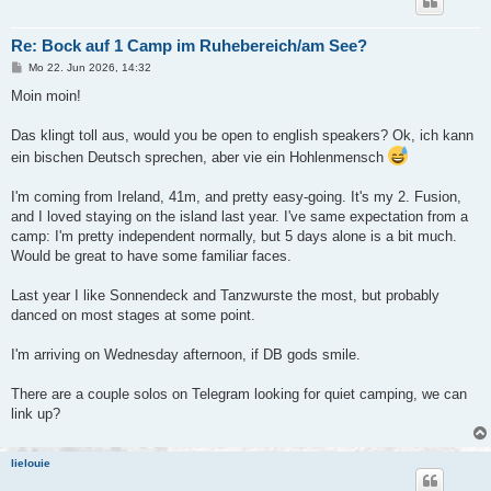
Re: Bock auf 1 Camp im Ruhebereich/am See?
B
Mo 22. Jun 2026, 14:32
e
i
Moin moin!
t
r
a
Das klingt toll aus, would you be open to english speakers? Ok, ich kann
g
ein bischen Deutsch sprechen, aber vie ein Hohlenmensch
I'm coming from Ireland, 41m, and pretty easy-going. It's my 2. Fusion,
and I loved staying on the island last year. I've same expectation from a
camp: I'm pretty independent normally, but 5 days alone is a bit much.
Would be great to have some familiar faces.
Last year I like Sonnendeck and Tanzwurste the most, but probably
danced on most stages at some point.
I'm arriving on Wednesday afternoon, if DB gods smile.
There are a couple solos on Telegram looking for quiet camping, we can
link up?
lielouie