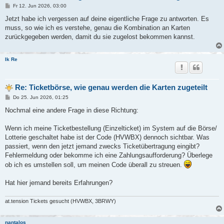
B
Fr 12. Jun 2026, 03:00
e
i
Jetzt habe ich vergessen auf deine eigentliche Frage zu antworten. Es
t
muss, so wie ich es verstehe, genau die Kombination an Karten
r
a
zurückgegeben werden, damit du sie zugelost bekommen kannst.
g
Ik Re
Re: Ticketbörse, wie genau werden die Karten zugeteilt
B
Do 25. Jun 2026, 01:25
e
i
Nochmal eine andere Frage in diese Richtung:
t
r
a
Wenn ich meine Ticketbestellung (Einzelticket) im System auf die Börse/
g
Lotterie geschaltet habe ist der Code (HVWBX) dennoch sichtbar. Was
passiert, wenn den jetzt jemand zwecks Ticketübertragung eingibt?
Fehlermeldung oder bekomme ich eine Zahlungsaufforderung? Überlege
ob ich es umstellen soll, um meinen Code überall zu streuen.
Hat hier jemand bereits Erfahrungen?
at.tension Tickets gesucht (HVWBX, 3BRWY)
nantalos