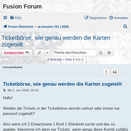
Fusion Forum
FAQ
Registrieren
Anmelden
S
Foren-Übersicht
at.tension #11 | 2026
u
Ticketbörse, wie genau werden die Karten
c
zugeteilt
h
Suche
Erweiterte
Antworten
e
5 Beiträge • Seite
1
von
1
nenutzerbame
Ticketbörse, wie genau werden die Karten zugeteilt
B
Mo 1. Jun 2026, 00:10
e
i
Hallo!
t
r
a
Werden die Tickets in der Ticketbörse einzeln verlost oder immer nur
g
passend zugeteilt?
Also wenn ich 2 Erwachsene 1 Kind 1 Kleinkind suche und das so
angebe, bekomme ich dann nur Tickets, wenn genau diese Kombi zufällig