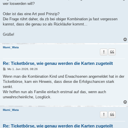
wer loswerden will?
Oder ist das eine Art pool Prinzip?
Die Frage rührt daher, da zb bei obiger Kombination ja fast vergessen
kannst, dass die genau so als Rückläufer kommt...
Grüße!
Mami_Wata
Re: Ticketbörse, wie genau werden die Karten zugeteilt
B
Mo 1. Jun 2026, 08:26
e
i
Wenn man die Kombination Kind und Erwachsenen angemeldet hat in der
t
Ticketbörse, kam ein Hinweis, dass diese die Erfolgschancen stark
r
a
senkt.
g
Wir hoffen nun als Familie einfach erstmal auf das, wenn auch
unwahrscheinliche, Losglück.
Mami_Wata
Re: Ticketbörse, wie genau werden die Karten zugeteilt