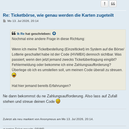
Re: Ticketbörse, wie genau werden die Karten zugeteilt
B
Mo 13. Jul 2026, 20:14
e
i
t
Ik Re
hat geschrieben:
r
a
Nochmal eine andere Frage in diese Richtung:
g
Wenn ich meine Ticketbestellung (Einzelticket) im System auf die Börse/
Lotterie geschaltet habe ist der Code (HVWBX) dennoch sichtbar. Was
passiert, wenn den jetzt jemand zwecks Ticketübertragung eingibt?
Fehlermeldung oder bekomme ich eine Zahlungsaufforderung?
Überlege ob ich es umstellen soll, um meinen Code überall zu streuen.
Hat hier jemand bereits Erfahrungen?
Ne dann bekommst du ne Zahlungsaufforderung. Also lass auf Zufall
stehen und streue deinen Code
Zuletzt als neu markiert von Anonymous am Mo 13. Jul 2026, 20:14.