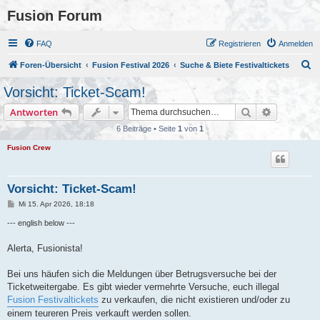
Fusion Forum
FAQ
Registrieren
Anmelden
S
Foren-Übersicht
Fusion Festival 2026
Suche & Biete Festivaltickets
u
Vorsicht: Ticket-Scam!
c
Suche
Erweiterte
Antworten
h
6 Beiträge • Seite
1
von
1
e
Fusion Crew
Vorsicht: Ticket-Scam!
B
Mi 15. Apr 2026, 18:18
e
i
--- english below ---
t
r
a
Alerta, Fusionista!
g
Bei uns häufen sich die Meldungen über Betrugsversuche bei der
Ticketweitergabe. Es gibt wieder vermehrte Versuche, euch illegal
Fusion Festivaltickets
zu verkaufen, die nicht existieren und/oder zu
einem teureren Preis verkauft werden sollen.