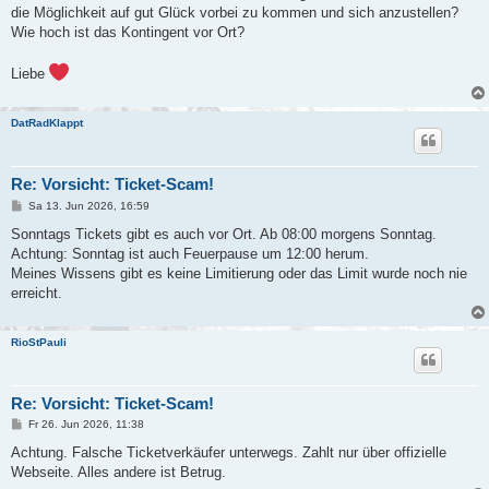
g
die Möglichkeit auf gut Glück vorbei zu kommen und sich anzustellen?
Wie hoch ist das Kontingent vor Ort?
Liebe
DatRadKlappt
Re: Vorsicht: Ticket-Scam!
B
Sa 13. Jun 2026, 16:59
e
i
Sonntags Tickets gibt es auch vor Ort. Ab 08:00 morgens Sonntag.
t
Achtung: Sonntag ist auch Feuerpause um 12:00 herum.
r
a
Meines Wissens gibt es keine Limitierung oder das Limit wurde noch nie
g
erreicht.
RioStPauli
Re: Vorsicht: Ticket-Scam!
B
Fr 26. Jun 2026, 11:38
e
i
Achtung. Falsche Ticketverkäufer unterwegs. Zahlt nur über offizielle
t
Webseite. Alles andere ist Betrug.
r
a