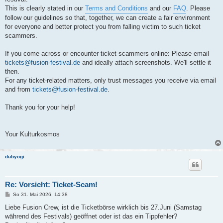
This is clearly stated in our
Terms and Conditions
and our
FAQ
. Please
follow our guidelines so that, together, we can create a fair environment
for everyone and better protect you from falling victim to such ticket
scammers.
If you come across or encounter ticket scammers online: Please email
tickets@fusion-festival.de
and ideally attach screenshots. We'll settle it
then.
For any ticket-related matters, only trust messages you receive via email
and from
tickets@fusion-festival.de
.
Thank you for your help!
Your Kulturkosmos
dubyogi
Re: Vorsicht: Ticket-Scam!
B
So 31. Mai 2026, 14:38
e
i
Liebe Fusion Crew, ist die Ticketbörse wirklich bis 27.Juni (Samstag
t
während des Festivals) geöffnet oder ist das ein Tippfehler?
r