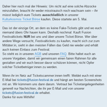
Daher hier noch mal der Hinweis: Um nicht auf eine solche Abzocke
reinzufallen, braucht ihr weder misstrauisch noch wachsam sein – ihr
müsst lediglich eure Tickets
ausschließlich
in unserer
Kulturkosmos Ticket:Börse
kaufen. Diese startete am 5. Mai.
Das ist der einzige Ort, an dem es keine Fake-Tickets gibt und wo euch
niemand übers Ohr hauen kann. Deshalb nochmal: Kauft Fusion
Festivaltickets
NUR
bei uns und über unsere Ticket:Börse. Wer über
andere Wege versucht, Festivaltickets zu kaufen, macht sich zur:zum
Mittäter:in, sieht in den meisten Fällen das Geld nie wieder und erhält
auch keinen Einlass zum Festival.
So steht es in unseren
AGB
und unseren
FAQ
. Bitte haltet euch an
unsere Vorgaben, damit wir gemeinsam einen fairen Rahmen für alle
gestalten und wir euch besser davor schützen können, nicht Opfer
solcher Ticketbetrüger:innen zu werden.
Wenn ihr im Netz auf Ticketscammer:innen trefft: Meldet euch mit einer
E-Mail bei
tickets@fusion-festival.de
und hängt am besten Screenshots
mit an. Wir kümmern uns dann darum. Vertraut bei Ticketangelegenheiten
generell nur Nachrichten, die ihr per E-Mail und von unserer
tickets@fusion-festival.de
erhaltet.
Danke für eure Mithilfe!