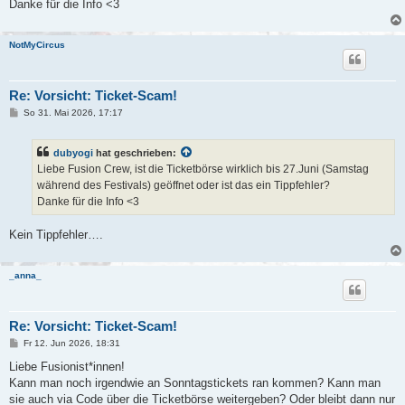
a
Danke für die Info <3
g
NotMyCircus
Re: Vorsicht: Ticket-Scam!
B
So 31. Mai 2026, 17:17
e
i
t
dubyogi
hat geschrieben:
r
a
Liebe Fusion Crew, ist die Ticketbörse wirklich bis 27.Juni (Samstag
g
während des Festivals) geöffnet oder ist das ein Tippfehler?
Danke für die Info <3
Kein Tippfehler….
_anna_
Re: Vorsicht: Ticket-Scam!
B
Fr 12. Jun 2026, 18:31
e
i
Liebe Fusionist*innen!
t
Kann man noch irgendwie an Sonntagstickets ran kommen? Kann man
r
a
sie auch via Code über die Ticketbörse weitergeben? Oder bleibt dann nur