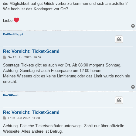
g
die Möglichkeit auf gut Glück vorbei zu kommen und sich anzustellen?
Wie hoch ist das Kontingent vor Ort?
Liebe
DatRadKlappt
Re: Vorsicht: Ticket-Scam!
B
Sa 13. Jun 2026, 16:59
e
i
Sonntags Tickets gibt es auch vor Ort. Ab 08:00 morgens Sonntag.
t
Achtung: Sonntag ist auch Feuerpause um 12:00 herum.
r
a
Meines Wissens gibt es keine Limitierung oder das Limit wurde noch nie
g
erreicht.
RioStPauli
Re: Vorsicht: Ticket-Scam!
B
Fr 26. Jun 2026, 11:38
e
i
Achtung. Falsche Ticketverkäufer unterwegs. Zahlt nur über offizielle
t
Webseite. Alles andere ist Betrug.
r
a