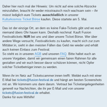
Daher hier noch mal der Hinweis: Um nicht auf eine solche Abzocke
reinzufallen, braucht ihr weder misstrauisch noch wachsam sein – ihr
müsst lediglich eure Tickets
ausschließlich
in unserer
Kulturkosmos Ticket:Börse
kaufen. Diese startete am 5. Mai.
Das ist der einzige Ort, an dem es keine Fake-Tickets gibt und wo euch
niemand übers Ohr hauen kann. Deshalb nochmal: Kauft Fusion
Festivaltickets
NUR
bei uns und über unsere Ticket:Börse. Wer über
andere Wege versucht, Festivaltickets zu kaufen, macht sich zur:zum
Mittäter:in, sieht in den meisten Fällen das Geld nie wieder und erhält
auch keinen Einlass zum Festival.
So steht es in unseren
AGB
und unseren
FAQ
. Bitte haltet euch an
unsere Vorgaben, damit wir gemeinsam einen fairen Rahmen für alle
gestalten und wir euch besser davor schützen können, nicht Opfer
solcher Ticketbetrüger:innen zu werden.
Wenn ihr im Netz auf Ticketscammer:innen trefft: Meldet euch mit einer
E-Mail bei
tickets@fusion-festival.de
und hängt am besten Screenshots
mit an. Wir kümmern uns dann darum. Vertraut bei Ticketangelegenheiten
generell nur Nachrichten, die ihr per E-Mail und von unserer
tickets@fusion-festival.de
erhaltet.
Danke für eure Mithilfe!