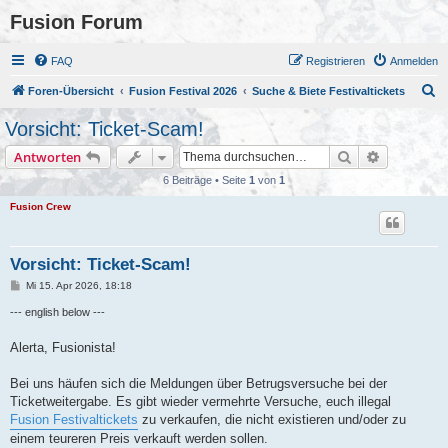
Fusion Forum
FAQ
Registrieren
Anmelden
S
Foren-Übersicht
Fusion Festival 2026
Suche & Biete Festivaltickets
u
Vorsicht: Ticket-Scam!
c
Suche
Erweiterte
Antworten
h
6 Beiträge • Seite
1
von
1
e
Fusion Crew
Vorsicht: Ticket-Scam!
B
Mi 15. Apr 2026, 18:18
e
i
--- english below ---
t
r
a
Alerta, Fusionista!
g
Bei uns häufen sich die Meldungen über Betrugsversuche bei der
Ticketweitergabe. Es gibt wieder vermehrte Versuche, euch illegal
Fusion Festivaltickets
zu verkaufen, die nicht existieren und/oder zu
einem teureren Preis verkauft werden sollen.