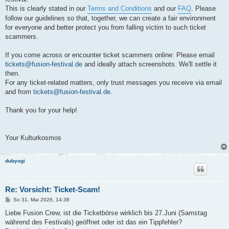
This is clearly stated in our
Terms and Conditions
and our
FAQ
. Please
follow our guidelines so that, together, we can create a fair environment
for everyone and better protect you from falling victim to such ticket
scammers.
If you come across or encounter ticket scammers online: Please email
tickets@fusion-festival.de
and ideally attach screenshots. We'll settle it
then.
For any ticket-related matters, only trust messages you receive via email
and from
tickets@fusion-festival.de
.
Thank you for your help!
Your Kulturkosmos
dubyogi
Re: Vorsicht: Ticket-Scam!
B
So 31. Mai 2026, 14:38
e
i
Liebe Fusion Crew, ist die Ticketbörse wirklich bis 27.Juni (Samstag
t
während des Festivals) geöffnet oder ist das ein Tippfehler?
r