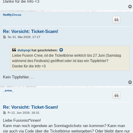
a
Danke für die Info <3
g
NotMyCircus
Re: Vorsicht: Ticket-Scam!
B
So 31. Mai 2026, 17:17
e
i
t
dubyogi
hat geschrieben:
r
a
Liebe Fusion Crew, ist die Ticketbörse wirklich bis 27.Juni (Samstag
g
während des Festivals) geöffnet oder ist das ein Tippfehler?
Danke für die Info <3
Kein Tippfehler….
_anna_
Re: Vorsicht: Ticket-Scam!
B
Fr 12. Jun 2026, 18:31
e
i
Liebe Fusionist*innen!
t
Kann man noch irgendwie an Sonntagstickets ran kommen? Kann man
r
a
sie auch via Code über die Ticketbörse weitergeben? Oder bleibt dann nur