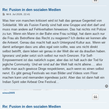
Re: Fusion in den sozialen Medien
B
Mi 8. Jul 2026, 22:41
e
i
Was hier von manchen kritisiert wird ist halt das genaue Gegenteil von
t
Solidarität. Wir als Fusion Family sind halt eine Gruppe und dort darf und
r
a
muss man andere auf Fehlverhalten hinweisen. Das hat nichts mit Polizei
g
zu tun. Wenn ein Mann in der Bahn eine Frau schlägt, hat dann auch nur
die Frau als Betroffene das Recht zu reagieren? Ich denke wir kennen alle
die Antwort. Genau das macht halt auch Untergrund Kultur aus. Wenn wir
damit anfangen dass uns alles egal sein sollte, was uns nicht direkt
selbst betrifft, dann leben wir genau in der Welt die wir da draußen haben.
Ignoranz und jeder setzt sich selbst nur noch Grenzen. Für Self-
Empowerment ist das natürlich super, aber das ist halt auch der Tod für
jegliche Community. Und wir sind auf der Welt halt nicht alleine…. also
sollte man auch gewisse Dinge respektieren, auch wenn es einen selbst
nervt. Es gibt genug Festivals wo man Bilder und Videos vom Floor
machen kann und niemanden irgendwas juckt. Aber das ist dann halt ein
Indian Spirit oder Airbeat One Festival…
since2005
Re: Fusion in den sozialen Medien