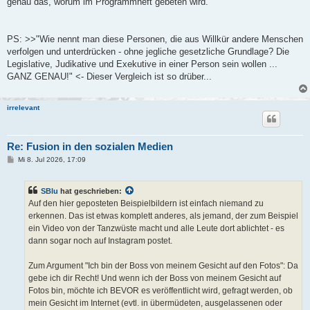
genau das, worum im Programmheft gebeten wird.
PS: >>"Wie nennt man diese Personen, die aus Willkür andere Menschen
verfolgen und unterdrücken - ohne jegliche gesetzliche Grundlage? Die
Legislative, Judikative und Exekutive in einer Person sein wollen ...
GANZ GENAU!" <- Dieser Vergleich ist so drüber...
irrelevant
Re: Fusion in den sozialen Medien
B
Mi 8. Jul 2026, 17:09
e
i
t
SBlu
hat geschrieben:
r
a
Auf den hier geposteten Beispielbildern ist einfach niemand zu
g
erkennen. Das ist etwas komplett anderes, als jemand, der zum Beispiel
ein Video von der Tanzwüste macht und alle Leute dort ablichtet - es
dann sogar noch auf Instagram postet.
Zum Argument "Ich bin der Boss von meinem Gesicht auf den Fotos": Da
gebe ich dir Recht! Und wenn ich der Boss von meinem Gesicht auf
Fotos bin, möchte ich BEVOR es veröffentlicht wird, gefragt werden, ob
mein Gesicht im Internet (evtl. in übermüdeten, ausgelassenen oder