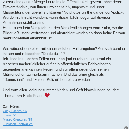
zuerst eine ganze Menge Leute in die Öffentlichkeit gezerrt, ohne deren
Einverständnis, von ihnen unwissentlich, ungewollt und unter
Missachtung der überall sichtbaren "No photos on the dancefloor"-policy.
Würde mich nicht wundern, wenn diese Tafeln sogar auf diversen
Aufnahmen sichtbar sind.
Es ist auch kein Vergleich mit den Veröffentlichungen vom Kuko, wo die
Bilder idR. stark verfremdet und abstrahiert werden so dass keine Person
mehr individuell erkennbar ist.
Wie würdest du selbst mit einem solchen Fall umgehen? Auf sich beruhen
lassen und n bisschen "Du du du..."?
Ich finde in manchen Fällen darf man jmd durchaus auch mal ein
bisschen nachdrücklicher auf sein offensichtliches Fehlverhalten
gegenüber anerkannten Regeln und vor allem gegenüber seinen
Mitmenschen aufmerksam machen. Und das ohne gleich als
"Denunziant" und "Fusion-Polizei" betitelt zu werden.
Und trotz allen Meinungsunterschieden und Gefühlswallungen bei dem
Thema: am Ende Peace
Zum Hören:
Cosy Festival '25
Fusion '25
Mystic Creatures '25
Funkloch Festival '24