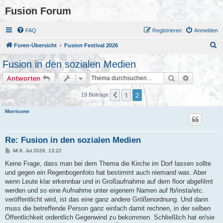
Fusion Forum
FAQ
Registrieren
Anmelden
S
Foren-Übersicht
Fusion Festival 2026
u
Fusion in den sozialen Medien
c
Suche
Erweiterte
Antworten
h
e
1
2
Vorherige
19 Beiträge
Morricone
Re: Fusion in den sozialen Medien
B
Mi 8. Jul 2026, 13:22
e
i
Keine Frage, dass man bei dem Thema die Kirche im Dorf lassen sollte
t
und gegen ein Regenbogenfoto hat bestimmt auch niemand was. Aber
r
a
wenn Leute klar erkennbar und in Großaufnahme auf dem floor abgefilmt
g
werden und so eine Aufnahme unter eigenem Namen auf fb/insta/etc.
veröffentlicht wird, ist das eine ganz andere Größenordnung. Und dann
muss die betreffende Person ganz einfach damit rechnen, in der selben
Öffentlichkeit ordentlich Gegenwind zu bekommen. Schließlich hat er/sie