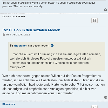
It's not about making the world a better place; it's about making ourselves better
persons. The rest comes naturally.
Deleted User 78586
Re: Fusion in den sozialen Medien
B
Mi 8. Jul 2026, 17:32
e
i
t
thoerchen
hat geschrieben:
r
a
g
... manche äußern im Forum Angst, dass sie auf Tag-x Listen kommen,
weil sie sich für dieses Festival einsetzen und/oder aktivistisch
unterwegs sind und ihr macht das Gleiche mit einer anderen
Gruppe???
Wer sich beschwert, gegen seinen Willen auf der Fusion fotografiert zu
werden, ist so schlimm wie Faschisten, die Todeslisten führen und diese
an eine womöglich bald regierende Partei weitergeben? Teilweise machen
die bösartigen und emphatielosen Analogien sprachlos, die hier von
einzelne. Forumsteilnehmenden konstruiert werden.
Klausimate