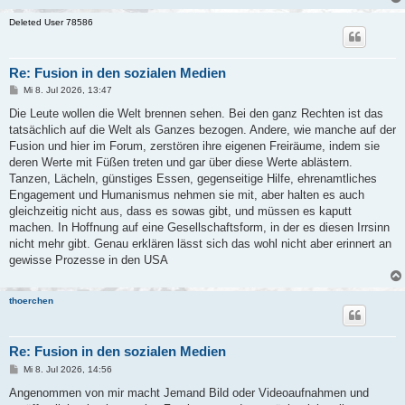
Deleted User 78586
Re: Fusion in den sozialen Medien
B
Mi 8. Jul 2026, 13:47
e
i
Die Leute wollen die Welt brennen sehen. Bei den ganz Rechten ist das
t
tatsächlich auf die Welt als Ganzes bezogen. Andere, wie manche auf der
r
a
Fusion und hier im Forum, zerstören ihre eigenen Freiräume, indem sie
g
deren Werte mit Füßen treten und gar über diese Werte ablästern.
Tanzen, Lächeln, günstiges Essen, gegenseitige Hilfe, ehrenamtliches
Engagement und Humanismus nehmen sie mit, aber halten es auch
gleichzeitig nicht aus, dass es sowas gibt, und müssen es kaputt
machen. In Hoffnung auf eine Gesellschaftsform, in der es diesen Irrsinn
nicht mehr gibt. Genau erklären lässt sich das wohl nicht aber erinnert an
gewisse Prozesse in den USA
thoerchen
Re: Fusion in den sozialen Medien
B
Mi 8. Jul 2026, 14:56
e
i
Angenommen von mir macht Jemand Bild oder Videoaufnahmen und
t