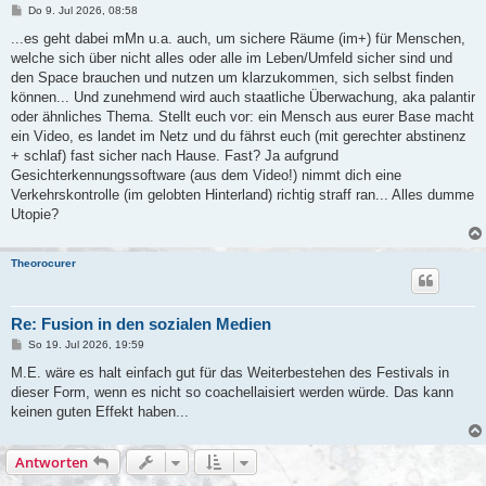
B
Do 9. Jul 2026, 08:58
e
i
...es geht dabei mMn u.a. auch, um sichere Räume (im+) für Menschen,
t
welche sich über nicht alles oder alle im Leben/Umfeld sicher sind und
r
a
den Space brauchen und nutzen um klarzukommen, sich selbst finden
g
können... Und zunehmend wird auch staatliche Überwachung, aka palantir
oder ähnliches Thema. Stellt euch vor: ein Mensch aus eurer Base macht
ein Video, es landet im Netz und du fährst euch (mit gerechter abstinenz
+ schlaf) fast sicher nach Hause. Fast? Ja aufgrund
Gesichterkennungssoftware (aus dem Video!) nimmt dich eine
Verkehrskontrolle (im gelobten Hinterland) richtig straff ran... Alles dumme
Utopie?
Theorocurer
Re: Fusion in den sozialen Medien
B
So 19. Jul 2026, 19:59
e
i
M.E. wäre es halt einfach gut für das Weiterbestehen des Festivals in
t
dieser Form, wenn es nicht so coachellaisiert werden würde. Das kann
r
a
keinen guten Effekt haben...
g
Antworten