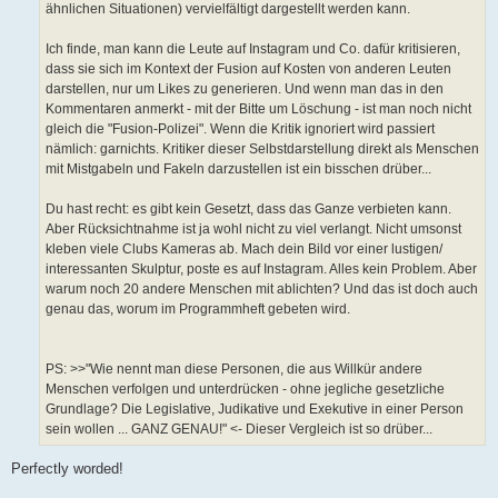
ähnlichen Situationen) vervielfältigt dargestellt werden kann.
Ich finde, man kann die Leute auf Instagram und Co. dafür kritisieren,
dass sie sich im Kontext der Fusion auf Kosten von anderen Leuten
darstellen, nur um Likes zu generieren. Und wenn man das in den
Kommentaren anmerkt - mit der Bitte um Löschung - ist man noch nicht
gleich die "Fusion-Polizei". Wenn die Kritik ignoriert wird passiert
nämlich: garnichts. Kritiker dieser Selbstdarstellung direkt als Menschen
mit Mistgabeln und Fakeln darzustellen ist ein bisschen drüber...
Du hast recht: es gibt kein Gesetzt, dass das Ganze verbieten kann.
Aber Rücksichtnahme ist ja wohl nicht zu viel verlangt. Nicht umsonst
kleben viele Clubs Kameras ab. Mach dein Bild vor einer lustigen/
interessanten Skulptur, poste es auf Instagram. Alles kein Problem. Aber
warum noch 20 andere Menschen mit ablichten? Und das ist doch auch
genau das, worum im Programmheft gebeten wird.
PS: >>"Wie nennt man diese Personen, die aus Willkür andere
Menschen verfolgen und unterdrücken - ohne jegliche gesetzliche
Grundlage? Die Legislative, Judikative und Exekutive in einer Person
sein wollen ... GANZ GENAU!" <- Dieser Vergleich ist so drüber...
Perfectly worded!