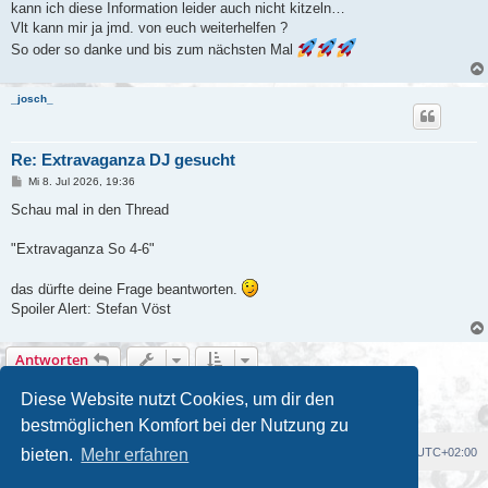
kann ich diese Information leider auch nicht kitzeln…
Vlt kann mir ja jmd. von euch weiterhelfen ?
So oder so danke und bis zum nächsten Mal
_josch_
Re: Extravaganza DJ gesucht
B
Mi 8. Jul 2026, 19:36
e
i
Schau mal in den Thread
t
r
a
"Extravaganza So 4-6"
g
das dürfte deine Frage beantworten.
Spoiler Alert: Stefan Vöst
Antworten
2 Beiträge • Seite
1
von
1
Diese Website nutzt Cookies, um dir den
bestmöglichen Komfort bei der Nutzung zu
Foren-Übersicht
Alle Cookies löschen
Alle Zeiten sind
UTC+02:00
bieten.
Mehr erfahren