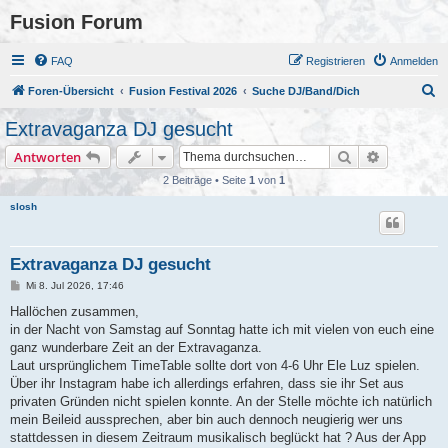
Fusion Forum
FAQ
Registrieren
Anmelden
S
Foren-Übersicht
Fusion Festival 2026
Suche DJ/Band/Dich
u
Extravaganza DJ gesucht
c
Suche
Erweiterte
Antworten
h
2 Beiträge • Seite
1
von
1
e
slosh
Extravaganza DJ gesucht
B
Mi 8. Jul 2026, 17:46
e
i
Hallöchen zusammen,
t
in der Nacht von Samstag auf Sonntag hatte ich mit vielen von euch eine
r
a
ganz wunderbare Zeit an der Extravaganza.
g
Laut ursprünglichem TimeTable sollte dort von 4-6 Uhr Ele Luz spielen.
Über ihr Instagram habe ich allerdings erfahren, dass sie ihr Set aus
privaten Gründen nicht spielen konnte. An der Stelle möchte ich natürlich
mein Beileid aussprechen, aber bin auch dennoch neugierig wer uns
stattdessen in diesem Zeitraum musikalisch beglückt hat ? Aus der App