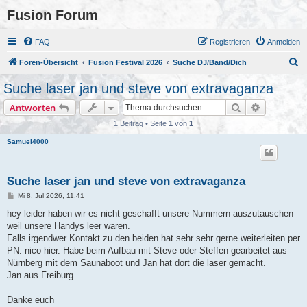
Fusion Forum
FAQ
Registrieren
Anmelden
S
Foren-Übersicht
Fusion Festival 2026
Suche DJ/Band/Dich
u
Suche laser jan und steve von extravaganza
c
Suche
Erweiterte
Antworten
h
1 Beitrag • Seite
1
von
1
e
Samuel4000
Suche laser jan und steve von extravaganza
B
Mi 8. Jul 2026, 11:41
e
i
hey leider haben wir es nicht geschafft unsere Nummern auszutauschen
t
weil unsere Handys leer waren.
r
a
Falls irgendwer Kontakt zu den beiden hat sehr sehr gerne weiterleiten per
g
PN. nico hier. Habe beim Aufbau mit Steve oder Steffen gearbeitet aus
Nürnberg mit dem Saunaboot und Jan hat dort die laser gemacht.
Jan aus Freiburg.
Danke euch