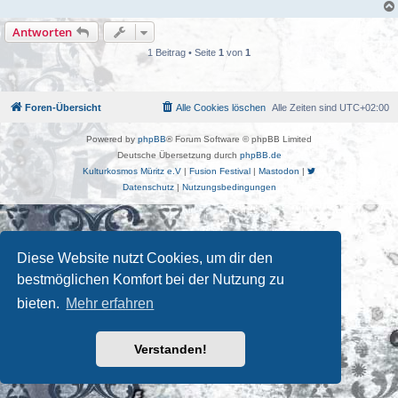
Antworten
1 Beitrag • Seite
1
von
1
Foren-Übersicht
Alle Cookies löschen
Alle Zeiten sind
UTC+02:00
Powered by
phpBB
® Forum Software © phpBB Limited
Deutsche Übersetzung durch
phpBB.de
Kulturkosmos Müritz e.V
|
Fusion Festival
|
Mastodon
|
Datenschutz
|
Nutzungsbedingungen
Diese Website nutzt Cookies, um dir den
bestmöglichen Komfort bei der Nutzung zu
bieten.
Mehr erfahren
Verstanden!