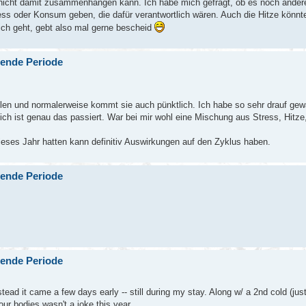
nicht damit zusammenhängen kann. Ich habe mich gefragt, ob es noch ander
ress oder Konsum geben, die dafür verantwortlich wären. Auch die Hitze könnt
ich geht, gebt also mal gerne bescheid
bende Periode
en und normalerweise kommt sie auch pünktlich. Ich habe so sehr drauf gewar
ich ist genau das passiert. War bei mir wohl eine Mischung aus Stress, Hitz
dieses Jahr hatten kann definitiv Auswirkungen auf den Zyklus haben.
bende Periode
bende Periode
ead it came a few days early -- still during my stay. Along w/ a 2nd cold (just 
our bodies wasn't a joke this year.