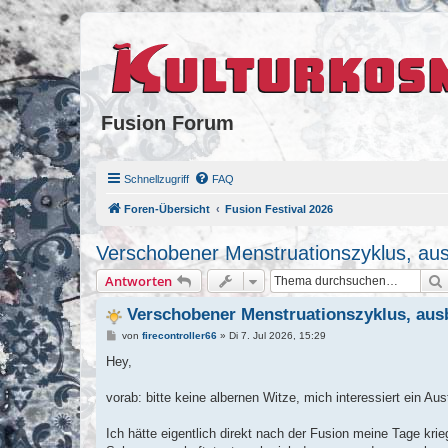
Fusion Forum
Schnellzugriff
FAQ
Foren-Übersicht
Fusion Festival 2026
Verschobener Menstruationszyklus, aus
Antworten
Verschobener Menstruationszyklus, aus
B
von
firecontroller66
»
Di 7. Jul 2026, 15:29
e
i
Hey,
t
r
a
vorab: bitte keine albernen Witze, mich interessiert ein Au
g
Ich hätte eigentlich direkt nach der Fusion meine Tage kri