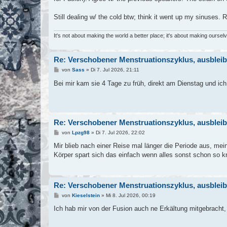
r
a
g
Still dealing w/ the cold btw; think it went up my sinuses. R
It's not about making the world a better place; it's about making ourse
Re: Verschobener Menstruationszyklus, ausblei
B
von
Sass
»
Di 7. Jul 2026, 21:11
e
i
Bei mir kam sie 4 Tage zu früh, direkt am Dienstag und i
t
r
a
g
Re: Verschobener Menstruationszyklus, ausblei
B
von
Lpzg98
»
Di 7. Jul 2026, 22:02
e
i
Mir blieb nach einer Reise mal länger die Periode aus, mei
t
Körper spart sich das einfach wenn alles sonst schon so kr
r
a
g
Re: Verschobener Menstruationszyklus, ausblei
B
von
Kieselstein
»
Mi 8. Jul 2026, 00:19
e
i
Ich hab mir von der Fusion auch ne Erkältung mitgebracht, 
t
r
a