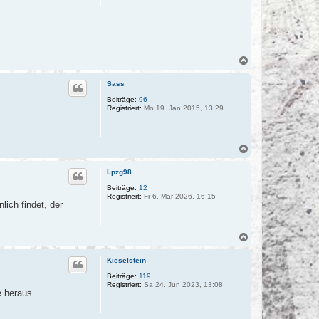
N
a
c
Sass
h
o
Beiträge:
96
Registriert:
Mo 19. Jan 2015, 13:29
b
e
n
N
a
c
Lpzg98
h
o
Beiträge:
12
Registriert:
Fr 6. Mär 2026, 16:15
b
ich findet, der
e
n
N
a
c
Kieselstein
h
o
Beiträge:
119
Registriert:
Sa 24. Jun 2023, 13:08
b
e heraus
e
n