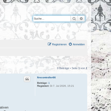
Suche
Erweiterte Suche
Registrieren
Anmelden
9 Beiträge • Seite
1
von
1
firecontroller66
Beiträge:
1
Registriert:
Di 7. Jul 2026, 15:21
ativen