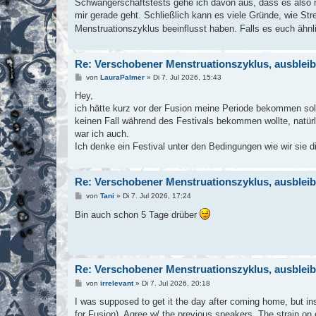
Schwangerschaftstests gehe ich davon aus, dass es also 
mir gerade geht. Schließlich kann es viele Gründe, wie St
Menstruationszyklus beeinflusst haben. Falls es euch ähnl
Re: Verschobener Menstruationszyklus, ausblei
B
von
LauraPalmer
»
Di 7. Jul 2026, 15:43
e
i
Hey,
t
ich hätte kurz vor der Fusion meine Periode bekommen soll
r
a
keinen Fall während des Festivals bekommen wollte, natürl
g
war ich auch.
Ich denke ein Festival unter den Bedingungen wie wir sie 
Re: Verschobener Menstruationszyklus, ausblei
B
von
Tani
»
Di 7. Jul 2026, 17:24
e
i
Bin auch schon 5 Tage drüber
t
r
a
g
Re: Verschobener Menstruationszyklus, ausblei
B
von
irrelevant
»
Di 7. Jul 2026, 20:18
e
i
I was supposed to get it the day after coming home, but inst
t
for Fusion). Agree w/ the previous speakers. The strain on 