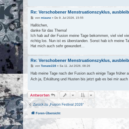
g
Re: Verschobener Menstruationszyklus, ausblei
B
von
miaunz
»
Do 9. Jul 2026, 15:55
e
i
Hallöchen,
t
danke für das Thema!
r
a
Ich hab auf der Fusion meine Tage bekommen, viel viel vi
g
richtig los. Nun ist es überstanden. Sonst hab ich meine T
Hat mich auch sehr gewundert...
Re: Verschobener Menstruationszyklus, ausblei
B
von
Tomate228
»
Sa 11. Jul 2026, 08:26
e
i
Hab meine Tage nach der Fusion auch einige Tage früher 
t
Ach ja, Erkältung und Husten bis jetzt gab es bei mir auch
r
a
g
Antworten
Zurück zu „Fusion Festival 2026“
Foren-Übersicht