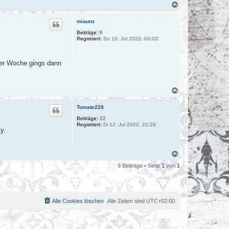
N
a
c
miaunz
h
o
Beiträge:
6
Registriert:
So 10. Jul 2022, 00:03
b
e
n
ner Woche gings dann
N
a
c
Tomate228
h
o
Beiträge:
22
Registriert:
Di 12. Jul 2022, 21:29
b
y.
e
n
N
a
9 Beiträge • Seite
1
von
1
c
h
o
b
e
Alle Cookies löschen
Alle Zeiten sind
UTC+02:00
n