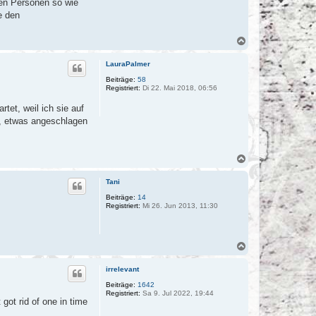
en Personen so wie
e den
N
a
c
LauraPalmer
h
o
Beiträge:
58
Registriert:
Di 22. Mai 2018, 06:56
b
e
tet, weil ich sie auf
n
e, etwas angeschlagen
N
a
c
Tani
h
o
Beiträge:
14
Registriert:
Mi 26. Jun 2013, 11:30
b
e
n
N
a
c
irrelevant
h
o
Beiträge:
1642
Registriert:
Sa 9. Jul 2022, 19:44
b
got rid of one in time
e
n