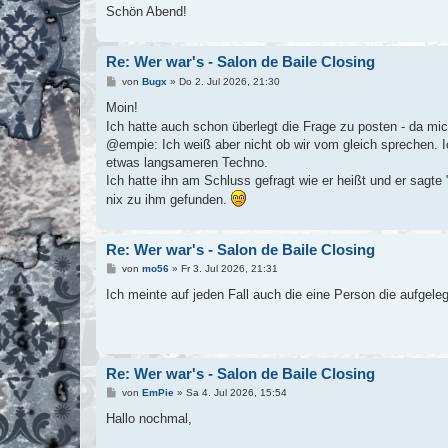
Schön Abend!
Re: Wer war's - Salon de Baile Closing
B
von
Bugx
»
Do 2. Jul 2026, 21:30
e
i
Moin!
t
Ich hatte auch schon überlegt die Frage zu posten - da mic
r
a
@empie: Ich weiß aber nicht ob wir vom gleich sprechen. Ich
g
etwas langsameren Techno.
Ich hatte ihn am Schluss gefragt wie er heißt und er sagt
nix zu ihm gefunden.
Re: Wer war's - Salon de Baile Closing
B
von
mo56
»
Fr 3. Jul 2026, 21:31
e
i
Ich meinte auf jeden Fall auch die eine Person die aufgel
t
r
a
g
Re: Wer war's - Salon de Baile Closing
B
von
EmPie
»
Sa 4. Jul 2026, 15:54
e
i
Hallo nochmal,
t
r