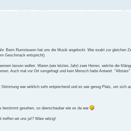
Jahr. Beim Rumsteuern hat uns die Musik angelockt. War exakt zur gleichen Ze
dem Geschmack entspricht).
nennen lassen wollen. Waren (wie letztes Jahr) zwei Herren, welche die Kläng
mmen. Auch mal vor Ort rumgefragt und kein Mensch hatte Antwort. "Allstars"
e Stimmung war wirklich sehr entprechend und es war genug Platz, um sich au
 uns bestimmt gesehen, so überschaubar wie es da war
.
t treffen wir uns ja!? Wäre witzig!