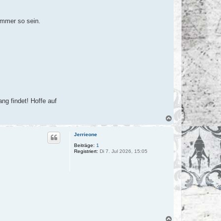
immer so sein.
ng findet! Hoffe auf
N
a
c
Jerrieone
h
o
Beiträge:
1
Registriert:
Di 7. Jul 2026, 15:05
b
e
n
N