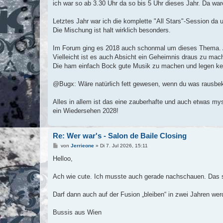
a
ich war so ab 3.30 Uhr da so bis 5 Uhr dieses Jahr. Da wa
g
Letztes Jahr war ich die komplette "All Stars"-Session da
Die Mischung ist halt wirklich besonders.
Im Forum ging es 2018 auch schonmal um dieses Thema. A
Vielleicht ist es auch Absicht ein Geheimnis draus zu ma
Die ham einfach Bock gute Musik zu machen und legen kei
@Bugx: Wäre natürlich fett gewesen, wenn du was rausbekom
Alles in allem ist das eine zauberhafte und auch etwas my
ein Wiedersehen 2028!
Re: Wer war's - Salon de Baile Closing
B
von
Jerrieone
»
Di 7. Jul 2026, 15:11
e
i
Helloo,
t
r
a
Ach wie cute. Ich musste auch gerade nachschauen. Das set
g
Darf dann auch auf der Fusion „bleiben“ in zwei Jahren werd 
Bussis aus Wien