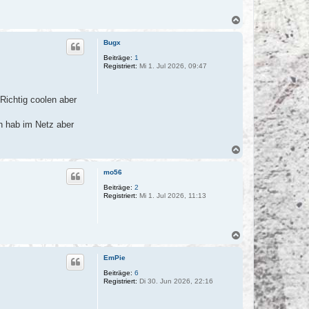
N
a
c
Bugx
h
o
Beiträge:
1
Registriert:
Mi 1. Jul 2026, 09:47
b
e
n
 Richtig coolen aber
ch hab im Netz aber
N
a
c
mo56
h
o
Beiträge:
2
Registriert:
Mi 1. Jul 2026, 11:13
b
e
n
N
a
c
EmPie
h
o
Beiträge:
6
Registriert:
Di 30. Jun 2026, 22:16
b
e
n