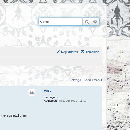
Suche
Erweiterte Suche
Registrieren
Anmelden
6 Beiträge • Seite
1
von
1
mo56
Beiträge:
2
Registriert:
Mi 1. Jul 2026, 11:13
hne zusätzlicher