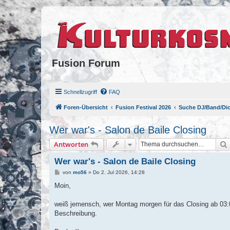
Fusion Forum
Schnellzugriff
FAQ
Foren-Übersicht
Fusion Festival 2026
Suche DJ/Band/Di
Wer war's - Salon de Baile Closing
Antworten
Wer war's - Salon de Baile Closing
B
von
mo56
»
Do 2. Jul 2026, 14:28
e
i
Moin,
t
r
a
weiß jemensch, wer Montag morgen für das Closing ab 03:00
g
Beschreibung.