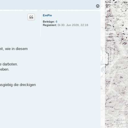
N
a
c
EmPie
h
o
Beiträge:
6
Registriert:
Di 30. Jun 2026, 22:16
b
e
n
it, wie in diesem
e darboten.
 eben.
sgiebig die dreckigen