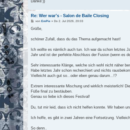
Danke:))
Re: Wer war's - Salon de Baile Closing
B
von
EmPie
»
Do 2. Jul 2026, 20:03
e
i
Grüße,
t
r
a
schöner Zufall, dass du das Thema aufgemacht hast!
g
Ich wollte es nämlich auch tun. Ich war da schon letztes 
Jahr und ist der perfekte Abschluss der Fusion (wenn es 
Sehr interessante Klänge, welche sich wohl nicht näher be
Habe letztes Jahr schon recherchiert und nichts rausbeko
Vielleicht auch gut so...oder eben genau darum...!?
Extrem interessante Mischung und wirklich meisterlich! Di
Füße final zu bestäuben.
Genau so liebe ich dieses Festival!
Du, tut mir leid, dass ich nicht helfen konnte. Wir haben
Ich hoffe, es gibt in zwei Jahren eine Fortsetzung. Vielleich
So denn..