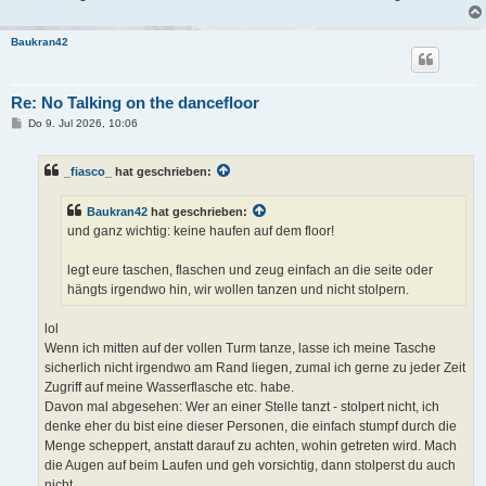
Baukran42
Re: No Talking on the dancefloor
B
Do 9. Jul 2026, 10:06
e
i
t
_fiasco_
hat geschrieben:
r
a
g
Baukran42
hat geschrieben:
und ganz wichtig: keine haufen auf dem floor!
legt eure taschen, flaschen und zeug einfach an die seite oder
hängts irgendwo hin, wir wollen tanzen und nicht stolpern.
lol
Wenn ich mitten auf der vollen Turm tanze, lasse ich meine Tasche
sicherlich nicht irgendwo am Rand liegen, zumal ich gerne zu jeder Zeit
Zugriff auf meine Wasserflasche etc. habe.
Davon mal abgesehen: Wer an einer Stelle tanzt - stolpert nicht, ich
denke eher du bist eine dieser Personen, die einfach stumpf durch die
Menge scheppert, anstatt darauf zu achten, wohin getreten wird. Mach
die Augen auf beim Laufen und geh vorsichtig, dann stolperst du auch
nicht.