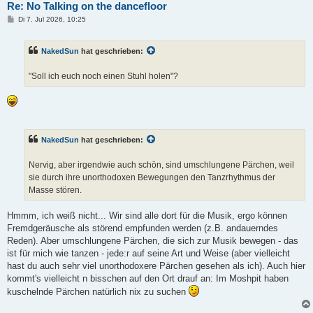
Re: No Talking on the dancefloor
B
Di 7. Jul 2026, 10:25
e
i
t
NakedSun
hat geschrieben:
r
a
g
"Soll ich euch noch einen Stuhl holen"?
NakedSun
hat geschrieben:
Nervig, aber irgendwie auch schön, sind umschlungene Pärchen, weil
sie durch ihre unorthodoxen Bewegungen den Tanzrhythmus der
Masse stören.
Hmmm, ich weiß nicht... Wir sind alle dort für die Musik, ergo können
Fremdgeräusche als störend empfunden werden (z.B. andauerndes
Reden). Aber umschlungene Pärchen, die sich zur Musik bewegen - das
ist für mich wie tanzen - jede:r auf seine Art und Weise (aber vielleicht
hast du auch sehr viel unorthodoxere Pärchen gesehen als ich). Auch hier
kommt's vielleicht n bisschen auf den Ort drauf an: Im Moshpit haben
kuschelnde Pärchen natürlich nix zu suchen