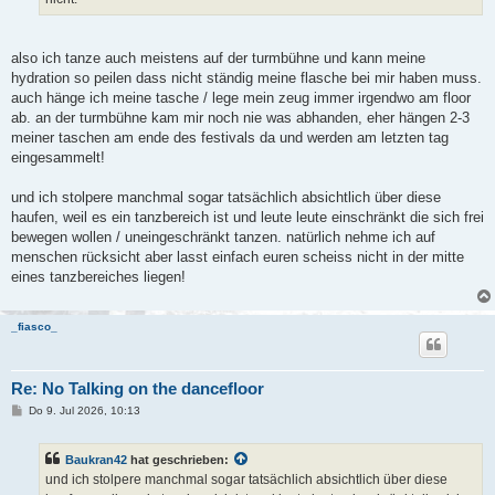
also ich tanze auch meistens auf der turmbühne und kann meine
hydration so peilen dass nicht ständig meine flasche bei mir haben muss.
auch hänge ich meine tasche / lege mein zeug immer irgendwo am floor
ab. an der turmbühne kam mir noch nie was abhanden, eher hängen 2-3
meiner taschen am ende des festivals da und werden am letzten tag
eingesammelt!
und ich stolpere manchmal sogar tatsächlich absichtlich über diese
haufen, weil es ein tanzbereich ist und leute leute einschränkt die sich frei
bewegen wollen / uneingeschränkt tanzen. natürlich nehme ich auf
menschen rücksicht aber lasst einfach euren scheiss nicht in der mitte
eines tanzbereiches liegen!
_fiasco_
Re: No Talking on the dancefloor
B
Do 9. Jul 2026, 10:13
e
i
t
Baukran42
hat geschrieben:
r
a
und ich stolpere manchmal sogar tatsächlich absichtlich über diese
g