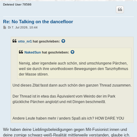
Deleted User 78586
Re: No Talking on the dancefloor
B
Di 7. Jul 2026, 10:44
e
i
t
otto_nr1
hat geschrieben:
r
a
g
NakedSun
hat geschrieben:
Nervig, aber irgendwie auch schön, sind umschlungene Pärchen,
weil sie durch ihre unorthodoxen Bewegungen den Tanzrhythmus
der Masse stören.
Und dieses Zitat fasst dann auch schön den ganzen Thread zusammen.
Der Thread ist in etwa das Äquivalent vom Weirdo der im Park
glückliche Pärchen anglotzt und mit Dingen beschmeißt.
Andere Leute haben mehr / anders Spaß als ich? HOW DARE YOU
Wir haben deine Lieblingsbeleidigungen gegen Mit-Fusionist:innen und
deine zornige schwarz-weiß-Realität mittlerweile verstanden, glaube ich.