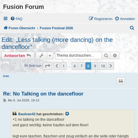
Fusion Forum
FAQ
Registrieren
Anmelden
S
Foren-Übersicht
Fusion Festival 2026
u
Edit: „Less talking (more dancing) on the
c
dancefloor“
h
Suche
Erweiterte
Antworten
e
Seite
8
von
10
1
6
7
8
9
10
Vorherige
Nächste
96 Beiträge
…
iron
Re: No Talking on the dancefloor
B
Mo 6. Jul 2026, 16:12
e
i
t
Baukran42
hat geschrieben:
r
a
+1 no talking on the dancefloor
g
und ganz wichtig: keine haufen auf dem floor!
legt eure taschen, flaschen und zeug einfach an die seite oder hängts