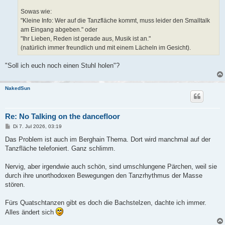
Sowas wie:
"Kleine Info: Wer auf die Tanzfläche kommt, muss leider den Smalltalk
am Eingang abgeben." oder
"Ihr Lieben, Reden ist gerade aus, Musik ist an."
(natürlich immer freundlich und mit einem Lächeln im Gesicht).
"Soll ich euch noch einen Stuhl holen"?
NakedSun
Re: No Talking on the dancefloor
B
Di 7. Jul 2026, 03:19
e
i
Das Problem ist auch im Berghain Thema. Dort wird manchmal auf der
t
Tanzfläche telefoniert. Ganz schlimm.
r
a
g
Nervig, aber irgendwie auch schön, sind umschlungene Pärchen, weil sie
durch ihre unorthodoxen Bewegungen den Tanzrhythmus der Masse
stören.
Fürs Quatschtanzen gibt es doch die Bachstelzen, dachte ich immer.
Alles ändert sich