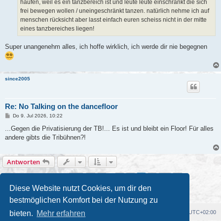
haufen, weil es ein tanzbereich ist und leute leute einschränkt die sich
frei bewegen wollen / uneingeschränkt tanzen. natürlich nehme ich auf
menschen rücksicht aber lasst einfach euren scheiss nicht in der mitte
eines tanzbereiches liegen!
Super unangenehm alles, ich hoffe wirklich, ich werde dir nie begegnen
since2005
Re: No Talking on the dancefloor
B
Do 9. Jul 2026, 10:22
e
i
...Gegen die Privatisierung der TB!... Es ist und bleibt ein Floor! Für alles
t
andere gibts die Tribühnen?!
r
a
g
Antworten
Seite
8
von
10
1
6
7
8
9
10
Vorherige
Nächste
96 Beiträge
…
Diese Website nutzt Cookies, um dir den
bestmöglichen Komfort bei der Nutzung zu
bieten.
Mehr erfahren
Foren-Übersicht
Alle Cookies löschen
Alle Zeiten sind
UTC+02:00