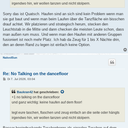
irgendwo hin, wir wollen tanzen und nicht stolpern.
Sorry das ist Quatsch. Haufen sind an sich sind kein Problem wenn man
sie gut baut und wenn man beim Laufen über die Tanzfläche ein bisschen
drauf achtet. Wir platzieren und strategisch herum, stecken den
Leuchtstab in die Mitte und dann checken die meisten Leute schon, dass
man außen rum muss. Und wenn man den Haufen mit anderen Gruppen
fusioniert ist noch mehr Platz. Ich hab da Zeug für 1 bis X Nächte drin,
den an deren Rand zu legen ist einfach keine Option.
NakedSun
Re: No Talking on the dancefloor
B
Di 7. Jul 2026, 03:04
e
i
t
Baukran42
hat geschrieben:
r
a
+1 no talking on the dancefloor
g
und ganz wichtig: keine haufen auf dem floor!
legt eure taschen, flaschen und zeug einfach an die seite oder hängts
irgendwo hin, wir wollen tanzen und nicht stolpern.
Besser beeindruckende Taschenberge als einzelne Taschen auf dem