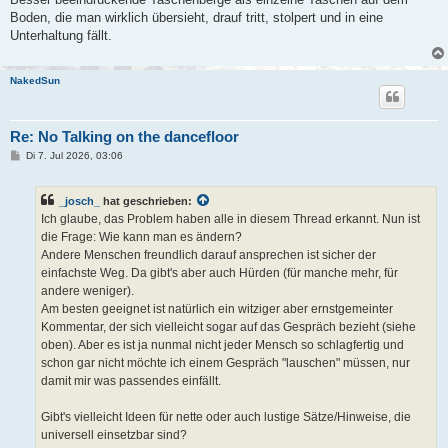
Boden, die man wirklich übersieht, drauf tritt, stolpert und in eine
Unterhaltung fällt.
NakedSun
Re: No Talking on the dancefloor
B
Di 7. Jul 2026, 03:06
e
i
t
_josch_
hat geschrieben:
r
a
Ich glaube, das Problem haben alle in diesem Thread erkannt. Nun ist
g
die Frage: Wie kann man es ändern?
Andere Menschen freundlich darauf ansprechen ist sicher der
einfachste Weg. Da gibt's aber auch Hürden (für manche mehr, für
andere weniger).
Am besten geeignet ist natürlich ein witziger aber ernstgemeinter
Kommentar, der sich vielleicht sogar auf das Gespräch bezieht (siehe
oben). Aber es ist ja nunmal nicht jeder Mensch so schlagfertig und
schon gar nicht möchte ich einem Gespräch "lauschen" müssen, nur
damit mir was passendes einfällt.
Gibt's vielleicht Ideen für nette oder auch lustige Sätze/Hinweise, die
universell einsetzbar sind?