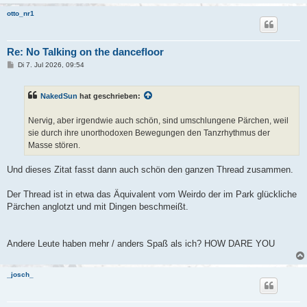
otto_nr1
Re: No Talking on the dancefloor
B
Di 7. Jul 2026, 09:54
e
i
t
NakedSun
hat geschrieben:
r
a
g
Nervig, aber irgendwie auch schön, sind umschlungene Pärchen, weil
sie durch ihre unorthodoxen Bewegungen den Tanzrhythmus der
Masse stören.
Und dieses Zitat fasst dann auch schön den ganzen Thread zusammen.
Der Thread ist in etwa das Äquivalent vom Weirdo der im Park glückliche
Pärchen anglotzt und mit Dingen beschmeißt.
Andere Leute haben mehr / anders Spaß als ich? HOW DARE YOU
_josch_