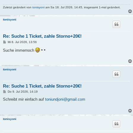
Zuletzt geändert von
tonisyoni
am Sa 18. Jul 2026, 14:45, insgesamt 1-mal geändert.
tonisyoni
Re: Suche 1 Ticket, zahle Storno+20€!
B
Mi 8. Jul 2026, 13:56
e
i
Suche immernoch
t
r
a
g
tonisyoni
Re: Suche 1 Ticket, zahle Storno+20€!
B
Do 9. Jul 2026, 14:19
e
i
Schreibt mir einfach auf
toniundjoni@gmail.com
t
r
a
g
tonisyoni