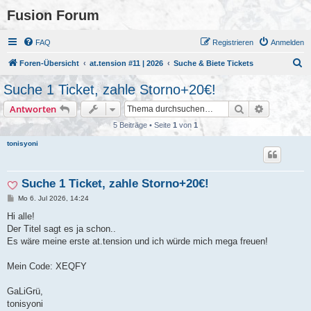
Fusion Forum
FAQ
Registrieren
Anmelden
S
Foren-Übersicht
at.tension #11 | 2026
Suche & Biete Tickets
u
Suche 1 Ticket, zahle Storno+20€!
c
Suche
Erweiterte
Antworten
h
5 Beiträge • Seite
1
von
1
e
tonisyoni
Suche 1 Ticket, zahle Storno+20€!
B
Mo 6. Jul 2026, 14:24
e
i
Hi alle!
t
Der Titel sagt es ja schon..
r
a
Es wäre meine erste at.tension und ich würde mich mega freuen!
g
Mein Code: XEQFY
GaLiGrü,
tonisyoni