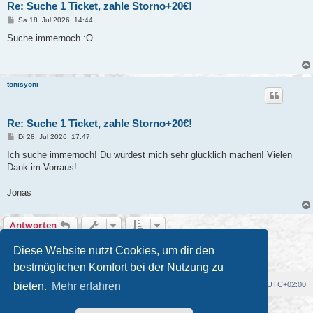
Re: Suche 1 Ticket, zahle Storno+20€!
B
Sa 18. Jul 2026, 14:44
e
i
Suche immernoch :O
t
r
a
g
tonisyoni
Re: Suche 1 Ticket, zahle Storno+20€!
B
Di 28. Jul 2026, 17:47
e
i
Ich suche immernoch! Du würdest mich sehr glücklich machen! Vielen
t
Dank im Vorraus!
r
a
g
Jonas
Antworten
5 Beiträge • Seite
1
von
1
Diese Website nutzt Cookies, um dir den
bestmöglichen Komfort bei der Nutzung zu
Foren-Übersicht
Alle Cookies löschen
Alle Zeiten sind
UTC+02:00
bieten.
Mehr erfahren
Powered by
phpBB
® Forum Software © phpBB Limited