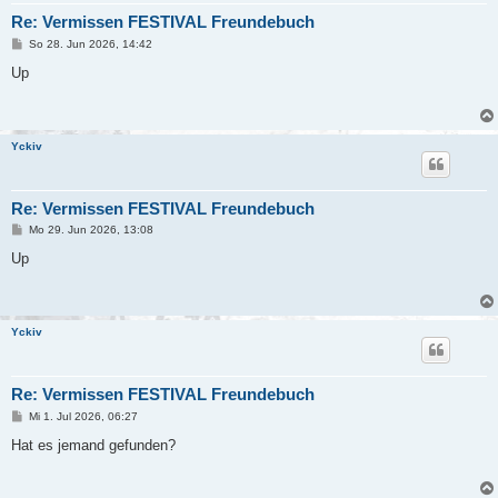
Re: Vermissen FESTIVAL Freundebuch
B
So 28. Jun 2026, 14:42
e
i
Up
t
r
a
g
Yckiv
Re: Vermissen FESTIVAL Freundebuch
B
Mo 29. Jun 2026, 13:08
e
i
Up
t
r
a
g
Yckiv
Re: Vermissen FESTIVAL Freundebuch
B
Mi 1. Jul 2026, 06:27
e
i
Hat es jemand gefunden?
t
r
a
g