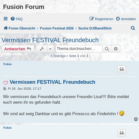
Fusion Forum
FAQ
Registrieren
Anmelden
S
Foren-Übersicht
Fusion Festival 2026
Suche DJ/Band/Dich
u
Vermissen FESTIVAL Freundebuch
c
Suche
Erweiterte
Antworten
h
8 Beiträge • Seite
1
von
1
e
Yckiv
Vermissen FESTIVAL Freundebuch
B
Fr 26. Jun 2026, 17:17
e
i
Wir vermissen das Freundebuch unserer Freundin Lisa!!!! Bitte meldet
t
euch wenn ihr es gefunden habt.
r
a
g
Wir sind auf ewig Dankbar und es gibt Prosecco als Finderlohn !
Yckiv