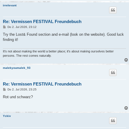
irrelevant
Re: Vermissen FESTIVAL Freundebuch
B
Do 2. Jul 2026, 23:12
e
i
Try the Lost& Found section and e-mail (look on the website). Good luck
t
finding it!
r
a
g
It's not about making the world a better place; it's about making ourselves better
persons. The rest comes naturally.
malekyoumalek_93
Re: Vermissen FESTIVAL Freundebuch
B
Do 2. Jul 2026, 23:25
e
i
Rot und schwarz?
t
r
a
g
Yckiv