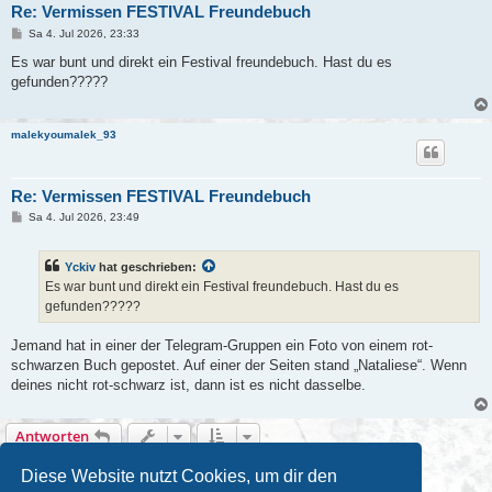
Re: Vermissen FESTIVAL Freundebuch
B
Sa 4. Jul 2026, 23:33
e
i
Es war bunt und direkt ein Festival freundebuch. Hast du es
t
gefunden?????
r
a
g
malekyoumalek_93
Re: Vermissen FESTIVAL Freundebuch
B
Sa 4. Jul 2026, 23:49
e
i
t
Yckiv
hat geschrieben:
r
a
Es war bunt und direkt ein Festival freundebuch. Hast du es
g
gefunden?????
Jemand hat in einer der Telegram-Gruppen ein Foto von einem rot-
schwarzen Buch gepostet. Auf einer der Seiten stand „Nataliese“. Wenn
deines nicht rot-schwarz ist, dann ist es nicht dasselbe.
Antworten
8 Beiträge • Seite
1
von
1
Diese Website nutzt Cookies, um dir den