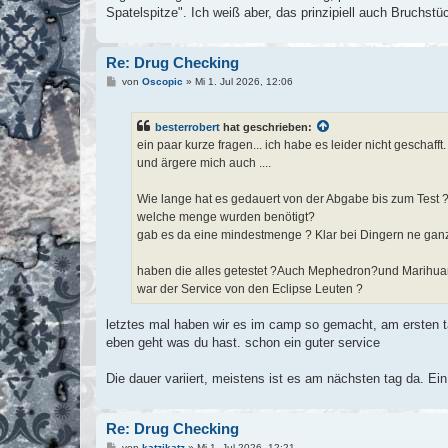
Spatelspitze". Ich weiß aber, das prinzipiell auch Bruchstü
Re: Drug Checking
B
von
Oscopic
»
Mi 1. Jul 2026, 12:06
e
i
t
besterrobert
hat geschrieben:
r
a
ein paar kurze fragen... ich habe es leider nicht geschafft.
g
und ärgere mich auch ....
Wie lange hat es gedauert von der Abgabe bis zum Test 
welche menge wurden benötigt?
gab es da eine mindestmenge ? Klar bei Dingern ne ga
haben die alles getestet ?Auch Mephedron?und Marihu
war der Service von den Eclipse Leuten ?
letztes mal haben wir es im camp so gemacht, am ersten ta
eben geht was du hast. schon ein guter service
Die dauer variiert, meistens ist es am nächsten tag da. E
Re: Drug Checking
B
von
katzikatz
»
Mi 1. Jul 2026, 12:21