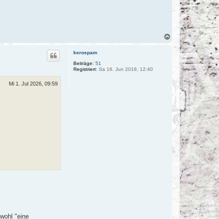
N
a
c
kerospam
h
o
Beiträge:
51
Registriert:
Sa 16. Jun 2018, 12:40
b
e
n
Mi 1. Jul 2026, 09:59
wohl "eine