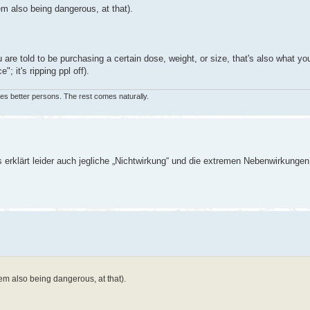
em also being dangerous, at that).
you are told to be purchasing a certain dose, weight, or size, that's also what y
; it's ripping ppl off).
lves better persons. The rest comes naturally.
 erklärt leider auch jegliche „Nichtwirkung“ und die extremen Nebenwirkungen
em also being dangerous, at that).