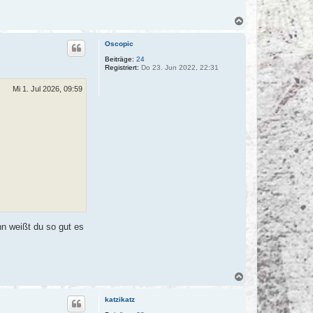
N
a
c
Oscopic
h
o
Beiträge:
24
Registriert:
Do 23. Jun 2022, 22:31
b
e
n
Mi 1. Jul 2026, 09:59
nn weißt du so gut es
N
a
c
katzikatz
h