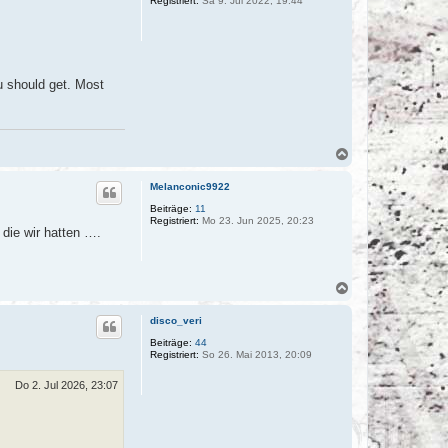
Registriert:
Sa 9. Jul 2022, 19:44
b
e
n
ou should get. Most
N
a
c
Melanconic9922
h
o
Beiträge:
11
Registriert:
Mo 23. Jun 2025, 20:23
b
 die wir hatten ….
e
n
N
a
c
disco_veri
h
o
Beiträge:
44
Registriert:
So 26. Mai 2013, 20:09
b
e
n
Do 2. Jul 2026, 23:07