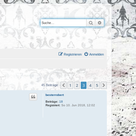
Suche
Erweiterte Suche
Registrieren
Anmelden
1
2
3
4
5
Vorherige
Nächste
45 Beiträge
besterrobert
Beiträge:
18
Registriert:
So 10. Jun 2018, 12:02