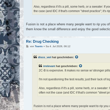
Also, regardless if it's a pill, some herb, or a sweater: If 
the case (and IDC if that's common "street practice"; it's rip
Fusion is not a place where many people want to rip you of.
them know the small difference and enjoy the good select
Re: Drug Checking
B
von
Toanis
»
Sa 4. Jul 2026, 06:12
e
i
t
disco_veri
hat geschrieben:
r
a
g
irrelevant
hat geschrieben:
2C-B is expensive. It makes no sense w/ stronger pills
I'm not questioning the test results; just their lack of lo
Also, regardless if it's a pill, some herb, or a sweater
often not the case (and IDC if that's common "street pract
Fusion is not a place where many people want to rip you of