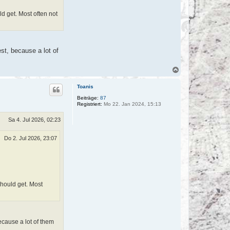
ld get. Most often not
st, because a lot of
N
a
c
Toanis
h
o
Beiträge:
87
Registriert:
Mo 22. Jan 2024, 15:13
b
e
n
Sa 4. Jul 2026, 02:23
Do 2. Jul 2026, 23:07
 should get. Most
ecause a lot of them