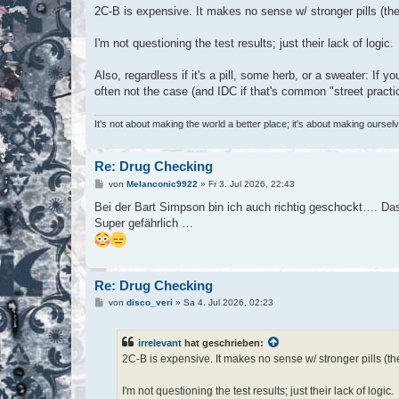
i
2C-B is expensive. It makes no sense w/ stronger pills (th
t
r
a
I'm not questioning the test results; just their lack of logic.
g
Also, regardless if it's a pill, some herb, or a sweater: If 
often not the case (and IDC if that's common "street practice"
It's not about making the world a better place; it's about making ourse
Re: Drug Checking
B
von
Melanconic9922
»
Fr 3. Jul 2026, 22:43
e
i
Bei der Bart Simpson bin ich auch richtig geschockt…. Das
t
Super gefährlich …
r
a
g
Re: Drug Checking
B
von
disco_veri
»
Sa 4. Jul 2026, 02:23
e
i
t
irrelevant
hat geschrieben:
r
a
2C-B is expensive. It makes no sense w/ stronger pills (th
g
I'm not questioning the test results; just their lack of logic.