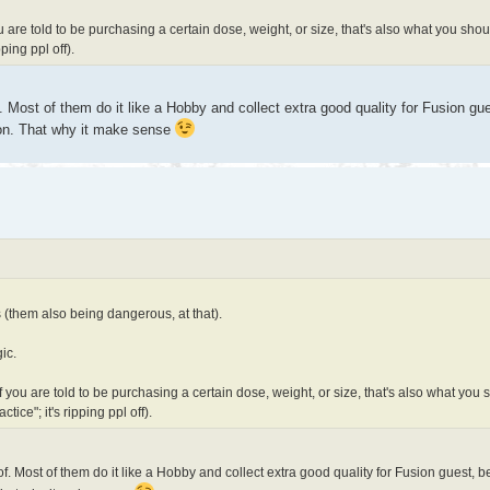
you are told to be purchasing a certain dose, weight, or size, that's also what you shou
ping ppl off).
 Most of them do it like a Hobby and collect extra good quality for Fusion gue
ion. That why it make sense
 (them also being dangerous, at that).
gic.
: If you are told to be purchasing a certain dose, weight, or size, that's also what you
ice"; it's ripping ppl off).
. Most of them do it like a Hobby and collect extra good quality for Fusion guest, b