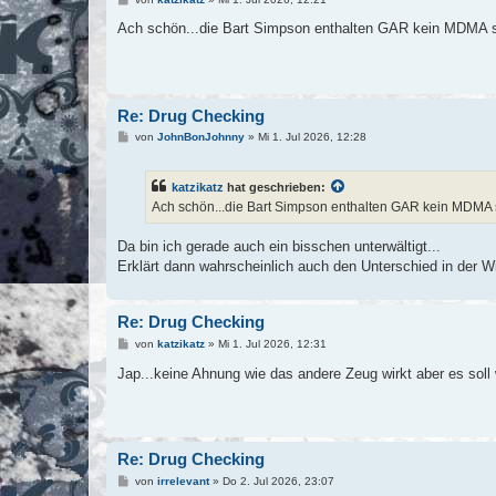
e
i
Ach schön...die Bart Simpson enthalten GAR kein MDMA s
t
r
a
g
Re: Drug Checking
B
von
JohnBonJohnny
»
Mi 1. Jul 2026, 12:28
e
i
t
katzikatz
hat geschrieben:
r
a
Ach schön...die Bart Simpson enthalten GAR kein MDMA 
g
Da bin ich gerade auch ein bisschen unterwältigt...
Erklärt dann wahrscheinlich auch den Unterschied in der W
Re: Drug Checking
B
von
katzikatz
»
Mi 1. Jul 2026, 12:31
e
i
Jap...keine Ahnung wie das andere Zeug wirkt aber es soll
t
r
a
g
Re: Drug Checking
B
von
irrelevant
»
Do 2. Jul 2026, 23:07
e