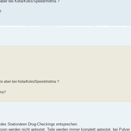
e aber bei Keta/Koks/Speed/mdma ?
?
?
nze aber bei Keta/Koks/Speed/mdma ?
ana?
d des Stationären Drug-Checkings entsprechen.
zen werden nicht getestet. Teile werden immer komplett getestet, bei Pulver 