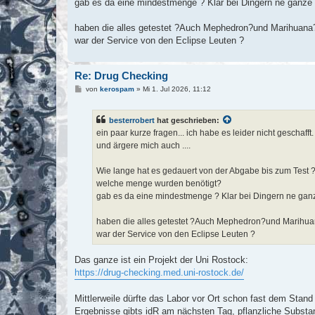
gab es da eine mindestmenge ? Klar bei Dingern ne ganz
haben die alles getestet ?Auch Mephedron?und Marihuana
war der Service von den Eclipse Leuten ?
Re: Drug Checking
B
von
kerospam
»
Mi 1. Jul 2026, 11:12
e
i
t
besterrobert
hat geschrieben:
r
a
ein paar kurze fragen... ich habe es leider nicht geschafft.
g
und ärgere mich auch ....
Wie lange hat es gedauert von der Abgabe bis zum Test 
welche menge wurden benötigt?
gab es da eine mindestmenge ? Klar bei Dingern ne ga
haben die alles getestet ?Auch Mephedron?und Marihu
war der Service von den Eclipse Leuten ?
Das ganze ist ein Projekt der Uni Rostock:
https://drug-checking.med.uni-rostock.de/
Mittlerweile dürfte das Labor vor Ort schon fast dem Stan
Ergebnisse gibts idR am nächsten Tag, pflanzliche Substan