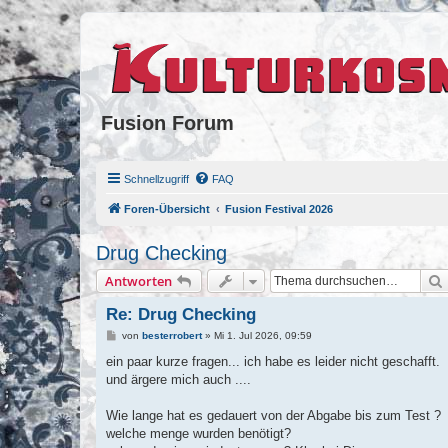
Fusion Forum
Schnellzugriff
FAQ
Foren-Übersicht
Fusion Festival 2026
Drug Checking
Antworten
Re: Drug Checking
B
von
besterrobert
»
Mi 1. Jul 2026, 09:59
e
i
ein paar kurze fragen... ich habe es leider nicht geschafft.
t
und ärgere mich auch ....
r
a
g
Wie lange hat es gedauert von der Abgabe bis zum Test ?
welche menge wurden benötigt?