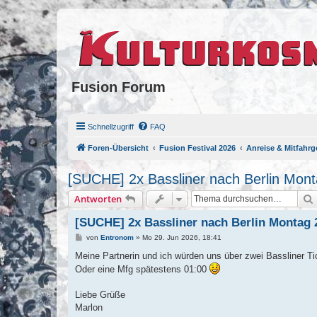
Fusion Forum
Schnellzugriff
FAQ
Foren-Übersicht
Fusion Festival 2026
Anreise & Mitfahrg
[SUCHE] 2x Bassliner nach Berlin Mon
Antworten
[SUCHE] 2x Bassliner nach Berlin Montag 
B
von
Entronom
»
Mo 29. Jun 2026, 18:41
e
i
Meine Partnerin und ich würden uns über zwei Bassliner Ti
t
Oder eine Mfg spätestens 01:00
r
a
g
Liebe Grüße
Marlon