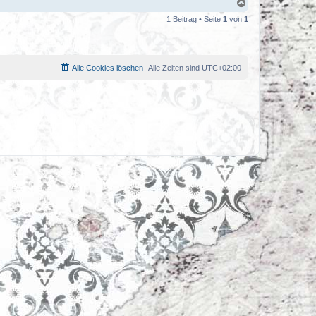
N
a
1 Beitrag • Seite
1
von
1
c
h
o
b
e
Alle Cookies löschen
Alle Zeiten sind
UTC+02:00
n