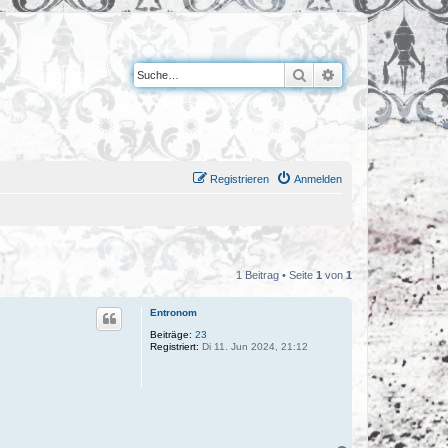
Suche
Erweiterte Suche
Registrieren
Anmelden
1 Beitrag • Seite
1
von
1
Entronom
Beiträge:
23
Registriert:
Di 11. Jun 2024, 21:12