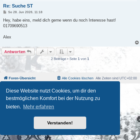
Re: Suche ST
B
So 28. Jun 2026, 11:18
e
i
Hey, habe eins, meld dich gerne wenn du noch Interesse hast!
t
01709690513
r
a
g
Alex
Antworten
2 Beiträge • Seite
1
von
1
Foren-Übersicht
Alle Cookies löschen
Alle Zeiten sind
UTC+02:00
Powered by
phpBB
® Forum Software © phpBB Limited
Diese Website nutzt Cookies, um dir den
Deutsche Übersetzung durch
phpBB.de
bestmöglichen Komfort bei der Nutzung zu
Kulturkosmos Müritz e.V
|
Fusion Festival
|
Mastodon
|
bieten.
Mehr erfahren
Datenschutz
|
Nutzungsbedingungen
Verstanden!