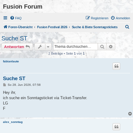
Fusion Forum
FAQ
Registrieren
Anmelden
S
Foren-Übersicht
Fusion Festival 2026
Suche & Biete Sonntagstickets
u
Suche ST
c
Suche
Erweiterte
Antworten
h
2 Beiträge • Seite
1
von
1
e
fabianlaute
Suche ST
B
So 28. Jun 2026, 07:58
e
i
Hey ihr,
t
ich suche ein Sonntagsticket via Ticket-Transfer.
r
a
LG
g
F
alex_sonntag