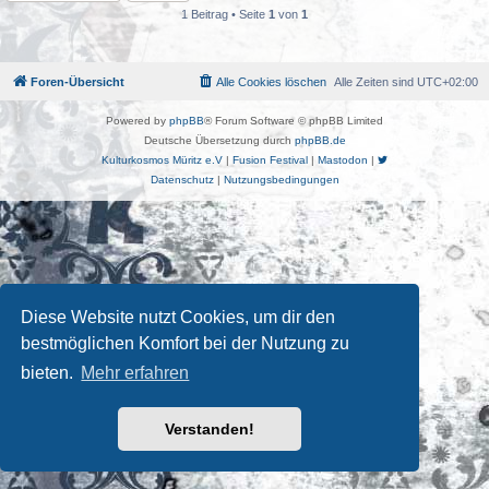
1 Beitrag • Seite
1
von
1
Foren-Übersicht
Alle Cookies löschen
Alle Zeiten sind
UTC+02:00
Powered by
phpBB
® Forum Software © phpBB Limited
Deutsche Übersetzung durch
phpBB.de
Kulturkosmos Müritz e.V
|
Fusion Festival
|
Mastodon
|
Datenschutz
|
Nutzungsbedingungen
Diese Website nutzt Cookies, um dir den
bestmöglichen Komfort bei der Nutzung zu
bieten.
Mehr erfahren
Verstanden!