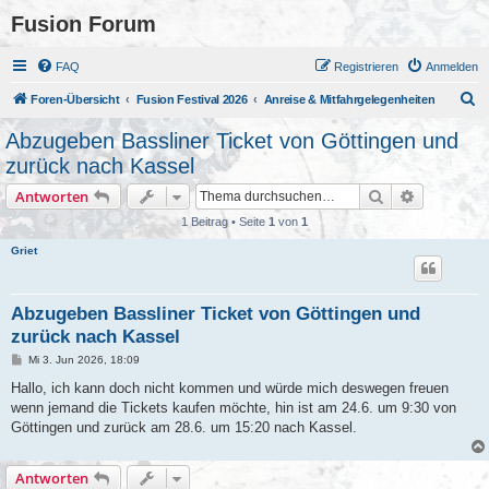
Fusion Forum
FAQ
Registrieren
Anmelden
S
Foren-Übersicht
Fusion Festival 2026
Anreise & Mitfahrgelegenheiten
u
Abzugeben Bassliner Ticket von Göttingen und
c
zurück nach Kassel
h
Suche
Erweiterte
Antworten
e
1 Beitrag • Seite
1
von
1
Griet
Abzugeben Bassliner Ticket von Göttingen und
zurück nach Kassel
B
Mi 3. Jun 2026, 18:09
e
i
Hallo, ich kann doch nicht kommen und würde mich deswegen freuen
t
wenn jemand die Tickets kaufen möchte, hin ist am 24.6. um 9:30 von
r
a
Göttingen und zurück am 28.6. um 15:20 nach Kassel.
g
Antworten