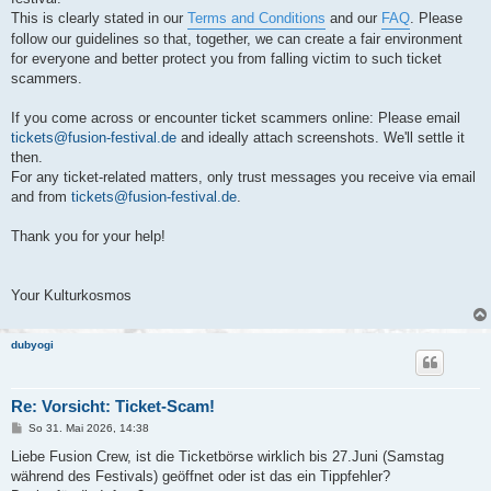
This is clearly stated in our
Terms and Conditions
and our
FAQ
. Please
follow our guidelines so that, together, we can create a fair environment
for everyone and better protect you from falling victim to such ticket
scammers.
If you come across or encounter ticket scammers online: Please email
tickets@fusion-festival.de
and ideally attach screenshots. We'll settle it
then.
For any ticket-related matters, only trust messages you receive via email
and from
tickets@fusion-festival.de
.
Thank you for your help!
Your Kulturkosmos
dubyogi
Re: Vorsicht: Ticket-Scam!
B
So 31. Mai 2026, 14:38
e
i
Liebe Fusion Crew, ist die Ticketbörse wirklich bis 27.Juni (Samstag
t
während des Festivals) geöffnet oder ist das ein Tippfehler?
r