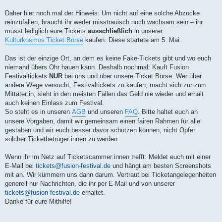
Daher hier noch mal der Hinweis: Um nicht auf eine solche Abzocke
reinzufallen, braucht ihr weder misstrauisch noch wachsam sein – ihr
müsst lediglich eure Tickets
ausschließlich
in unserer
Kulturkosmos Ticket:Börse
kaufen. Diese startete am 5. Mai.
Das ist der einzige Ort, an dem es keine Fake-Tickets gibt und wo euch
niemand übers Ohr hauen kann. Deshalb nochmal: Kauft Fusion
Festivaltickets
NUR
bei uns und über unsere Ticket:Börse. Wer über
andere Wege versucht, Festivaltickets zu kaufen, macht sich zur:zum
Mittäter:in, sieht in den meisten Fällen das Geld nie wieder und erhält
auch keinen Einlass zum Festival.
So steht es in unseren
AGB
und unseren
FAQ
. Bitte haltet euch an
unsere Vorgaben, damit wir gemeinsam einen fairen Rahmen für alle
gestalten und wir euch besser davor schützen können, nicht Opfer
solcher Ticketbetrüger:innen zu werden.
Wenn ihr im Netz auf Ticketscammer:innen trefft: Meldet euch mit einer
E-Mail bei
tickets@fusion-festival.de
und hängt am besten Screenshots
mit an. Wir kümmern uns dann darum. Vertraut bei Ticketangelegenheiten
generell nur Nachrichten, die ihr per E-Mail und von unserer
tickets@fusion-festival.de
erhaltet.
Danke für eure Mithilfe!