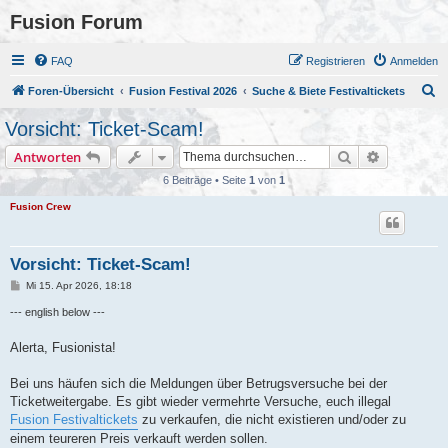
Fusion Forum
FAQ
Registrieren
Anmelden
S
Foren-Übersicht
Fusion Festival 2026
Suche & Biete Festivaltickets
u
Vorsicht: Ticket-Scam!
c
Suche
Erweiterte
Antworten
h
6 Beiträge • Seite
1
von
1
e
Fusion Crew
Vorsicht: Ticket-Scam!
B
Mi 15. Apr 2026, 18:18
e
i
--- english below ---
t
r
a
Alerta, Fusionista!
g
Bei uns häufen sich die Meldungen über Betrugsversuche bei der
Ticketweitergabe. Es gibt wieder vermehrte Versuche, euch illegal
Fusion Festivaltickets
zu verkaufen, die nicht existieren und/oder zu
einem teureren Preis verkauft werden sollen.