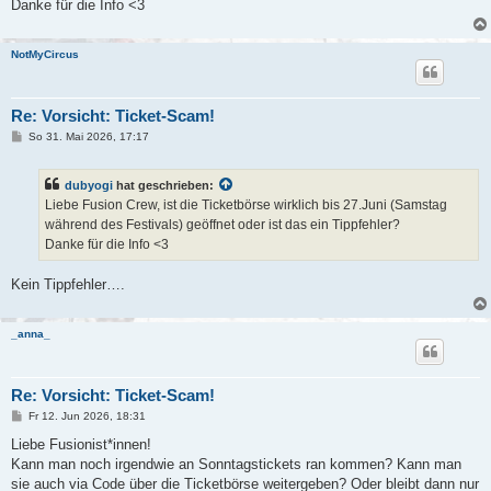
a
Danke für die Info <3
g
NotMyCircus
Re: Vorsicht: Ticket-Scam!
B
So 31. Mai 2026, 17:17
e
i
t
dubyogi
hat geschrieben:
r
a
Liebe Fusion Crew, ist die Ticketbörse wirklich bis 27.Juni (Samstag
g
während des Festivals) geöffnet oder ist das ein Tippfehler?
Danke für die Info <3
Kein Tippfehler….
_anna_
Re: Vorsicht: Ticket-Scam!
B
Fr 12. Jun 2026, 18:31
e
i
Liebe Fusionist*innen!
t
Kann man noch irgendwie an Sonntagstickets ran kommen? Kann man
r
a
sie auch via Code über die Ticketbörse weitergeben? Oder bleibt dann nur