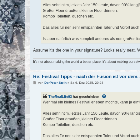
Alles sehr intim, letztes Jahr 150 Leute, davon 90% lang
Großer Floor draußen, kleiner Floor drinnen.
Kompo Toiletten, duschen etc.
Das alles für nen sehr entspannten Taler und Vorort auch
Ist aber natürlich was komplett anderes als nen großes fe
Assume it's the one in your signature? Looks really neat. W
It's not about making the world a better place; it's about making ourse
Re: Festival Tipps - nach der Fusion ist vor dem..
B
von
DerPeter-Stein
»
Sa 6. Dez 2025, 20:28
e
i
t
TheRealLife93
hat geschrieben:
r
a
Wer mal ein kleines Festival erleben möchte, kann ja ein
g
Alles sehr intim, letztes Jahr 150 Leute, davon 90% lang
Großer Floor draußen, kleiner Floor drinnen.
Kompo Toiletten, duschen etc.
Das alles für nen sehr entspannten Taler und Vorort auch