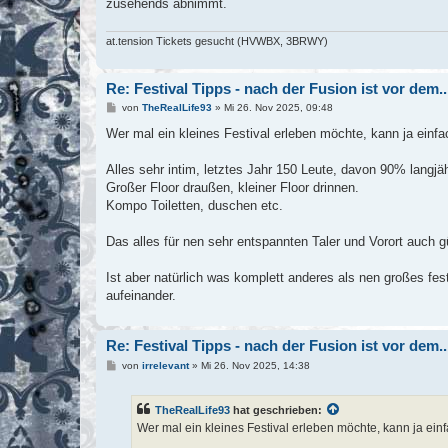
zusehends abnimmt.
at.tension Tickets gesucht (HVWBX, 3BRWY)
Re: Festival Tipps - nach der Fusion ist vor dem..
B
von
TheRealLife93
»
Mi 26. Nov 2025, 09:48
e
i
Wer mal ein kleines Festival erleben möchte, kann ja einf
t
r
a
Alles sehr intim, letztes Jahr 150 Leute, davon 90% langjä
g
Großer Floor draußen, kleiner Floor drinnen.
Kompo Toiletten, duschen etc.
Das alles für nen sehr entspannten Taler und Vorort auch g
Ist aber natürlich was komplett anderes als nen großes fes
aufeinander.
Re: Festival Tipps - nach der Fusion ist vor dem..
B
von
irrelevant
»
Mi 26. Nov 2025, 14:38
e
i
t
TheRealLife93
hat geschrieben:
r
a
Wer mal ein kleines Festival erleben möchte, kann ja ein
g