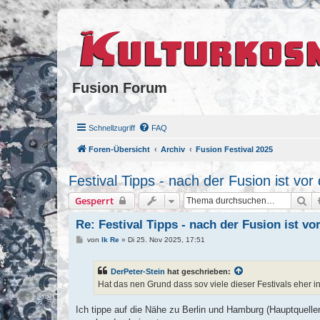
Fusion Forum
Schnellzugriff
FAQ
Foren-Übersicht
Archiv
Fusion Festival 2025
Festival Tipps - nach der Fusion ist vor
Su
Gesperrt
Re: Festival Tipps - nach der Fusion ist vo
B
von
Ik Re
»
Di 25. Nov 2025, 17:51
e
i
t
DerPeter-Stein
hat geschrieben:
r
a
Hat das nen Grund dass sov viele dieser Festivals eher 
g
Ich tippe auf die Nähe zu Berlin und Hamburg (Hauptquellen