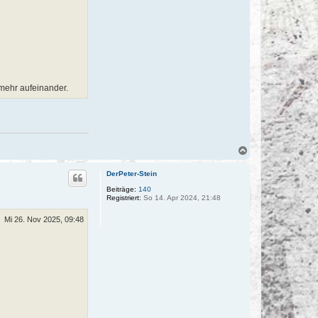
 mehr aufeinander.
N
a
c
DerPeter-Stein
h
o
Beiträge:
140
Registriert:
So 14. Apr 2024, 21:48
b
e
n
Mi 26. Nov 2025, 09:48