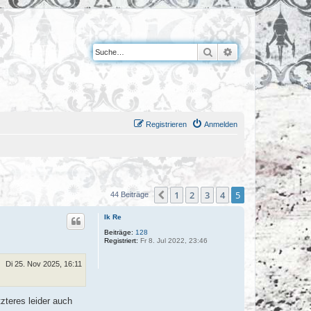
Suche
Erweiterte Suche
Registrieren
Anmelden
1
2
3
4
5
Vorherige
44 Beiträge
Ik Re
Beiträge:
128
Registriert:
Fr 8. Jul 2022, 23:46
Di 25. Nov 2025, 16:11
zteres leider auch