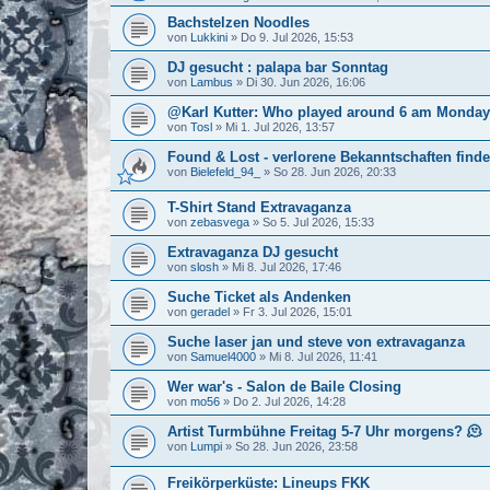
Bachstelzen Noodles
von
Lukkini
»
Do 9. Jul 2026, 15:53
DJ gesucht : palapa bar Sonntag
von
Lambus
»
Di 30. Jun 2026, 16:06
@Karl Kutter: Who played around 6 am Monda
von
Tosl
»
Mi 1. Jul 2026, 13:57
Found & Lost - verlorene Bekanntschaften find
von
Bielefeld_94_
»
So 28. Jun 2026, 20:33
T-Shirt Stand Extravaganza
von
zebasvega
»
So 5. Jul 2026, 15:33
Extravaganza DJ gesucht
von
slosh
»
Mi 8. Jul 2026, 17:46
Suche Ticket als Andenken
von
geradel
»
Fr 3. Jul 2026, 15:01
Suche laser jan und steve von extravaganza
von
Samuel4000
»
Mi 8. Jul 2026, 11:41
Wer war's - Salon de Baile Closing
von
mo56
»
Do 2. Jul 2026, 14:28
Artist Turmbühne Freitag 5-7 Uhr morgens? 🫠
von
Lumpi
»
So 28. Jun 2026, 23:58
Freikörperküste: Lineups FKK