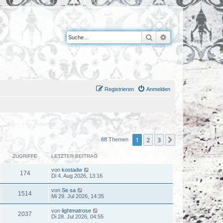
Suche
Erweiterte Suche
Registrieren
Anmelden
1
2
3
Nächste
68 Themen
ZUGRIFFE
LETZTER BEITRAG
von
kostadw
174
Di 4. Aug 2026, 13:16
von
Se sa
1514
Mi 29. Jul 2026, 14:35
von
lightmatrose
2037
Di 28. Jul 2026, 04:55