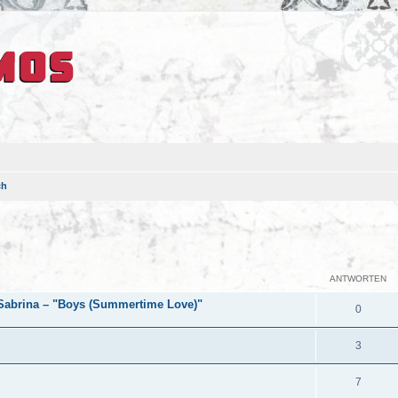
ch
eiterte Suche
ANTWORTEN
 Sabrina – "Boys (Summertime Love)"
0
3
7