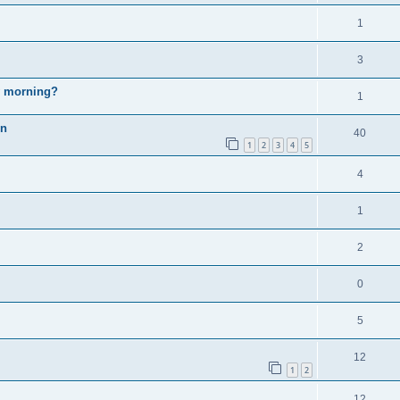
1
3
y morning?
1
en
40
1
2
3
4
5
4
1
2
0
5
12
1
2
12