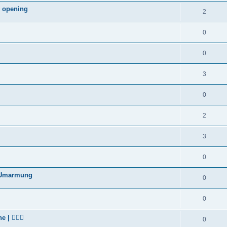
 opening
2
0
0
3
0
2
3
0
n Umarmung
0
0
 👯🏻‍♂️
0