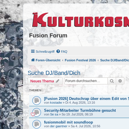
Fusion Forum
Schnellzugriff
FAQ
Foren-Übersicht
Fusion Festival 2026
Suche DJ/Band/Di
Suche DJ/Band/Dich
Suche
Erw
Neues Thema
THEMEN
[Fusion 2026] Deutschrap über einem Edit von
von
kostadw
»
Di 4. Aug 2026, 13:16
Security-Mitarbeiter Turmbühne gesucht
von
Se sa
»
So 19. Jul 2026, 06:19
fusionmobil mit soundloop
von
der gaertner
»
Sa 4. Jul 2026, 10:56