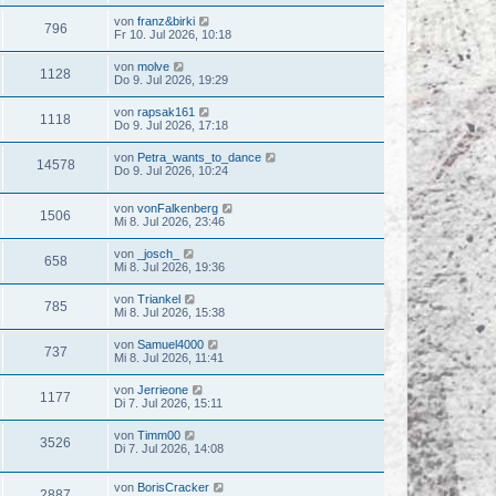
von
franz&birki
796
Fr 10. Jul 2026, 10:18
von
molve
1128
Do 9. Jul 2026, 19:29
von
rapsak161
1118
Do 9. Jul 2026, 17:18
von
Petra_wants_to_dance
14578
Do 9. Jul 2026, 10:24
von
vonFalkenberg
1506
Mi 8. Jul 2026, 23:46
von
_josch_
658
Mi 8. Jul 2026, 19:36
von
Triankel
785
Mi 8. Jul 2026, 15:38
von
Samuel4000
737
Mi 8. Jul 2026, 11:41
von
Jerrieone
1177
Di 7. Jul 2026, 15:11
von
Timm00
3526
Di 7. Jul 2026, 14:08
von
BorisCracker
2887