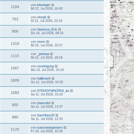
von
kiesinger
1104
Mi 22. Jul 2026, 16:43
von
storgh
763
Di 21. Jul 2026, 23:16
von
Vanessa_Eck
909
Do 16. Jul 2026, 08:16
von
monn
1318
Mi 15. Jul 2026, 20:27
von
_janinaa
1115
Mi 15. Jul 2026, 18:16
von
vereinigung
1007
Mo 13. Jul 2026, 15:18
von
hallimush
1609
So 12. Jul 2026, 16:35
von
STEHOFMNÜRNI_äü
1083
Sa 11. Jul 2026, 15:25
von
stancelot
955
Sa 11. Jul 2026, 13:37
von
SanVibes26
880
Sa 11. Jul 2026, 12:32
von
suesswargestern
1170
Fr 10. Jul 2026, 10:28