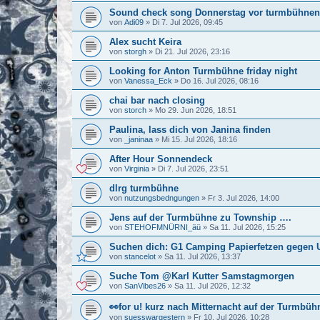
Sound check song Donnerstag vor turmbühnen
von
Adi09
»
Di 7. Jul 2026, 09:45
Alex sucht Keira
von
storgh
»
Di 21. Jul 2026, 23:16
Looking for Anton Turmbühne friday night
von
Vanessa_Eck
»
Do 16. Jul 2026, 08:16
chai bar nach closing
von
storch
»
Mo 29. Jun 2026, 18:51
Paulina, lass dich von Janina finden
von
_janinaa
»
Mi 15. Jul 2026, 18:16
After Hour Sonnendeck
von
Virginia
»
Di 7. Jul 2026, 23:51
dlrg turmbühne
von
nutzungsbedngungen
»
Fr 3. Jul 2026, 14:00
Jens auf der Turmbühne zu Township ….
von
STEHOFMNÜRNI_äü
»
Sa 11. Jul 2026, 15:25
Suchen dich: G1 Camping Papierfetzen gege
von
stancelot
»
Sa 11. Jul 2026, 13:37
Suche Tom @Karl Kutter Samstagmorgen
von
SanVibes26
»
Sa 11. Jul 2026, 12:32
👀for u! kurz nach Mitternacht auf der Turmbühne |
von
suesswargestern
»
Fr 10. Jul 2026, 10:28