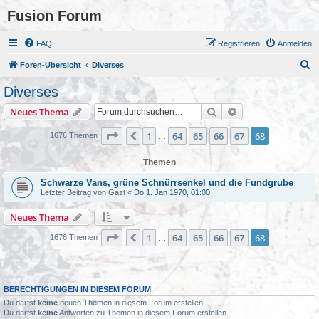
Fusion Forum
FAQ
Registrieren
Anmelden
S
Foren-Übersicht
Diverses
u
Diverses
c
Suche
Erweiterte Suche
Neues Thema
h
e
Seite
68
von
68
1
64
65
66
67
68
Vorherige
1676 Themen
…
Themen
Schwarze Vans, grüne Schnürrsenkel und die Fundgrube
Letzter Beitrag von
Gast
«
Do 1. Jan 1970, 01:00
Neues Thema
Seite
68
von
68
1
64
65
66
67
68
Vorherige
1676 Themen
…
BERECHTIGUNGEN IN DIESEM FORUM
Du darfst
keine
neuen Themen in diesem Forum erstellen.
Du darfst
keine
Antworten zu Themen in diesem Forum erstellen.