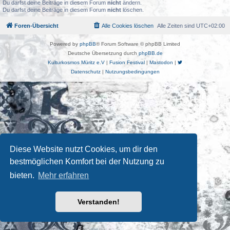
Du darfst deine Beiträge in diesem Forum
nicht
ändern.
Du darfst deine Beiträge in diesem Forum
nicht
löschen.
Foren-Übersicht
Alle Cookies löschen
Alle Zeiten sind
UTC+02:00
Powered by
phpBB
® Forum Software © phpBB Limited
Deutsche Übersetzung durch
phpBB.de
Kulturkosmos Müritz e.V
|
Fusion Festival
|
Mastodon
|
Datenschutz
|
Nutzungsbedingungen
Diese Website nutzt Cookies, um dir den
bestmöglichen Komfort bei der Nutzung zu
bieten.
Mehr erfahren
Verstanden!