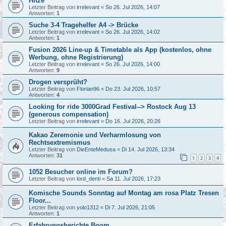
Hitze
Letzter Beitrag von
irrelevant
«
So 26. Jul 2026, 14:07
Antworten:
1
Suche 3-4 Tragehelfer A4 -> Brücke
Letzter Beitrag von
irrelevant
«
So 26. Jul 2026, 14:02
Antworten:
1
Fusion 2026 Line-up & Timetable als App (kostenlos, ohne
Werbung, ohne Registrierung)
Letzter Beitrag von
irrelevant
«
So 26. Jul 2026, 14:00
Antworten:
9
Drogen versprüht?
Letzter Beitrag von
Florian96
«
Do 23. Jul 2026, 10:57
Antworten:
4
Looking for ride 3000Grad Festival--> Rostock Aug 13
(generous compensation)
Letzter Beitrag von
irrelevant
«
Do 16. Jul 2026, 20:26
Kakao Zeremonie und Verharmlosung von
Rechtsextremismus
Letzter Beitrag von
DieEnteMedusa
«
Di 14. Jul 2026, 13:34
Antworten:
31
1
2
3
4
1052 Besucher online im Forum?
Letzter Beitrag von
lord_denti
«
Sa 11. Jul 2026, 17:23
Komische Sounds Sonntag auf Montag am rosa Platz Tresen
Floor...
Letzter Beitrag von
yolo1312
«
Di 7. Jul 2026, 21:05
Antworten:
1
Erfahrungsberichte Boom