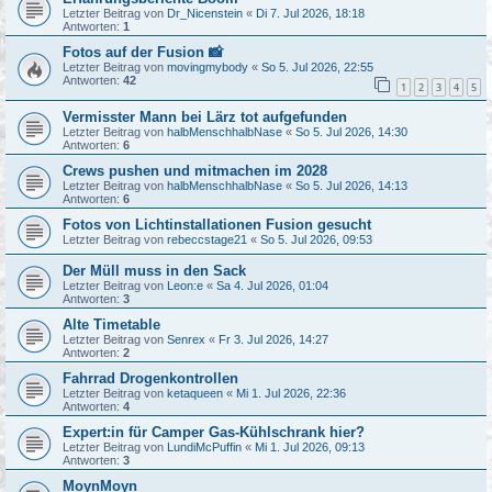
Letzter Beitrag von
Dr_Nicenstein
«
Di 7. Jul 2026, 18:18
Antworten:
1
Fotos auf der Fusion 📸
Letzter Beitrag von
movingmybody
«
So 5. Jul 2026, 22:55
Antworten:
42
1
2
3
4
5
Vermisster Mann bei Lärz tot aufgefunden
Letzter Beitrag von
halbMenschhalbNase
«
So 5. Jul 2026, 14:30
Antworten:
6
Crews pushen und mitmachen im 2028
Letzter Beitrag von
halbMenschhalbNase
«
So 5. Jul 2026, 14:13
Antworten:
6
Fotos von Lichtinstallationen Fusion gesucht
Letzter Beitrag von
rebeccstage21
«
So 5. Jul 2026, 09:53
Der Müll muss in den Sack
Letzter Beitrag von
Leon:e
«
Sa 4. Jul 2026, 01:04
Antworten:
3
Alte Timetable
Letzter Beitrag von
Senrex
«
Fr 3. Jul 2026, 14:27
Antworten:
2
Fahrrad Drogenkontrollen
Letzter Beitrag von
ketaqueen
«
Mi 1. Jul 2026, 22:36
Antworten:
4
Expert:in für Camper Gas-Kühlschrank hier?
Letzter Beitrag von
LundiMcPuffin
«
Mi 1. Jul 2026, 09:13
Antworten:
3
MoynMoyn