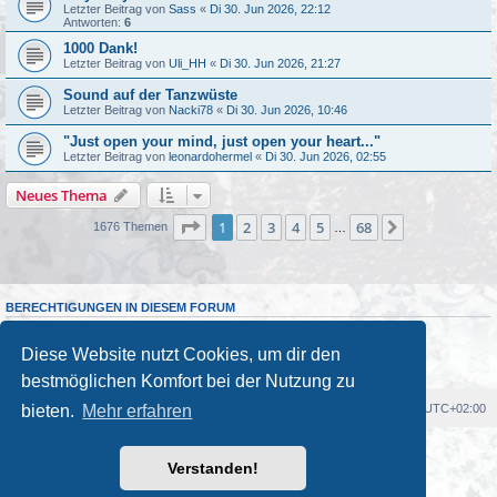
Letzter Beitrag von
Sass
«
Di 30. Jun 2026, 22:12
Antworten:
6
1000 Dank!
Letzter Beitrag von
Uli_HH
«
Di 30. Jun 2026, 21:27
Sound auf der Tanzwüste
Letzter Beitrag von
Nacki78
«
Di 30. Jun 2026, 10:46
"Just open your mind, just open your heart..."
Letzter Beitrag von
leonardohermel
«
Di 30. Jun 2026, 02:55
Neues Thema
Seite
1
von
68
1
2
3
4
5
68
Nächste
1676 Themen
…
BERECHTIGUNGEN IN DIESEM FORUM
Du darfst
keine
neuen Themen in diesem Forum erstellen.
Du darfst
keine
Antworten zu Themen in diesem Forum erstellen.
Diese Website nutzt Cookies, um dir den
Du darfst deine Beiträge in diesem Forum
nicht
ändern.
Du darfst deine Beiträge in diesem Forum
nicht
löschen.
bestmöglichen Komfort bei der Nutzung zu
bieten.
Mehr erfahren
Foren-Übersicht
Alle Cookies löschen
Alle Zeiten sind
UTC+02:00
Powered by
phpBB
® Forum Software © phpBB Limited
Verstanden!
Deutsche Übersetzung durch
phpBB.de
Kulturkosmos Müritz e.V
|
Fusion Festival
|
Mastodon
|