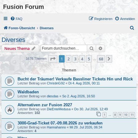
Fusion Forum
FAQ
Registrieren
Anmelden
S
Foren-Übersicht
Diverses
u
Diverses
c
Suche
Erweiterte Suche
Neues Thema
h
e
Seite
1
von
68
1
2
3
4
5
68
Nächste
1676 Themen
…
Themen
Bucht der Träumer! Verkaufe Bassliner Tickets Hin und Rück
Letzter Beitrag von
ChristinG92
«
Di 4. Aug 2026, 00:11
Waldbaden
Letzter Beitrag von
diesdas
«
So 2. Aug 2026, 16:50
Alternativen zur Fusion 2027
Letzter Beitrag von
DieEnteMedusa
«
Do 30. Jul 2026, 12:49
Antworten:
102
1
8
9
10
11
…
3000-Grad-Ticket 07.-09.08.2026 zu verkaufen
Letzter Beitrag von
Hannahanno
«
Mi 29. Jul 2026, 06:34
Antworten:
4