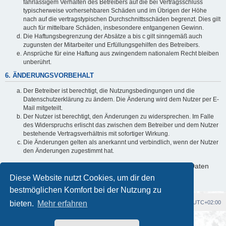
fahrlässigem Verhalten des Betreibers auf die bei Vertragsschluss
typischerweise vorhersehbaren Schäden und im Übrigen der Höhe
nach auf die vertragstypischen Durchschnittsschäden begrenzt. Dies gilt
auch für mittelbare Schäden, insbesondere entgangenen Gewinn.
Die Haftungsbegrenzung der Absätze a bis c gilt sinngemäß auch
zugunsten der Mitarbeiter und Erfüllungsgehilfen des Betreibers.
Ansprüche für eine Haftung aus zwingendem nationalem Recht bleiben
unberührt.
6. ÄNDERUNGSVORBEHALT
Der Betreiber ist berechtigt, die Nutzungsbedingungen und die
Datenschutzerklärung zu ändern. Die Änderung wird dem Nutzer per E-
Mail mitgeteilt.
Der Nutzer ist berechtigt, den Änderungen zu widersprechen. Im Falle
des Widerspruchs erlischt das zwischen dem Betreiber und dem Nutzer
bestehende Vertragsverhältnis mit sofortiger Wirkung.
Die Änderungen gelten als anerkannt und verbindlich, wenn der Nutzer
den Änderungen zugestimmt hat.
Informationen über den Umgang mit deinen persönlichen Daten
sind in der Datenschutzerklärung enthalten.
Diese Website nutzt Cookies, um dir den
bestmöglichen Komfort bei der Nutzung zu
bieten.
Foren-Übersicht
Mehr erfahren
Alle Cookies löschen
Alle Zeiten sind
UTC+02:00
Powered by
phpBB
® Forum Software © phpBB Limited