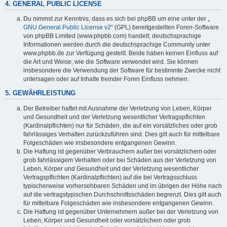
4. GENERAL PUBLIC LICENSE
Du nimmst zur Kenntnis, dass es sich bei phpBB um eine unter der „
GNU General Public License v2
“ (GPL) bereitgestellten Foren-Software
von phpBB Limited (www.phpbb.com) handelt; deutschsprachige
Informationen werden durch die deutschsprachige Community unter
www.phpbb.de zur Verfügung gestellt. Beide haben keinen Einfluss auf
die Art und Weise, wie die Software verwendet wird. Sie können
insbesondere die Verwendung der Software für bestimmte Zwecke nicht
untersagen oder auf Inhalte fremder Foren Einfluss nehmen.
5. GEWÄHRLEISTUNG
Der Betreiber haftet mit Ausnahme der Verletzung von Leben, Körper
und Gesundheit und der Verletzung wesentlicher Vertragspflichten
(Kardinalpflichten) nur für Schäden, die auf ein vorsätzliches oder grob
fahrlässiges Verhalten zurückzuführen sind. Dies gilt auch für mittelbare
Folgeschäden wie insbesondere entgangenen Gewinn.
Die Haftung ist gegenüber Verbrauchern außer bei vorsätzlichem oder
grob fahrlässigem Verhalten oder bei Schäden aus der Verletzung von
Leben, Körper und Gesundheit und der Verletzung wesentlicher
Vertragspflichten (Kardinalpflichten) auf die bei Vertragsschluss
typischerweise vorhersehbaren Schäden und im übrigen der Höhe nach
auf die vertragstypischen Durchschnittsschäden begrenzt. Dies gilt auch
für mittelbare Folgeschäden wie insbesondere entgangenen Gewinn.
Die Haftung ist gegenüber Unternehmern außer bei der Verletzung von
Leben, Körper und Gesundheit oder vorsätzlichem oder grob