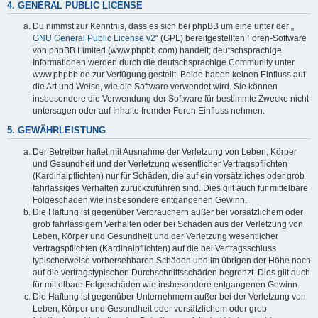
4. GENERAL PUBLIC LICENSE
Du nimmst zur Kenntnis, dass es sich bei phpBB um eine unter der „
GNU General Public License v2
“ (GPL) bereitgestellten Foren-Software
von phpBB Limited (www.phpbb.com) handelt; deutschsprachige
Informationen werden durch die deutschsprachige Community unter
www.phpbb.de zur Verfügung gestellt. Beide haben keinen Einfluss auf
die Art und Weise, wie die Software verwendet wird. Sie können
insbesondere die Verwendung der Software für bestimmte Zwecke nicht
untersagen oder auf Inhalte fremder Foren Einfluss nehmen.
5. GEWÄHRLEISTUNG
Der Betreiber haftet mit Ausnahme der Verletzung von Leben, Körper
und Gesundheit und der Verletzung wesentlicher Vertragspflichten
(Kardinalpflichten) nur für Schäden, die auf ein vorsätzliches oder grob
fahrlässiges Verhalten zurückzuführen sind. Dies gilt auch für mittelbare
Folgeschäden wie insbesondere entgangenen Gewinn.
Die Haftung ist gegenüber Verbrauchern außer bei vorsätzlichem oder
grob fahrlässigem Verhalten oder bei Schäden aus der Verletzung von
Leben, Körper und Gesundheit und der Verletzung wesentlicher
Vertragspflichten (Kardinalpflichten) auf die bei Vertragsschluss
typischerweise vorhersehbaren Schäden und im übrigen der Höhe nach
auf die vertragstypischen Durchschnittsschäden begrenzt. Dies gilt auch
für mittelbare Folgeschäden wie insbesondere entgangenen Gewinn.
Die Haftung ist gegenüber Unternehmern außer bei der Verletzung von
Leben, Körper und Gesundheit oder vorsätzlichem oder grob