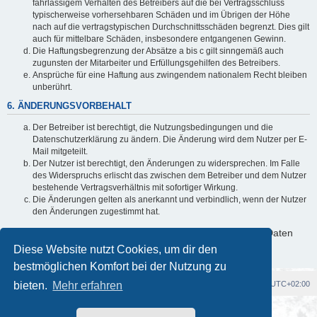
fahrlässigem Verhalten des Betreibers auf die bei Vertragsschluss
typischerweise vorhersehbaren Schäden und im Übrigen der Höhe
nach auf die vertragstypischen Durchschnittsschäden begrenzt. Dies gilt
auch für mittelbare Schäden, insbesondere entgangenen Gewinn.
Die Haftungsbegrenzung der Absätze a bis c gilt sinngemäß auch
zugunsten der Mitarbeiter und Erfüllungsgehilfen des Betreibers.
Ansprüche für eine Haftung aus zwingendem nationalem Recht bleiben
unberührt.
6. ÄNDERUNGSVORBEHALT
Der Betreiber ist berechtigt, die Nutzungsbedingungen und die
Datenschutzerklärung zu ändern. Die Änderung wird dem Nutzer per E-
Mail mitgeteilt.
Der Nutzer ist berechtigt, den Änderungen zu widersprechen. Im Falle
des Widerspruchs erlischt das zwischen dem Betreiber und dem Nutzer
bestehende Vertragsverhältnis mit sofortiger Wirkung.
Die Änderungen gelten als anerkannt und verbindlich, wenn der Nutzer
den Änderungen zugestimmt hat.
Informationen über den Umgang mit deinen persönlichen Daten
sind in der Datenschutzerklärung enthalten.
Diese Website nutzt Cookies, um dir den
bestmöglichen Komfort bei der Nutzung zu
bieten.
Foren-Übersicht
Mehr erfahren
Alle Cookies löschen
Alle Zeiten sind
UTC+02:00
Powered by
phpBB
® Forum Software © phpBB Limited